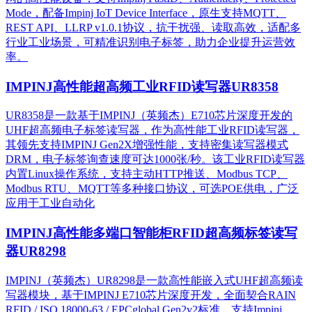
Mode，配备Impinj IoT Device Interface，原生支持MQTT、
REST API、LLRP v1.0.1协议，抗干扰强、读取高效，适配多
行业工业场景，可精准识别电子标签，助力企业提升运营效
率。
IMPINJ高性能超高频工业RFID读写器UR8358
UR8358是一款基于IMPINJ（英频杰）E710芯片深度开发的
UHF超高频电子标签读写器，作为高性能工业RFID读写器，
其领先支持IMPINJ Gen2X增强性能，支持密集读写器模式
DRM，电子标签询查速度可达1000张/秒。该工业RFID读写器
内置Linux操作系统，支持主动HTTP推送、Modbus TCP、
Modbus RTU、MQTT等多种接口协议，可选POE供电，广泛
应用于工业自动化
IMPINJ高性能多端口智能柜RFID超高频标签读写
器UR8298
IMPINJ（英频杰）UR8298是一款高性能嵌入式UHF超高频读
写器模块，基于IMPINJ E710芯片深度开发，全面契合RAIN
RFID / ISO 18000-63 / EPCglobal Gen2v2标准，支持Impinj