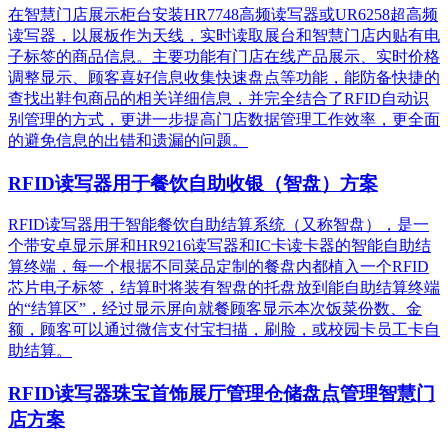
在智慧门店展示柜台安装HR7748高频读写器或UR6258超高频
读写器，以展板作为天线，实时读取展台和智慧门店内贴有电
子标签的商品信息。主要功能有门店在线产品展示、实时价格
调整显示、顾客喜好信息收集快速盘点等功能，能防备快捷的
查找出鞋包商品的相关详细信息，并完全结合了RFID自动识
别管理的方式，更进一步提高门店数据管理工作效率，更全面
的避免信息的出错和遗漏的问题。
RFID读写器用于餐饮自助收银（智盘）方案
RFID读写器用于智能餐饮自助结算系统（又称智盘），是一
个带安卓显示屏和HR9216读写器和IC卡读卡器的智能自助结
算终端，每一个根据不同菜品定制的餐盘内都植入一个RFID
芯片电子标签，结算时将装有智盘的托盘放到能自助结算终端
的“结算区”，经过显示屏向就餐顾客显示本次饭菜份数、金
额，顾客可以通过微信支付宝扫描，刷脸，或校园卡员工卡自
助结算。
RFID读写器珠宝首饰展厅管理仓储盘点管理智慧门
店方案