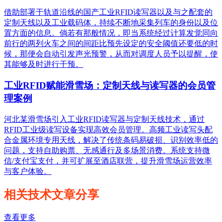
借助部署于轨道沿线的国产工业RFID读写器以及与之配套的
定制天线以及工业载码体，持续不断地采集列车的身份以及位
置方面的信息。倘若有那般情况，即当系统经过计算发觉同向
前行的两列火车之间的间距比预先设定的安全阈值还要低的时
候，那便会自动引发声光预警，从而对调度人员予以提醒，使
其能够及时进行干预。
工业RFID赋能滑雪场：定制天线与读写器的会员管
理案例
河北某滑雪场引入工业RFID读写器与定制天线技术，通过
RFID工业级读写设备实现高效会员管理。高频工业读写头配
合金属环境专用天线，解决了传统条码易破损、识别效率低的
问题，支持自助购票、无感通行及多场景消费。系统支持微
信/支付宝支付，并可扩展至酒店联营，提升滑雪场运营效率
与客户体验。
相关技术文章分享
查看更多