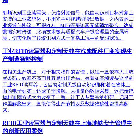
例
射频识别工业读写头，凭借射频信号，能自动识别目标对象上
安装的工业载码体，不用光学可视就能读出数据，之内置的工
业级通信协议，可跟PLC、MES等系统毫无缝隙地整合，达成
数据实时传递，此项技术极其适配汽车产线管理里的金属环
境，切实化解了传统识别方式于复杂工况中的受限状况。
工业RFID读写器和定制天线在汽摩配件厂商实现生
产制造智能控制
在相关生产线上，对于相关物件的管理，以往一直依靠人工或
者条码，效率不高而且容易出现差错。有着如高频读头这类的
工业RFID读写器，它借助定制天线自动辨识那附着在物体上
面的电子标签，达成了非接触、大批量的数据采集。这把传统
物料追踪方式大力改变了一番，让工人从繁杂的扫码、记录工
作里解脱出来，直接使得生产节拍以及数据准确性都提高起
来。
RFID工业读写器与定制天线在上海地铁安全管理中
的创新应用案例