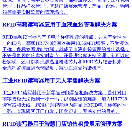
管理，样品样衣管理，智慧门店展示管理，产品、配件、物料
箱等需要实时监管的管理场合。
RFID高频读写器应用于血液血袋管理解决方案
RFID高频读写器具有多电子标签阅读的特点，并且有全球唯
一的ID号，高频HR7748读写器采用13.56MHz频率，不受液体
干扰，多标签阅读能力强，就成了血液血袋管理的最佳选择，
不管是血袋的冷库实时盘点，还是进出库识别管理，都可以轻
松实现，还可以将无源温度检测芯片和RFID芯片结合起来，
全流程监控血袋仓储温度，减少血液受污染机率。
工业RFID读写器用于无人零售解决方案
工业RFID读写器用于新零售智能零售柜解决方案，是针对目
前零售柜无法做到一物一码，识别困难的难题，加入HR7738
读写器和天线，精准识别​智能柜内商品上RFID电子标签的唯
一码，实现顾客开门自取，即拿即走，无感支付的目的。
RFID读写器用于智慧门店销售租赁展示管理方案