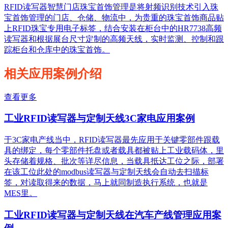
RFID读写器智慧门店珠宝首饰管理是将射频识别技术引入珠
宝首饰管理的门店、仓储、物流中，为贵重的珠宝首饰商品贴
上RFID珠宝专用电子标签，结合安装在柜台中的HR7738高频
读写器和根据展台尺寸定制的高频天线，实时监测、控制和跟
踪柜台和仓库中的珠宝首饰。
相关应用案例介绍
查看更多
工业RFID读写器与定制天线3C家电应用案例
于3C家电产线当中，RFID读写器最先应用于关键零部件跟载
具的绑定，每个零部件托盘或者载具都被贴上工业载码体，里
头存储着规格、批次等详尽信息，当载具抵达工位之际，部署
在该工位此处的modbus读写器与定制天线会自动去扫描标
签，对读取得来的数据，马上就同制造执行系统，也就是
MES里。
工业RFID读写器与定制天线在汽车产线管理应用案