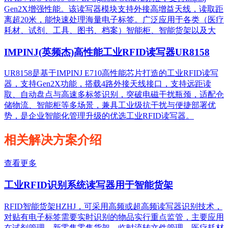
Gen2X增强性能。该读写器模块支持外接高增益天线，读取距
离超20米，能快速处理海量电子标签。广泛应用于各类（医疗
耗材、试剂、工具、图书、档案）智能柜、智能货架以及大
IMPINJ(英频杰)高性能工业RFID读写器UR8158
UR8158是基于IMPINJ E710高性能芯片打造的工业RFID读写
器，支持Gen2X功能，搭载4路外接天线接口，支持远距读
取、自动盘点与高速多标签识别，突破电磁干扰瓶颈，适配仓
储物流、智能柜等多场景，兼具工业级抗干扰与便捷部署优
势，是企业智能化管理升级的优选工业RFID读写器。
相关解决方案介绍
查看更多
工业RFID识别系统读写器用于智能货架
RFID智能货架HZHJ，可采用高频或超高频读写器识别技术，
对贴有电子标签需要实时识别的物品实行重点监管，主要应用
在试剂管理，新零售零售货架，临时流转文件管理，医疗耗材