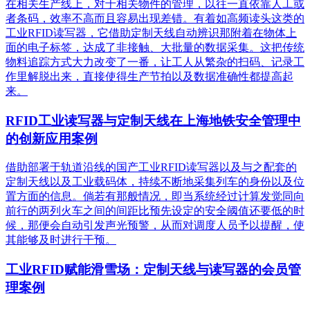
在相关生产线上，对于相关物件的管理，以往一直依靠人工或
者条码，效率不高而且容易出现差错。有着如高频读头这类的
工业RFID读写器，它借助定制天线自动辨识那附着在物体上
面的电子标签，达成了非接触、大批量的数据采集。这把传统
物料追踪方式大力改变了一番，让工人从繁杂的扫码、记录工
作里解脱出来，直接使得生产节拍以及数据准确性都提高起
来。
RFID工业读写器与定制天线在上海地铁安全管理中
的创新应用案例
借助部署于轨道沿线的国产工业RFID读写器以及与之配套的
定制天线以及工业载码体，持续不断地采集列车的身份以及位
置方面的信息。倘若有那般情况，即当系统经过计算发觉同向
前行的两列火车之间的间距比预先设定的安全阈值还要低的时
候，那便会自动引发声光预警，从而对调度人员予以提醒，使
其能够及时进行干预。
工业RFID赋能滑雪场：定制天线与读写器的会员管
理案例