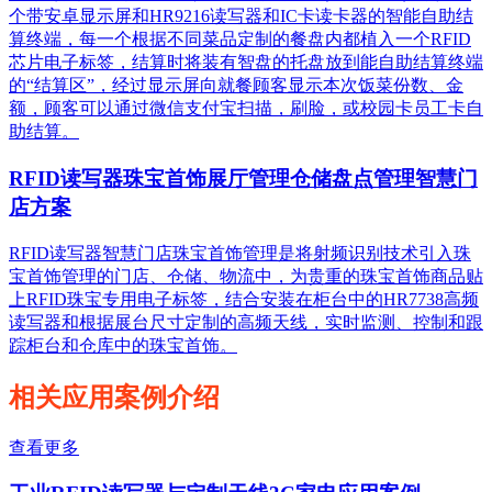
个带安卓显示屏和HR9216读写器和IC卡读卡器的智能自助结
算终端，每一个根据不同菜品定制的餐盘内都植入一个RFID
芯片电子标签，结算时将装有智盘的托盘放到能自助结算终端
的“结算区”，经过显示屏向就餐顾客显示本次饭菜份数、金
额，顾客可以通过微信支付宝扫描，刷脸，或校园卡员工卡自
助结算。
RFID读写器珠宝首饰展厅管理仓储盘点管理智慧门
店方案
RFID读写器智慧门店珠宝首饰管理是将射频识别技术引入珠
宝首饰管理的门店、仓储、物流中，为贵重的珠宝首饰商品贴
上RFID珠宝专用电子标签，结合安装在柜台中的HR7738高频
读写器和根据展台尺寸定制的高频天线，实时监测、控制和跟
踪柜台和仓库中的珠宝首饰。
相关应用案例介绍
查看更多