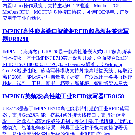
内置Linux操作系统，支持主动HTTP推送、Modbus TCP、
Modbus RTU、MQTT等多种接口协议，可选POE供电，广泛
应用于工业自动化
IMPINJ高性能多端口智能柜RFID超高频标签读写
器UR8298
IMPINJ（英频杰）UR8298是一款高性能嵌入式UHF超高频读
写器模块，基于IMPINJ E710芯片深度开发，全面契合RAIN
RFID / ISO 18000-63 / EPCglobal Gen2v2标准，支持Impinj
Gen2X增强性能。该读写器模块支持外接高增益天线，读取距
离超20米，能快速处理海量电子标签。广泛应用于各类（医疗
耗材、试剂、工具、图书、档案）智能柜、智能货架以及大
IMPINJ(英频杰)高性能工业RFID读写器UR8158
UR8158是基于IMPINJ E710高性能芯片打造的工业RFID读写
器，支持Gen2X功能，搭载4路外接天线接口，支持远距读
取、自动盘点与高速多标签识别，突破电磁干扰瓶颈，适配仓
储物流、智能柜等多场景，兼具工业级抗干扰与便捷部署优
势，是企业智能化管理升级的优选工业RFID读写器。