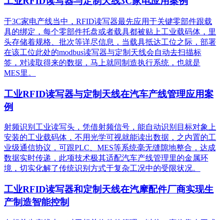
工业RFID读写器与定制天线3C家电应用案例
于3C家电产线当中，RFID读写器最先应用于关键零部件跟载
具的绑定，每个零部件托盘或者载具都被贴上工业载码体，里
头存储着规格、批次等详尽信息，当载具抵达工位之际，部署
在该工位此处的modbus读写器与定制天线会自动去扫描标
签，对读取得来的数据，马上就同制造执行系统，也就是
MES里。
工业RFID读写器与定制天线在汽车产线管理应用案
例
射频识别工业读写头，凭借射频信号，能自动识别目标对象上
安装的工业载码体，不用光学可视就能读出数据，之内置的工
业级通信协议，可跟PLC、MES等系统毫无缝隙地整合，达成
数据实时传递，此项技术极其适配汽车产线管理里的金属环
境，切实化解了传统识别方式于复杂工况中的受限状况。
工业RFID读写器和定制天线在汽摩配件厂商实现生
产制造智能控制