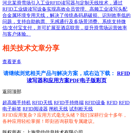
河北某滑雪场引入工业RFID读写器与定制天线技术，通过
RFID工业级读写设备实现高效会员管理。高频工业读写头配
合金属环境专用天线，解决了传统条码易破损、识别效率低的
问题，支持自助购票、无感通行及多场景消费。系统支持微
信/支付宝支付，并可扩展至酒店联营，提升滑雪场运营效率
与客户体验。
相关技术文章分享
查看更多
请继续浏览相关产品与解决方案，或右边下载：
RFID
读写器和应用方案PDF电子版彩页
返回顶部
超高频手持机
RFID天线
RFID手持终端
RFID设备
RFID
RFID
电子标签
RFID阅读器
闸机天线
试剂柜天线
RFID应用复杂？应用方式毫无头绪？我们深耕行业十多年，
各种应用轻松掌握！即刻咨询获取专属建议。
版权所有：上海营信信息技术有限公司