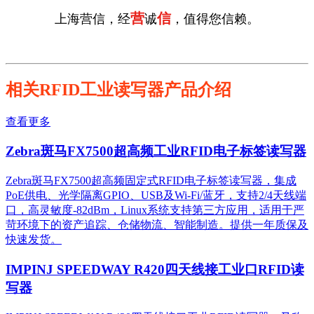
营
信
上海营信，经
诚
，值得您信赖。
相关RFID工业读写器产品介绍
查看更多
Zebra斑马FX7500超高频工业RFID电子标签读写器
Zebra斑马FX7500超高频固定式RFID电子标签读写器，集成
PoE供电、光学隔离GPIO、USB及Wi-Fi/蓝牙，支持2/4天线端
口，高灵敏度-82dBm，Linux系统支持第三方应用，适用于严
苛环境下的资产追踪、仓储物流、智能制造。提供一年质保及
快速发货。
IMPINJ SPEEDWAY R420四天线接工业口RFID读
写器