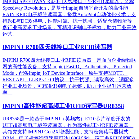
IMPINJ SPEEDWAY R420四天线接口工业RFID读写器，又称
Speedway Revolution，是基于Impinj自研平台开发的高性能
RAIN RFID电子标签读写器，搭载AutoPilot自动优化技术，支
持PoE与DC双供电，性能可靠、抗干扰强，适配仓储物流等
多行业高要求工业场景，可精准识别电子标签，助力工业高效
运营。​
IMPINJ R700四天线接口工业RFID读写器
IMPINJ R700四天线接口工业RFID读写器，是面向企业级物联
网的高性能设备，支持Impinj FastID、Authenticity、Protected
Mode，配备Impinj IoT Device Interface，原生支持MQTT、
REST API、LLRP v1.0.1协议，抗干扰强、读取高效，适配多
行业工业场景，可精准识别电子标签，助力企业提升运营效
率。
IMPINJ高性能超高频工业RFID读写器UR8358
UR8358是一款基于IMPINJ（英频杰）E710芯片深度开发的
UHF超高频电子标签读写器，作为高性能工业RFID读写器，
其领先支持IMPINJ Gen2X增强性能，支持密集读写器模式
DRM，电子标签询查速度可达1000张/秒。该工业RFID读写器