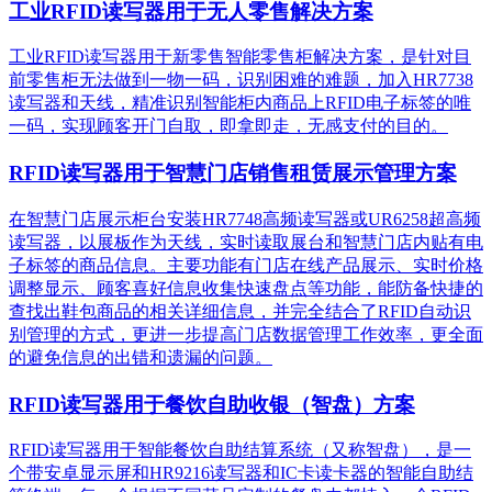
工业RFID读写器用于无人零售解决方案
工业RFID读写器用于新零售智能零售柜解决方案，是针对目
前零售柜无法做到一物一码，识别困难的难题，加入HR7738
读写器和天线，精准识别​智能柜内商品上RFID电子标签的唯
一码，实现顾客开门自取，即拿即走，无感支付的目的。
RFID读写器用于智慧门店销售租赁展示管理方案
在智慧门店展示柜台安装HR7748高频读写器或UR6258超高频
读写器，以展板作为天线，实时读取展台和智慧门店内贴有电
子标签的商品信息。主要功能有门店在线产品展示、实时价格
调整显示、顾客喜好信息收集快速盘点等功能，能防备快捷的
查找出鞋包商品的相关详细信息，并完全结合了RFID自动识
别管理的方式，更进一步提高门店数据管理工作效率，更全面
的避免信息的出错和遗漏的问题。
RFID读写器用于餐饮自助收银（智盘）方案
RFID读写器用于智能餐饮自助结算系统（又称智盘），是一
个带安卓显示屏和HR9216读写器和IC卡读卡器的智能自助结