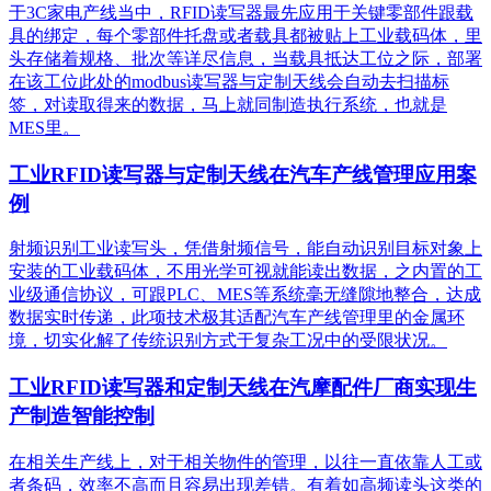
于3C家电产线当中，RFID读写器最先应用于关键零部件跟载
具的绑定，每个零部件托盘或者载具都被贴上工业载码体，里
头存储着规格、批次等详尽信息，当载具抵达工位之际，部署
在该工位此处的modbus读写器与定制天线会自动去扫描标
签，对读取得来的数据，马上就同制造执行系统，也就是
MES里。
工业RFID读写器与定制天线在汽车产线管理应用案
例
射频识别工业读写头，凭借射频信号，能自动识别目标对象上
安装的工业载码体，不用光学可视就能读出数据，之内置的工
业级通信协议，可跟PLC、MES等系统毫无缝隙地整合，达成
数据实时传递，此项技术极其适配汽车产线管理里的金属环
境，切实化解了传统识别方式于复杂工况中的受限状况。
工业RFID读写器和定制天线在汽摩配件厂商实现生
产制造智能控制
在相关生产线上，对于相关物件的管理，以往一直依靠人工或
者条码，效率不高而且容易出现差错。有着如高频读头这类的