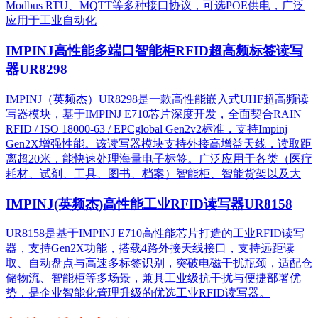
Modbus RTU、MQTT等多种接口协议，可选POE供电，广泛
应用于工业自动化
IMPINJ高性能多端口智能柜RFID超高频标签读写
器UR8298
IMPINJ（英频杰）UR8298是一款高性能嵌入式UHF超高频读
写器模块，基于IMPINJ E710芯片深度开发，全面契合RAIN
RFID / ISO 18000-63 / EPCglobal Gen2v2标准，支持Impinj
Gen2X增强性能。该读写器模块支持外接高增益天线，读取距
离超20米，能快速处理海量电子标签。广泛应用于各类（医疗
耗材、试剂、工具、图书、档案）智能柜、智能货架以及大
IMPINJ(英频杰)高性能工业RFID读写器UR8158
UR8158是基于IMPINJ E710高性能芯片打造的工业RFID读写
器，支持Gen2X功能，搭载4路外接天线接口，支持远距读
取、自动盘点与高速多标签识别，突破电磁干扰瓶颈，适配仓
储物流、智能柜等多场景，兼具工业级抗干扰与便捷部署优
势，是企业智能化管理升级的优选工业RFID读写器。