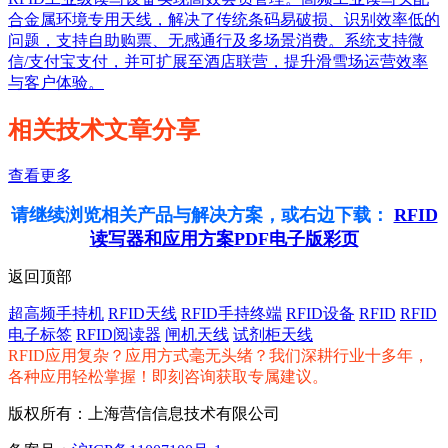
合金属环境专用天线，解决了传统条码易破损、识别效率低的
问题，支持自助购票、无感通行及多场景消费。系统支持微
信/支付宝支付，并可扩展至酒店联营，提升滑雪场运营效率
与客户体验。
相关技术文章分享
查看更多
请继续浏览相关产品与解决方案，或右边下载：
RFID
读写器和应用方案PDF电子版彩页
返回顶部
超高频手持机
RFID天线
RFID手持终端
RFID设备
RFID
RFID
电子标签
RFID阅读器
闸机天线
试剂柜天线
RFID应用复杂？应用方式毫无头绪？我们深耕行业十多年，
各种应用轻松掌握！即刻咨询获取专属建议。
版权所有：上海营信信息技术有限公司