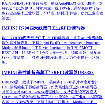
RAIN RFID电子标签读写器，搭载AutoPilot自动优化技术，支
持PoE与DC双供电，性能可靠、抗干扰强，适配仓储物流等
多行业高要求工业场景，可精准识别电子标签，助力工业高效
运营。​
IMPINJ R700四天线接口工业RFID读写器
IMPINJ R700四天线接口工业RFID读写器，是面向企业级物联
网的高性能设备，支持Impinj FastID、Authenticity、Protected
Mode，配备Impinj IoT Device Interface，原生支持MQTT、
REST API、LLRP v1.0.1协议，抗干扰强、读取高效，适配多
行业工业场景，可精准识别电子标签，助力企业提升运营效
率。
IMPINJ高性能超高频工业RFID读写器UR8358
UR8358是一款基于IMPINJ（英频杰）E710芯片深度开发的
UHF超高频电子标签读写器，作为高性能工业RFID读写器，
其领先支持IMPINJ Gen2X增强性能，支持密集读写器模式
DRM，电子标签询查速度可达1000张/秒。该工业RFID读写器
内置Linux操作系统，支持主动HTTP推送、Modbus TCP、