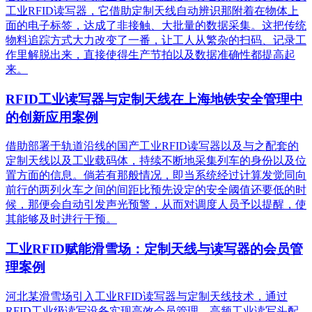
工业RFID读写器，它借助定制天线自动辨识那附着在物体上
面的电子标签，达成了非接触、大批量的数据采集。这把传统
物料追踪方式大力改变了一番，让工人从繁杂的扫码、记录工
作里解脱出来，直接使得生产节拍以及数据准确性都提高起
来。
RFID工业读写器与定制天线在上海地铁安全管理中
的创新应用案例
借助部署于轨道沿线的国产工业RFID读写器以及与之配套的
定制天线以及工业载码体，持续不断地采集列车的身份以及位
置方面的信息。倘若有那般情况，即当系统经过计算发觉同向
前行的两列火车之间的间距比预先设定的安全阈值还要低的时
候，那便会自动引发声光预警，从而对调度人员予以提醒，使
其能够及时进行干预。
工业RFID赋能滑雪场：定制天线与读写器的会员管
理案例
河北某滑雪场引入工业RFID读写器与定制天线技术，通过
RFID工业级读写设备实现高效会员管理。高频工业读写头配