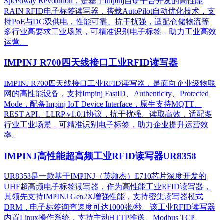
Speedway Revolution，是基于Impinj自研平台开发的高性能
RAIN RFID电子标签读写器，搭载AutoPilot自动优化技术，支
持PoE与DC双供电，性能可靠、抗干扰强，适配仓储物流等
多行业高要求工业场景，可精准识别电子标签，助力工业高效
运营。​
IMPINJ R700四天线接口工业RFID读写器
IMPINJ R700四天线接口工业RFID读写器，是面向企业级物联
网的高性能设备，支持Impinj FastID、Authenticity、Protected
Mode，配备Impinj IoT Device Interface，原生支持MQTT、
REST API、LLRP v1.0.1协议，抗干扰强、读取高效，适配多
行业工业场景，可精准识别电子标签，助力企业提升运营效
率。
IMPINJ高性能超高频工业RFID读写器UR8358
UR8358是一款基于IMPINJ（英频杰）E710芯片深度开发的
UHF超高频电子标签读写器，作为高性能工业RFID读写器，
其领先支持IMPINJ Gen2X增强性能，支持密集读写器模式
DRM，电子标签询查速度可达1000张/秒。该工业RFID读写器
内置Linux操作系统，支持主动HTTP推送、Modbus TCP、