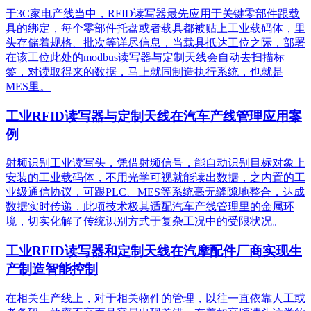
于3C家电产线当中，RFID读写器最先应用于关键零部件跟载
具的绑定，每个零部件托盘或者载具都被贴上工业载码体，里
头存储着规格、批次等详尽信息，当载具抵达工位之际，部署
在该工位此处的modbus读写器与定制天线会自动去扫描标
签，对读取得来的数据，马上就同制造执行系统，也就是
MES里。
工业RFID读写器与定制天线在汽车产线管理应用案
例
射频识别工业读写头，凭借射频信号，能自动识别目标对象上
安装的工业载码体，不用光学可视就能读出数据，之内置的工
业级通信协议，可跟PLC、MES等系统毫无缝隙地整合，达成
数据实时传递，此项技术极其适配汽车产线管理里的金属环
境，切实化解了传统识别方式于复杂工况中的受限状况。
工业RFID读写器和定制天线在汽摩配件厂商实现生
产制造智能控制
在相关生产线上，对于相关物件的管理，以往一直依靠人工或