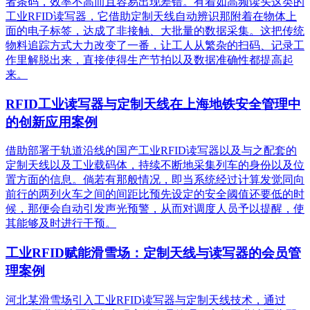
者条码，效率不高而且容易出现差错。有着如高频读头这类的
工业RFID读写器，它借助定制天线自动辨识那附着在物体上
面的电子标签，达成了非接触、大批量的数据采集。这把传统
物料追踪方式大力改变了一番，让工人从繁杂的扫码、记录工
作里解脱出来，直接使得生产节拍以及数据准确性都提高起
来。
RFID工业读写器与定制天线在上海地铁安全管理中
的创新应用案例
借助部署于轨道沿线的国产工业RFID读写器以及与之配套的
定制天线以及工业载码体，持续不断地采集列车的身份以及位
置方面的信息。倘若有那般情况，即当系统经过计算发觉同向
前行的两列火车之间的间距比预先设定的安全阈值还要低的时
候，那便会自动引发声光预警，从而对调度人员予以提醒，使
其能够及时进行干预。
工业RFID赋能滑雪场：定制天线与读写器的会员管
理案例
河北某滑雪场引入工业RFID读写器与定制天线技术，通过