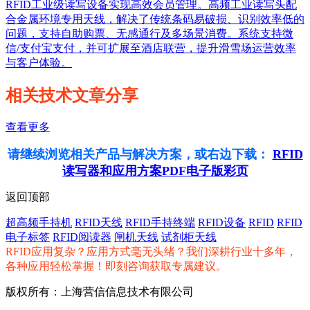
RFID工业级读写设备实现高效会员管理。高频工业读写头配
合金属环境专用天线，解决了传统条码易破损、识别效率低的
问题，支持自助购票、无感通行及多场景消费。系统支持微
信/支付宝支付，并可扩展至酒店联营，提升滑雪场运营效率
与客户体验。
相关技术文章分享
查看更多
请继续浏览相关产品与解决方案，或右边下载：
RFID
读写器和应用方案PDF电子版彩页
返回顶部
超高频手持机
RFID天线
RFID手持终端
RFID设备
RFID
RFID
电子标签
RFID阅读器
闸机天线
试剂柜天线
RFID应用复杂？应用方式毫无头绪？我们深耕行业十多年，
各种应用轻松掌握！即刻咨询获取专属建议。
版权所有：上海营信信息技术有限公司