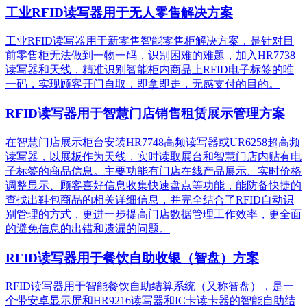
工业RFID读写器用于无人零售解决方案
工业RFID读写器用于新零售智能零售柜解决方案，是针对目
前零售柜无法做到一物一码，识别困难的难题，加入HR7738
读写器和天线，精准识别​智能柜内商品上RFID电子标签的唯
一码，实现顾客开门自取，即拿即走，无感支付的目的。
RFID读写器用于智慧门店销售租赁展示管理方案
在智慧门店展示柜台安装HR7748高频读写器或UR6258超高频
读写器，以展板作为天线，实时读取展台和智慧门店内贴有电
子标签的商品信息。主要功能有门店在线产品展示、实时价格
调整显示、顾客喜好信息收集快速盘点等功能，能防备快捷的
查找出鞋包商品的相关详细信息，并完全结合了RFID自动识
别管理的方式，更进一步提高门店数据管理工作效率，更全面
的避免信息的出错和遗漏的问题。
RFID读写器用于餐饮自助收银（智盘）方案
RFID读写器用于智能餐饮自助结算系统（又称智盘），是一
个带安卓显示屏和HR9216读写器和IC卡读卡器的智能自助结