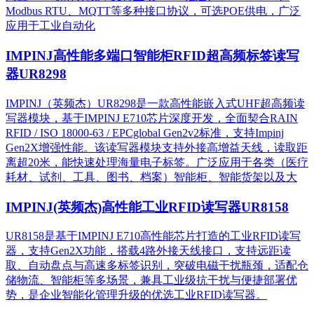
Modbus RTU、MQTT等多种接口协议，可选POE供电，广泛
应用于工业自动化
IMPINJ高性能多端口智能柜RFID超高频标签读写
器UR8298
IMPINJ（英频杰）UR8298是一款高性能嵌入式UHF超高频读
写器模块，基于IMPINJ E710芯片深度开发，全面契合RAIN
RFID / ISO 18000-63 / EPCglobal Gen2v2标准，支持Impinj
Gen2X增强性能。该读写器模块支持外接高增益天线，读取距
离超20米，能快速处理海量电子标签。广泛应用于各类（医疗
耗材、试剂、工具、图书、档案）智能柜、智能货架以及大
IMPINJ(英频杰)高性能工业RFID读写器UR8158
UR8158是基于IMPINJ E710高性能芯片打造的工业RFID读写
器，支持Gen2X功能，搭载4路外接天线接口，支持远距读
取、自动盘点与高速多标签识别，突破电磁干扰瓶颈，适配仓
储物流、智能柜等多场景，兼具工业级抗干扰与便捷部署优
势，是企业智能化管理升级的优选工业RFID读写器。