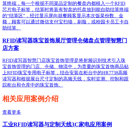
算终端，每一个根据不同菜品定制的餐盘内都植入一个RFID
芯片电子标签，结算时将装有智盘的托盘放到能自助结算终端
的“结算区”，经过显示屏向就餐顾客显示本次饭菜份数、金
额，顾客可以通过微信支付宝扫描，刷脸，或校园卡员工卡自
助结算。
RFID读写器珠宝首饰展厅管理仓储盘点管理智慧门
店方案
RFID读写器智慧门店珠宝首饰管理是将射频识别技术引入珠
宝首饰管理的门店、仓储、物流中，为贵重的珠宝首饰商品贴
上RFID珠宝专用电子标签，结合安装在柜台中的HR7738高频
读写器和根据展台尺寸定制的高频天线，实时监测、控制和跟
踪柜台和仓库中的珠宝首饰。
相关应用案例介绍
查看更多
工业RFID读写器与定制天线3C家电应用案例