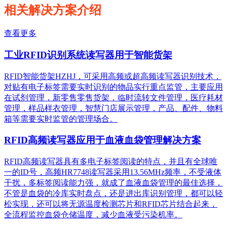
相关解决方案介绍
查看更多
工业RFID识别系统读写器用于智能货架
RFID智能货架HZHJ，可采用高频或超高频读写器识别技术，
对贴有电子标签需要实时识别的物品实行重点监管，主要应用
在试剂管理，新零售零售货架，临时流转文件管理，医疗耗材
管理，样品样衣管理，智慧门店展示管理，产品、配件、物料
箱等需要实时监管的管理场合。
RFID高频读写器应用于血液血袋管理解决方案
RFID高频读写器具有多电子标签阅读的特点，并且有全球唯
一的ID号，高频HR7748读写器采用13.56MHz频率，不受液体
干扰，多标签阅读能力强，就成了血液血袋管理的最佳选择，
不管是血袋的冷库实时盘点，还是进出库识别管理，都可以轻
松实现，还可以将无源温度检测芯片和RFID芯片结合起来，
全流程监控血袋仓储温度，减少血液受污染机率。