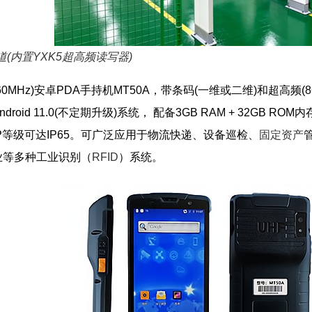
道(内置YXK5超高频读写器)
-960MHz)安卓PDA手持机MT50A，带条码(一维或二维)和超高频(8
oid 11.0(不定期升级)系统， 配备3GB RAM + 32GB R
P等级可达IP65。可广泛应用于物流快递、设备巡检、
固定资产
业等多种工业识别（
RFID
）系统。