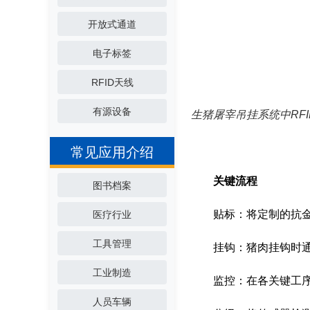
开放式通道
电子标签
RFID天线
有源设备
生猪屠宰吊挂系统中RF
常见应用介绍
关键流程
图书档案
贴标：将定制的抗
医疗行业
工具管理
挂钩：猪肉挂钩时通
工业制造
监控：在各关键工
人员车辆