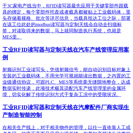
于3C家电产线当中，RFID读写器最先应用于关键零部件跟载
具的绑定，每个零部件托盘或者载具都被贴上工业载码体，里
头存储着规格、批次等详尽信息，当载具抵达工位之际，部署
在该工位此处的modbus读写器与定制天线会自动去扫描标
签，对读取得来的数据，马上就同制造执行系统，也就是
MES里。
工业RFID读写器与定制天线在汽车产线管理应用案
例
射频识别工业读写头，凭借射频信号，能自动识别目标对象上
安装的工业载码体，不用光学可视就能读出数据，之内置的工
业级通信协议，可跟PLC、MES等系统毫无缝隙地整合，达成
数据实时传递，此项技术极其适配汽车产线管理里的金属环
境，切实化解了传统识别方式于复杂工况中的受限状况。
工业RFID读写器和定制天线在汽摩配件厂商实现生
产制造智能控制
在相关生产线上，对于相关物件的管理，以往一直依靠人工或