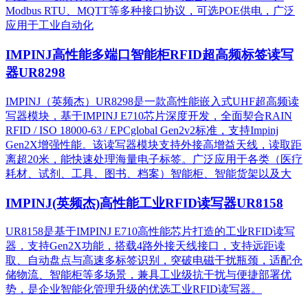
Modbus RTU、MQTT等多种接口协议，可选POE供电，广泛
应用于工业自动化
IMPINJ高性能多端口智能柜RFID超高频标签读写
器UR8298
IMPINJ（英频杰）UR8298是一款高性能嵌入式UHF超高频读
写器模块，基于IMPINJ E710芯片深度开发，全面契合RAIN
RFID / ISO 18000-63 / EPCglobal Gen2v2标准，支持Impinj
Gen2X增强性能。该读写器模块支持外接高增益天线，读取距
离超20米，能快速处理海量电子标签。广泛应用于各类（医疗
耗材、试剂、工具、图书、档案）智能柜、智能货架以及大
IMPINJ(英频杰)高性能工业RFID读写器UR8158
UR8158是基于IMPINJ E710高性能芯片打造的工业RFID读写
器，支持Gen2X功能，搭载4路外接天线接口，支持远距读
取、自动盘点与高速多标签识别，突破电磁干扰瓶颈，适配仓
储物流、智能柜等多场景，兼具工业级抗干扰与便捷部署优
势，是企业智能化管理升级的优选工业RFID读写器。