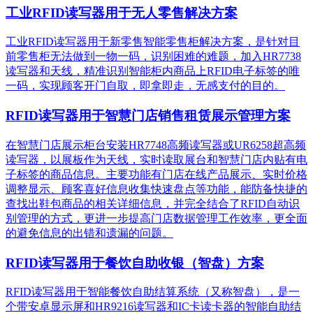
工业RFID读写器用于无人零售解决方案
工业RFID读写器用于新零售智能零售柜解决方案，是针对目
前零售柜无法做到一物一码，识别困难的难题，加入HR7738
读写器和天线，精准识别​智能柜内商品上RFID电子标签的唯
一码，实现顾客开门自取，即拿即走，无感支付的目的。
RFID读写器用于智慧门店销售租赁展示管理方案
在智慧门店展示柜台安装HR7748高频读写器或UR6258超高频
读写器，以展板作为天线，实时读取展台和智慧门店内贴有电
子标签的商品信息。主要功能有门店在线产品展示、实时价格
调整显示、顾客喜好信息收集快速盘点等功能，能防备快捷的
查找出鞋包商品的相关详细信息，并完全结合了RFID自动识
别管理的方式，更进一步提高门店数据管理工作效率，更全面
的避免信息的出错和遗漏的问题。
RFID读写器用于餐饮自助收银（智盘）方案
RFID读写器用于智能餐饮自助结算系统（又称智盘），是一
个带安卓显示屏和HR9216读写器和IC卡读卡器的智能自助结