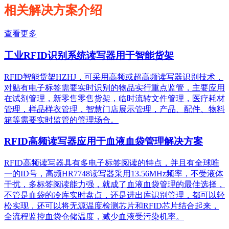
相关解决方案介绍
查看更多
工业RFID识别系统读写器用于智能货架
RFID智能货架HZHJ，可采用高频或超高频读写器识别技术，
对贴有电子标签需要实时识别的物品实行重点监管，主要应用
在试剂管理，新零售零售货架，临时流转文件管理，医疗耗材
管理，样品样衣管理，智慧门店展示管理，产品、配件、物料
箱等需要实时监管的管理场合。
RFID高频读写器应用于血液血袋管理解决方案
RFID高频读写器具有多电子标签阅读的特点，并且有全球唯
一的ID号，高频HR7748读写器采用13.56MHz频率，不受液体
干扰，多标签阅读能力强，就成了血液血袋管理的最佳选择，
不管是血袋的冷库实时盘点，还是进出库识别管理，都可以轻
松实现，还可以将无源温度检测芯片和RFID芯片结合起来，
全流程监控血袋仓储温度，减少血液受污染机率。