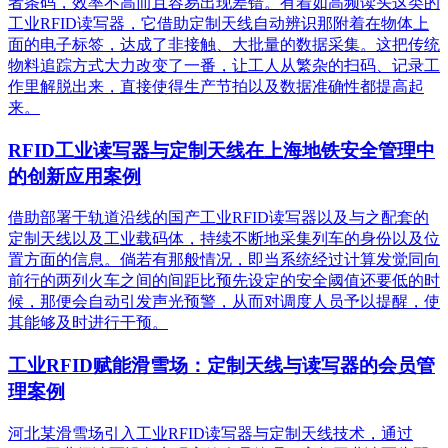
者条码，效率不高而且容易出现差错。有着如高频读头这类的
工业RFID读写器，它借助定制天线自动辨识那附着在物体上
面的电子标签，达成了非接触、大批量的数据采集。这把传统
物料追踪方式大力改变了一番，让工人从繁杂的扫码、记录工
作里解脱出来，直接使得生产节拍以及数据准确性都提高起
来。
RFID工业读写器与定制天线在上海地铁安全管理中
的创新应用案例
借助部署于轨道沿线的国产工业RFID读写器以及与之配套的
定制天线以及工业载码体，持续不断地采集列车的身份以及位
置方面的信息。倘若有那般情况，即当系统经过计算发觉同向
前行的两列火车之间的间距比预先设定的安全阈值还要低的时
候，那便会自动引发声光预警，从而对调度人员予以提醒，使
其能够及时进行干预。
工业RFID赋能滑雪场：定制天线与读写器的会员管
理案例
河北某滑雪场引入工业RFID读写器与定制天线技术，通过