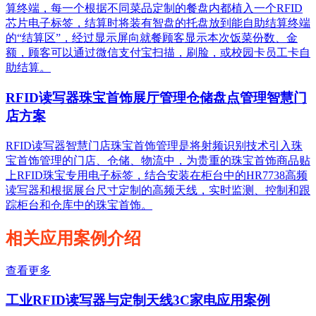
算终端，每一个根据不同菜品定制的餐盘内都植入一个RFID
芯片电子标签，结算时将装有智盘的托盘放到能自助结算终端
的“结算区”，经过显示屏向就餐顾客显示本次饭菜份数、金
额，顾客可以通过微信支付宝扫描，刷脸，或校园卡员工卡自
助结算。
RFID读写器珠宝首饰展厅管理仓储盘点管理智慧门
店方案
RFID读写器智慧门店珠宝首饰管理是将射频识别技术引入珠
宝首饰管理的门店、仓储、物流中，为贵重的珠宝首饰商品贴
上RFID珠宝专用电子标签，结合安装在柜台中的HR7738高频
读写器和根据展台尺寸定制的高频天线，实时监测、控制和跟
踪柜台和仓库中的珠宝首饰。
相关应用案例介绍
查看更多
工业RFID读写器与定制天线3C家电应用案例