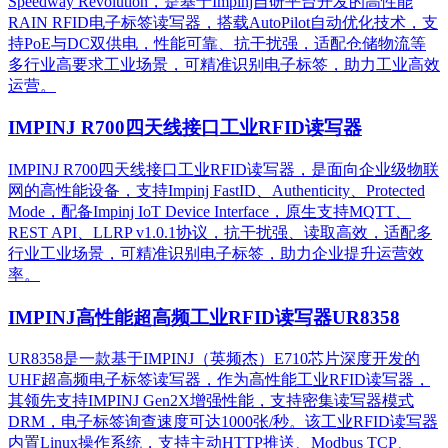
Speedway Revolution，是基于Impinj自研平台开发的高性能
RAIN RFID电子标签读写器，搭载AutoPilot自动优化技术，支
持PoE与DC双供电，性能可靠、抗干扰强，适配仓储物流等
多行业高要求工业场景，可精准识别电子标签，助力工业高效
运营。​
IMPINJ R700四天线接口工业RFID读写器
IMPINJ R700四天线接口工业RFID读写器，是面向企业级物联
网的高性能设备，支持Impinj FastID、Authenticity、Protected
Mode，配备Impinj IoT Device Interface，原生支持MQTT、
REST API、LLRP v1.0.1协议，抗干扰强、读取高效，适配多
行业工业场景，可精准识别电子标签，助力企业提升运营效
率。
IMPINJ高性能超高频工业RFID读写器UR8358
UR8358是一款基于IMPINJ（英频杰）E710芯片深度开发的
UHF超高频电子标签读写器，作为高性能工业RFID读写器，
其领先支持IMPINJ Gen2X增强性能，支持密集读写器模式
DRM，电子标签询查速度可达1000张/秒。该工业RFID读写器
内置Linux操作系统，支持主动HTTP推送、Modbus TCP、