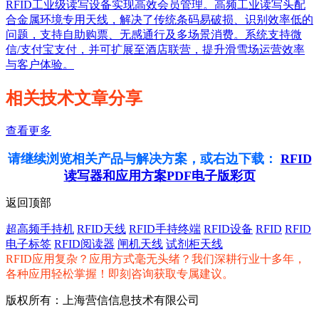
RFID工业级读写设备实现高效会员管理。高频工业读写头配
合金属环境专用天线，解决了传统条码易破损、识别效率低的
问题，支持自助购票、无感通行及多场景消费。系统支持微
信/支付宝支付，并可扩展至酒店联营，提升滑雪场运营效率
与客户体验。
相关技术文章分享
查看更多
请继续浏览相关产品与解决方案，或右边下载：
RFID
读写器和应用方案PDF电子版彩页
返回顶部
超高频手持机
RFID天线
RFID手持终端
RFID设备
RFID
RFID
电子标签
RFID阅读器
闸机天线
试剂柜天线
RFID应用复杂？应用方式毫无头绪？我们深耕行业十多年，
各种应用轻松掌握！即刻咨询获取专属建议。
版权所有：上海营信信息技术有限公司