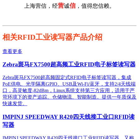
营
信
上海营信，经
诚
，值得您信赖。
相关RFID工业读写器产品介绍
查看更多
Zebra斑马FX7500超高频工业RFID电子标签读写器
Zebra斑马FX7500超高频固定式RFID电子标签读写器，集成
PoE供电、光学隔离GPIO、USB及Wi-Fi/蓝牙，支持2/4天线端
口，高灵敏度-82dBm，Linux系统支持第三方应用，适用于严
苛环境下的资产追踪、仓储物流、智能制造。提供一年质保及
快速发货。
IMPINJ SPEEDWAY R420四天线接工业口RFID读
写器
IMPINJ SPEEDWAY R420四天线接口工业RFID读写器，又称