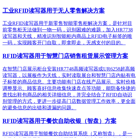
工业RFID读写器用于无人零售解决方案
工业RFID读写器用于新零售智能零售柜解决方案，是针对目
前零售柜无法做到一物一码，识别困难的难题，加入HR7738
读写器和天线，精准识别​智能柜内商品上RFID电子标签的唯
一码，实现顾客开门自取，即拿即走，无感支付的目的。
RFID读写器用于智慧门店销售租赁展示管理方案
在智慧门店展示柜台安装HR7748高频读写器或UR6258超高频
读写器，以展板作为天线，实时读取展台和智慧门店内贴有电
子标签的商品信息。主要功能有门店在线产品展示、实时价格
调整显示、顾客喜好信息收集快速盘点等功能，能防备快捷的
查找出鞋包商品的相关详细信息，并完全结合了RFID自动识
别管理的方式，更进一步提高门店数据管理工作效率，更全面
的避免信息的出错和遗漏的问题。
RFID读写器用于餐饮自助收银（智盘）方案
RFID读写器用于智能餐饮自助结算系统（又称智盘），是一