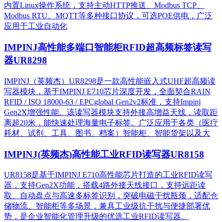
内置Linux操作系统，支持主动HTTP推送、Modbus TCP、
Modbus RTU、MQTT等多种接口协议，可选POE供电，广泛
应用于工业自动化
IMPINJ高性能多端口智能柜RFID超高频标签读写
器UR8298
IMPINJ（英频杰）UR8298是一款高性能嵌入式UHF超高频读
写器模块，基于IMPINJ E710芯片深度开发，全面契合RAIN
RFID / ISO 18000-63 / EPCglobal Gen2v2标准，支持Impinj
Gen2X增强性能。该读写器模块支持外接高增益天线，读取距
离超20米，能快速处理海量电子标签。广泛应用于各类（医疗
耗材、试剂、工具、图书、档案）智能柜、智能货架以及大
IMPINJ(英频杰)高性能工业RFID读写器UR8158
UR8158是基于IMPINJ E710高性能芯片打造的工业RFID读写
器，支持Gen2X功能，搭载4路外接天线接口，支持远距读
取、自动盘点与高速多标签识别，突破电磁干扰瓶颈，适配仓
储物流、智能柜等多场景，兼具工业级抗干扰与便捷部署优
势，是企业智能化管理升级的优选工业RFID读写器。