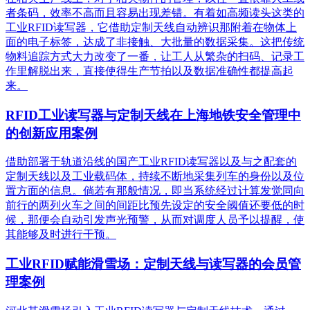
者条码，效率不高而且容易出现差错。有着如高频读头这类的
工业RFID读写器，它借助定制天线自动辨识那附着在物体上
面的电子标签，达成了非接触、大批量的数据采集。这把传统
物料追踪方式大力改变了一番，让工人从繁杂的扫码、记录工
作里解脱出来，直接使得生产节拍以及数据准确性都提高起
来。
RFID工业读写器与定制天线在上海地铁安全管理中
的创新应用案例
借助部署于轨道沿线的国产工业RFID读写器以及与之配套的
定制天线以及工业载码体，持续不断地采集列车的身份以及位
置方面的信息。倘若有那般情况，即当系统经过计算发觉同向
前行的两列火车之间的间距比预先设定的安全阈值还要低的时
候，那便会自动引发声光预警，从而对调度人员予以提醒，使
其能够及时进行干预。
工业RFID赋能滑雪场：定制天线与读写器的会员管
理案例