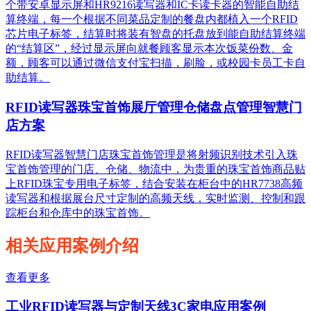
个带安卓显示屏和HR9216读写器和IC卡读卡器的智能自助结
算终端，每一个根据不同菜品定制的餐盘内都植入一个RFID
芯片电子标签，结算时将装有智盘的托盘放到能自助结算终端
的“结算区”，经过显示屏向就餐顾客显示本次饭菜份数、金
额，顾客可以通过微信支付宝扫描，刷脸，或校园卡员工卡自
助结算。
RFID读写器珠宝首饰展厅管理仓储盘点管理智慧门
店方案
RFID读写器智慧门店珠宝首饰管理是将射频识别技术引入珠
宝首饰管理的门店、仓储、物流中，为贵重的珠宝首饰商品贴
上RFID珠宝专用电子标签，结合安装在柜台中的HR7738高频
读写器和根据展台尺寸定制的高频天线，实时监测、控制和跟
踪柜台和仓库中的珠宝首饰。
相关应用案例介绍
查看更多
工业RFID读写器与定制天线3C家电应用案例