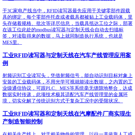
于3C家电产线当中，RFID读写器最先应用于关键零部件跟载
具的绑定，每个零部件托盘或者载具都被贴上工业载码体，里
头存储着规格、批次等详尽信息，当载具抵达工位之际，部署
在该工位此处的modbus读写器与定制天线会自动去扫描标
签，对读取得来的数据，马上就同制造执行系统，也就是
MES里。
工业RFID读写器与定制天线在汽车产线管理应用案
例
射频识别工业读写头，凭借射频信号，能自动识别目标对象上
安装的工业载码体，不用光学可视就能读出数据，之内置的工
业级通信协议，可跟PLC、MES等系统毫无缝隙地整合，达成
数据实时传递，此项技术极其适配汽车产线管理里的金属环
境，切实化解了传统识别方式于复杂工况中的受限状况。
工业RFID读写器和定制天线在汽摩配件厂商实现生
产制造智能控制
在相关生产线上，对于相关物件的管理，以往一直依靠人工或