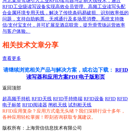
河北某滑雪场引入工业RFID读写器与定制天线技术，通过
RFID工业级读写设备实现高效会员管理。高频工业读写头配
合金属环境专用天线，解决了传统条码易破损、识别效率低的
问题，支持自助购票、无感通行及多场景消费。系统支持微
信/支付宝支付，并可扩展至酒店联营，提升滑雪场运营效率
与客户体验。
相关技术文章分享
查看更多
请继续浏览相关产品与解决方案，或右边下载：
RFID
读写器和应用方案PDF电子版彩页
返回顶部
超高频手持机
RFID天线
RFID手持终端
RFID设备
RFID
RFID
电子标签
RFID阅读器
闸机天线
试剂柜天线
RFID应用复杂？应用方式毫无头绪？我们深耕行业十多年，
各种应用轻松掌握！即刻咨询获取专属建议。
版权所有：上海营信信息技术有限公司