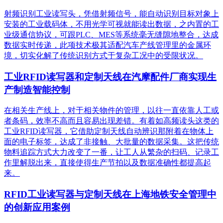
射频识别工业读写头，凭借射频信号，能自动识别目标对象上
安装的工业载码体，不用光学可视就能读出数据，之内置的工
业级通信协议，可跟PLC、MES等系统毫无缝隙地整合，达成
数据实时传递，此项技术极其适配汽车产线管理里的金属环
境，切实化解了传统识别方式于复杂工况中的受限状况。
工业RFID读写器和定制天线在汽摩配件厂商实现生
产制造智能控制
在相关生产线上，对于相关物件的管理，以往一直依靠人工或
者条码，效率不高而且容易出现差错。有着如高频读头这类的
工业RFID读写器，它借助定制天线自动辨识那附着在物体上
面的电子标签，达成了非接触、大批量的数据采集。这把传统
物料追踪方式大力改变了一番，让工人从繁杂的扫码、记录工
作里解脱出来，直接使得生产节拍以及数据准确性都提高起
来。
RFID工业读写器与定制天线在上海地铁安全管理中
的创新应用案例