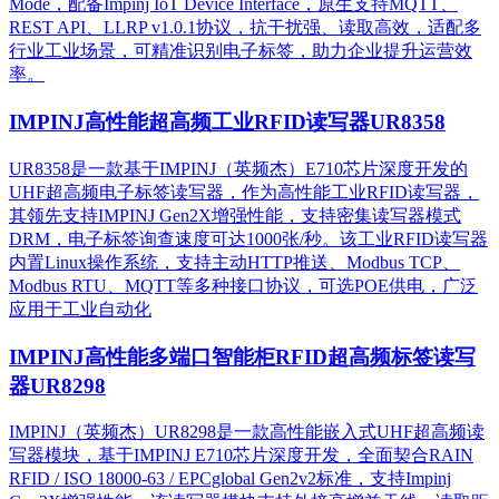
Mode，配备Impinj IoT Device Interface，原生支持MQTT、
REST API、LLRP v1.0.1协议，抗干扰强、读取高效，适配多
行业工业场景，可精准识别电子标签，助力企业提升运营效
率。
IMPINJ高性能超高频工业RFID读写器UR8358
UR8358是一款基于IMPINJ（英频杰）E710芯片深度开发的
UHF超高频电子标签读写器，作为高性能工业RFID读写器，
其领先支持IMPINJ Gen2X增强性能，支持密集读写器模式
DRM，电子标签询查速度可达1000张/秒。该工业RFID读写器
内置Linux操作系统，支持主动HTTP推送、Modbus TCP、
Modbus RTU、MQTT等多种接口协议，可选POE供电，广泛
应用于工业自动化
IMPINJ高性能多端口智能柜RFID超高频标签读写
器UR8298
IMPINJ（英频杰）UR8298是一款高性能嵌入式UHF超高频读
写器模块，基于IMPINJ E710芯片深度开发，全面契合RAIN
RFID / ISO 18000-63 / EPCglobal Gen2v2标准，支持Impinj