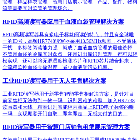
管理，样品样衣管理，智慧门店展示管理，产品、配件、物料
箱等需要实时监管的管理场合。
RFID高频读写器应用于血液血袋管理解决方案
RFID高频读写器具有多电子标签阅读的特点，并且有全球唯
一的ID号，高频HR7748读写器采用13.56MHz频率，不受液体
干扰，多标签阅读能力强，就成了血液血袋管理的最佳选择，
不管是血袋的冷库实时盘点，还是进出库识别管理，都可以轻
松实现，还可以将无源温度检测芯片和RFID芯片结合起来，
全流程监控血袋仓储温度，减少血液受污染机率。
工业RFID读写器用于无人零售解决方案
工业RFID读写器用于新零售智能零售柜解决方案，是针对目
前零售柜无法做到一物一码，识别困难的难题，加入HR7738
读写器和天线，精准识别​智能柜内商品上RFID电子标签的唯
一码，实现顾客开门自取，即拿即走，无感支付的目的。
RFID读写器用于智慧门店销售租赁展示管理方案
在智慧门店展示柜台安装HR7748高频读写器或UR6258超高频