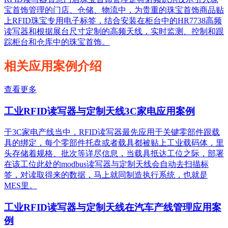
宝首饰管理的门店、仓储、物流中，为贵重的珠宝首饰商品贴
上RFID珠宝专用电子标签，结合安装在柜台中的HR7738高频
读写器和根据展台尺寸定制的高频天线，实时监测、控制和跟
踪柜台和仓库中的珠宝首饰。
相关应用案例介绍
查看更多
工业RFID读写器与定制天线3C家电应用案例
于3C家电产线当中，RFID读写器最先应用于关键零部件跟载
具的绑定，每个零部件托盘或者载具都被贴上工业载码体，里
头存储着规格、批次等详尽信息，当载具抵达工位之际，部署
在该工位此处的modbus读写器与定制天线会自动去扫描标
签，对读取得来的数据，马上就同制造执行系统，也就是
MES里。
工业RFID读写器与定制天线在汽车产线管理应用案
例