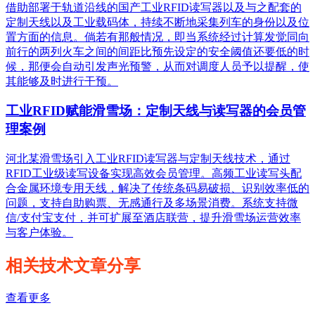
借助部署于轨道沿线的国产工业RFID读写器以及与之配套的
定制天线以及工业载码体，持续不断地采集列车的身份以及位
置方面的信息。倘若有那般情况，即当系统经过计算发觉同向
前行的两列火车之间的间距比预先设定的安全阈值还要低的时
候，那便会自动引发声光预警，从而对调度人员予以提醒，使
其能够及时进行干预。
工业RFID赋能滑雪场：定制天线与读写器的会员管
理案例
河北某滑雪场引入工业RFID读写器与定制天线技术，通过
RFID工业级读写设备实现高效会员管理。高频工业读写头配
合金属环境专用天线，解决了传统条码易破损、识别效率低的
问题，支持自助购票、无感通行及多场景消费。系统支持微
信/支付宝支付，并可扩展至酒店联营，提升滑雪场运营效率
与客户体验。
相关技术文章分享
查看更多