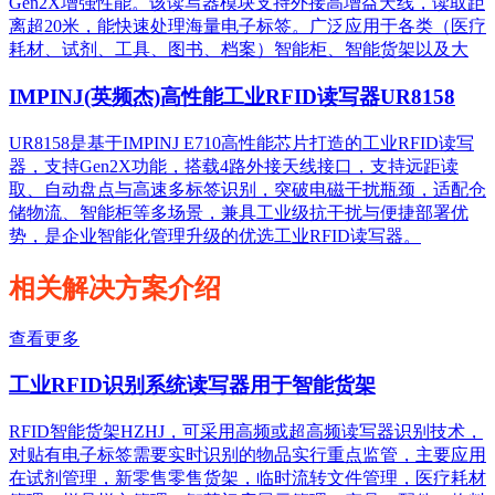
Gen2X增强性能。该读写器模块支持外接高增益天线，读取距
离超20米，能快速处理海量电子标签。广泛应用于各类（医疗
耗材、试剂、工具、图书、档案）智能柜、智能货架以及大
IMPINJ(英频杰)高性能工业RFID读写器UR8158
UR8158是基于IMPINJ E710高性能芯片打造的工业RFID读写
器，支持Gen2X功能，搭载4路外接天线接口，支持远距读
取、自动盘点与高速多标签识别，突破电磁干扰瓶颈，适配仓
储物流、智能柜等多场景，兼具工业级抗干扰与便捷部署优
势，是企业智能化管理升级的优选工业RFID读写器。
相关解决方案介绍
查看更多
工业RFID识别系统读写器用于智能货架
RFID智能货架HZHJ，可采用高频或超高频读写器识别技术，
对贴有电子标签需要实时识别的物品实行重点监管，主要应用
在试剂管理，新零售零售货架，临时流转文件管理，医疗耗材