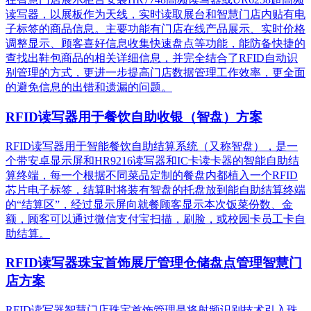
读写器，以展板作为天线，实时读取展台和智慧门店内贴有电
子标签的商品信息。主要功能有门店在线产品展示、实时价格
调整显示、顾客喜好信息收集快速盘点等功能，能防备快捷的
查找出鞋包商品的相关详细信息，并完全结合了RFID自动识
别管理的方式，更进一步提高门店数据管理工作效率，更全面
的避免信息的出错和遗漏的问题。
RFID读写器用于餐饮自助收银（智盘）方案
RFID读写器用于智能餐饮自助结算系统（又称智盘），是一
个带安卓显示屏和HR9216读写器和IC卡读卡器的智能自助结
算终端，每一个根据不同菜品定制的餐盘内都植入一个RFID
芯片电子标签，结算时将装有智盘的托盘放到能自助结算终端
的“结算区”，经过显示屏向就餐顾客显示本次饭菜份数、金
额，顾客可以通过微信支付宝扫描，刷脸，或校园卡员工卡自
助结算。
RFID读写器珠宝首饰展厅管理仓储盘点管理智慧门
店方案
RFID读写器智慧门店珠宝首饰管理是将射频识别技术引入珠