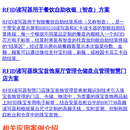
RFID读写器用于餐饮自助收银（智盘）方案
RFID读写器用于智能餐饮自助结算系统（又称智盘），是一
个带安卓显示屏和HR9216读写器和IC卡读卡器的智能自助结
算终端，每一个根据不同菜品定制的餐盘内都植入一个RFID
芯片电子标签，结算时将装有智盘的托盘放到能自助结算终端
的“结算区”，经过显示屏向就餐顾客显示本次饭菜份数、金
额，顾客可以通过微信支付宝扫描，刷脸，或校园卡员工卡自
助结算。
RFID读写器珠宝首饰展厅管理仓储盘点管理智慧门
店方案
RFID读写器智慧门店珠宝首饰管理是将射频识别技术引入珠
宝首饰管理的门店、仓储、物流中，为贵重的珠宝首饰商品贴
上RFID珠宝专用电子标签，结合安装在柜台中的HR7738高频
读写器和根据展台尺寸定制的高频天线，实时监测、控制和跟
踪柜台和仓库中的珠宝首饰。
相关应用案例介绍