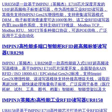
UR8358是一款基于IMPINJ（英频杰）E710芯片深度开发的
UHF超高频电子标签读写器，作为高性能工业RFID读写器，
其领先支持IMPINJ Gen2X增强性能，支持密集读写器模式
DRM，电子标签询查速度可达1000张/秒。该工业RFID读写器
内置Linux操作系统，支持主动HTTP推送、Modbus TCP、
Modbus RTU、MQTT等多种接口协议，可选POE供电，广泛
应用于工业自动化
IMPINJ高性能多端口智能柜RFID超高频标签读写
器UR8298
IMPINJ（英频杰）UR8298是一款高性能嵌入式UHF超高频读
写器模块，基于IMPINJ E710芯片深度开发，全面契合RAIN
RFID / ISO 18000-63 / EPCglobal Gen2v2标准，支持Impinj
Gen2X增强性能。该读写器模块支持外接高增益天线，读取距
离超20米，能快速处理海量电子标签。广泛应用于各类（医疗
耗材、试剂、工具、图书、档案）智能柜、智能货架以及大
IMPINJ(英频杰)高性能工业RFID读写器UR8158
UR8158是基于IMPINJ E710高性能芯片打造的工业RFID读写