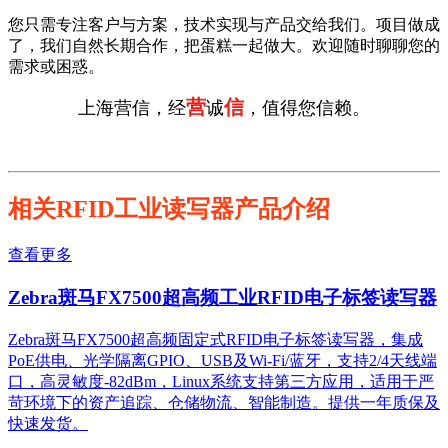
您只需专注客户与方案，技术实现与产品交给我们。项目做成
了，我们自然长期合作，把蛋糕一起做大。欢迎随时聊聊您的
需求或困惑。
营
信
上海营信，经
诚
，值得您信赖。
相关RFID工业读写器产品介绍
查看更多
Zebra斑马FX7500超高频工业RFID电子标签读写器
Zebra斑马FX7500超高频固定式RFID电子标签读写器，集成
PoE供电、光学隔离GPIO、USB及Wi-Fi/蓝牙，支持2/4天线端
口，高灵敏度-82dBm，Linux系统支持第三方应用，适用于严
苛环境下的资产追踪、仓储物流、智能制造。提供一年质保及
快速发货。