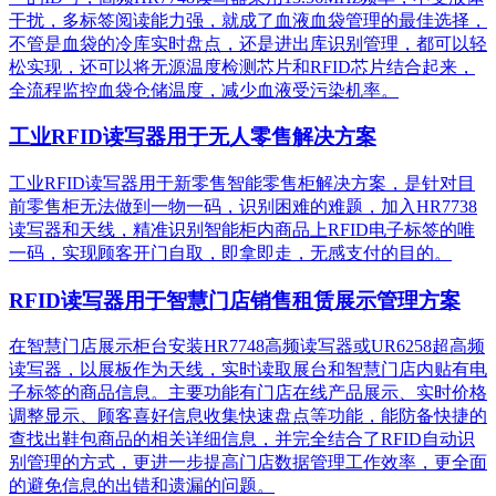
干扰，多标签阅读能力强，就成了血液血袋管理的最佳选择，
不管是血袋的冷库实时盘点，还是进出库识别管理，都可以轻
松实现，还可以将无源温度检测芯片和RFID芯片结合起来，
全流程监控血袋仓储温度，减少血液受污染机率。
工业RFID读写器用于无人零售解决方案
工业RFID读写器用于新零售智能零售柜解决方案，是针对目
前零售柜无法做到一物一码，识别困难的难题，加入HR7738
读写器和天线，精准识别​智能柜内商品上RFID电子标签的唯
一码，实现顾客开门自取，即拿即走，无感支付的目的。
RFID读写器用于智慧门店销售租赁展示管理方案
在智慧门店展示柜台安装HR7748高频读写器或UR6258超高频
读写器，以展板作为天线，实时读取展台和智慧门店内贴有电
子标签的商品信息。主要功能有门店在线产品展示、实时价格
调整显示、顾客喜好信息收集快速盘点等功能，能防备快捷的
查找出鞋包商品的相关详细信息，并完全结合了RFID自动识
别管理的方式，更进一步提高门店数据管理工作效率，更全面
的避免信息的出错和遗漏的问题。