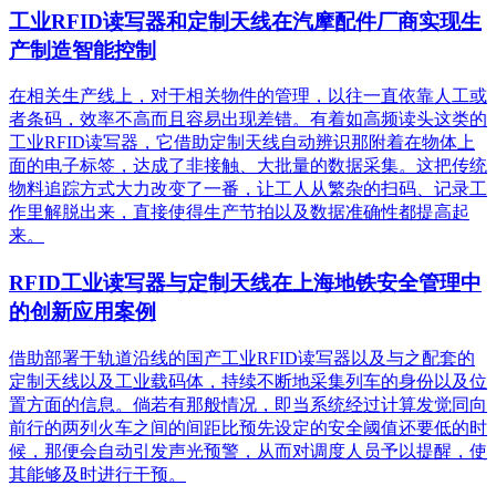
工业RFID读写器和定制天线在汽摩配件厂商实现生
产制造智能控制
在相关生产线上，对于相关物件的管理，以往一直依靠人工或
者条码，效率不高而且容易出现差错。有着如高频读头这类的
工业RFID读写器，它借助定制天线自动辨识那附着在物体上
面的电子标签，达成了非接触、大批量的数据采集。这把传统
物料追踪方式大力改变了一番，让工人从繁杂的扫码、记录工
作里解脱出来，直接使得生产节拍以及数据准确性都提高起
来。
RFID工业读写器与定制天线在上海地铁安全管理中
的创新应用案例
借助部署于轨道沿线的国产工业RFID读写器以及与之配套的
定制天线以及工业载码体，持续不断地采集列车的身份以及位
置方面的信息。倘若有那般情况，即当系统经过计算发觉同向
前行的两列火车之间的间距比预先设定的安全阈值还要低的时
候，那便会自动引发声光预警，从而对调度人员予以提醒，使
其能够及时进行干预。