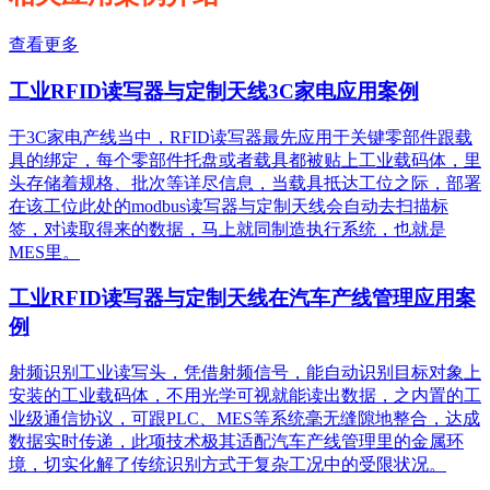
查看更多
工业RFID读写器与定制天线3C家电应用案例
于3C家电产线当中，RFID读写器最先应用于关键零部件跟载
具的绑定，每个零部件托盘或者载具都被贴上工业载码体，里
头存储着规格、批次等详尽信息，当载具抵达工位之际，部署
在该工位此处的modbus读写器与定制天线会自动去扫描标
签，对读取得来的数据，马上就同制造执行系统，也就是
MES里。
工业RFID读写器与定制天线在汽车产线管理应用案
例
射频识别工业读写头，凭借射频信号，能自动识别目标对象上
安装的工业载码体，不用光学可视就能读出数据，之内置的工
业级通信协议，可跟PLC、MES等系统毫无缝隙地整合，达成
数据实时传递，此项技术极其适配汽车产线管理里的金属环
境，切实化解了传统识别方式于复杂工况中的受限状况。