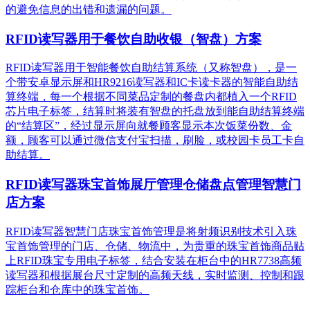
的避免信息的出错和遗漏的问题。
RFID读写器用于餐饮自助收银（智盘）方案
RFID读写器用于智能餐饮自助结算系统（又称智盘），是一
个带安卓显示屏和HR9216读写器和IC卡读卡器的智能自助结
算终端，每一个根据不同菜品定制的餐盘内都植入一个RFID
芯片电子标签，结算时将装有智盘的托盘放到能自助结算终端
的“结算区”，经过显示屏向就餐顾客显示本次饭菜份数、金
额，顾客可以通过微信支付宝扫描，刷脸，或校园卡员工卡自
助结算。
RFID读写器珠宝首饰展厅管理仓储盘点管理智慧门
店方案
RFID读写器智慧门店珠宝首饰管理是将射频识别技术引入珠
宝首饰管理的门店、仓储、物流中，为贵重的珠宝首饰商品贴
上RFID珠宝专用电子标签，结合安装在柜台中的HR7738高频
读写器和根据展台尺寸定制的高频天线，实时监测、控制和跟
踪柜台和仓库中的珠宝首饰。