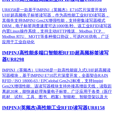
UR8358是一款基于IMPINJ（英频杰）E710芯片深度开发的
UHF超高频电子标签读写器，作为高性能工业RFID读写器，
其领先支持IMPINJ Gen2X增强性能，支持密集读写器模式
DRM，电子标签询查速度可达1000张/秒。该工业RFID读写器
内置Linux操作系统，支持主动HTTP推送、Modbus TCP、
Modbus RTU、MQTT等多种接口协议，可选POE供电，广泛
应用于工业自动化
IMPINJ高性能多端口智能柜RFID超高频标签读写
器UR8298
IMPINJ（英频杰）UR8298是一款高性能嵌入式UHF超高频读
写器模块，基于IMPINJ E710芯片深度开发，全面契合RAIN
RFID / ISO 18000-63 / EPCglobal Gen2v2标准，支持Impinj
Gen2X增强性能。该读写器模块支持外接高增益天线，读取距
离超20米，能快速处理海量电子标签。广泛应用于各类（医疗
耗材、试剂、工具、图书、档案）智能柜、智能货架以及大
IMPINJ(英频杰)高性能工业RFID读写器UR8158