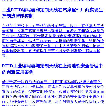
工业RFID读写器和定制天线在汽摩配件厂商实现生
产制造智能控制
在相关生产线上，对于相关物件的管理，以往一直依靠人工或
者条码，效率不高而且容易出现差错。有着如高频读头这类的
工业RFID读写器，它借助定制天线自动辨识那附着在物体上
面的电子标签，达成了非接触、大批量的数据采集。这把传统
物料追踪方式大力改变了一番，让工人从繁杂的扫码、记录工
作里解脱出来，直接使得生产节拍以及数据准确性都提高起
来。
RFID工业读写器与定制天线在上海地铁安全管理中
的创新应用案例
借助部署于轨道沿线的国产工业RFID读写器以及与之配套的
定制天线以及工业载码体，持续不断地采集列车的身份以及位
置方面的信息。倘若有那般情况，即当系统经过计算发觉同向
前行的两列火车之间的间距比预先设定的安全阈值还要低的时
候，那便会自动引发声光预警，从而对调度人员予以提醒，使