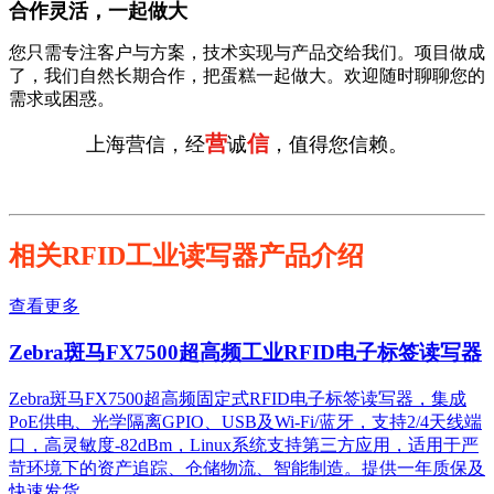
合作灵活，一起做大
您只需专注客户与方案，技术实现与产品交给我们。项目做成
了，我们自然长期合作，把蛋糕一起做大。欢迎随时聊聊您的
需求或困惑。
营
信
上海营信，经
诚
，值得您信赖。
相关RFID工业读写器产品介绍
查看更多
Zebra斑马FX7500超高频工业RFID电子标签读写器
Zebra斑马FX7500超高频固定式RFID电子标签读写器，集成
PoE供电、光学隔离GPIO、USB及Wi-Fi/蓝牙，支持2/4天线端
口，高灵敏度-82dBm，Linux系统支持第三方应用，适用于严
苛环境下的资产追踪、仓储物流、智能制造。提供一年质保及
快速发货。