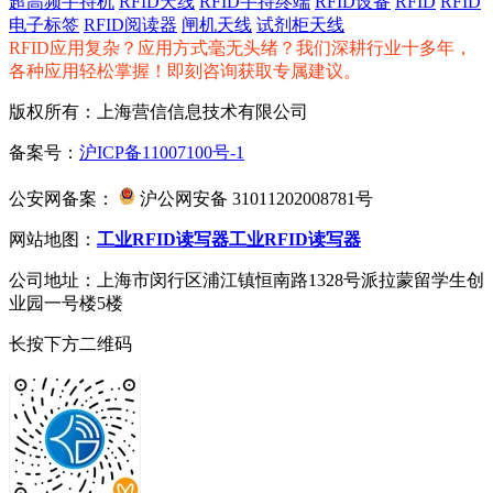
超高频手持机
RFID天线
RFID手持终端
RFID设备
RFID
RFID
电子标签
RFID阅读器
闸机天线
试剂柜天线
RFID应用复杂？应用方式毫无头绪？我们深耕行业十多年，
各种应用轻松掌握！即刻咨询获取专属建议。
版权所有：上海营信信息技术有限公司
备案号：
沪ICP备11007100号-1
公安网备案：
沪公网安备 31011202008781号
网站地图：
工业RFID读写器
工业RFID读写器
公司地址：上海市闵行区浦江镇恒南路1328号派拉蒙留学生创
业园一号楼5楼
长按下方二维码