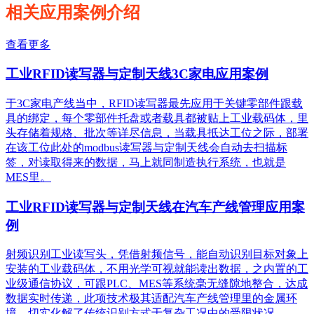
相关应用案例介绍
查看更多
工业RFID读写器与定制天线3C家电应用案例
于3C家电产线当中，RFID读写器最先应用于关键零部件跟载
具的绑定，每个零部件托盘或者载具都被贴上工业载码体，里
头存储着规格、批次等详尽信息，当载具抵达工位之际，部署
在该工位此处的modbus读写器与定制天线会自动去扫描标
签，对读取得来的数据，马上就同制造执行系统，也就是
MES里。
工业RFID读写器与定制天线在汽车产线管理应用案
例
射频识别工业读写头，凭借射频信号，能自动识别目标对象上
安装的工业载码体，不用光学可视就能读出数据，之内置的工
业级通信协议，可跟PLC、MES等系统毫无缝隙地整合，达成
数据实时传递，此项技术极其适配汽车产线管理里的金属环
境，切实化解了传统识别方式于复杂工况中的受限状况。