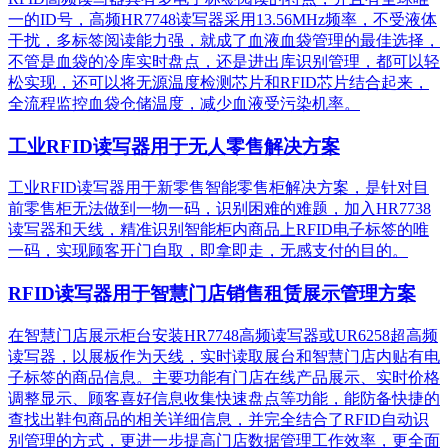
一的ID号，高频HR7748读写器采用13.56MHz频率，不受液体
干扰，多标签阅读能力强，就成了血液血袋管理的最佳选择，
不管是血袋的冷库实时盘点，还是进出库识别管理，都可以轻
松实现，还可以将无源温度检测芯片和RFID芯片结合起来，
全流程监控血袋仓储温度，减少血液受污染机率。
工业RFID读写器用于无人零售解决方案
工业RFID读写器用于新零售智能零售柜解决方案，是针对目
前零售柜无法做到一物一码，识别困难的难题，加入HR7738
读写器和天线，精准识别​智能柜内商品上RFID电子标签的唯
一码，实现顾客开门自取，即拿即走，无感支付的目的。
RFID读写器用于智慧门店销售租赁展示管理方案
在智慧门店展示柜台安装HR7748高频读写器或UR6258超高频
读写器，以展板作为天线，实时读取展台和智慧门店内贴有电
子标签的商品信息。主要功能有门店在线产品展示、实时价格
调整显示、顾客喜好信息收集快速盘点等功能，能防备快捷的
查找出鞋包商品的相关详细信息，并完全结合了RFID自动识
别管理的方式，更进一步提高门店数据管理工作效率，更全面