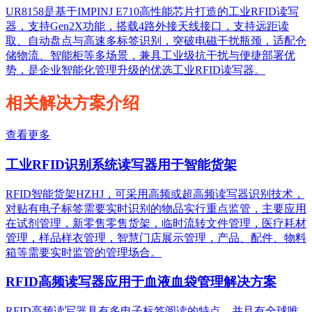
UR8158是基于IMPINJ E710高性能芯片打造的工业RFID读写
器，支持Gen2X功能，搭载4路外接天线接口，支持远距读
取、自动盘点与高速多标签识别，突破电磁干扰瓶颈，适配仓
储物流、智能柜等多场景，兼具工业级抗干扰与便捷部署优
势，是企业智能化管理升级的优选工业RFID读写器。
相关解决方案介绍
查看更多
工业RFID识别系统读写器用于智能货架
RFID智能货架HZHJ，可采用高频或超高频读写器识别技术，
对贴有电子标签需要实时识别的物品实行重点监管，主要应用
在试剂管理，新零售零售货架，临时流转文件管理，医疗耗材
管理，样品样衣管理，智慧门店展示管理，产品、配件、物料
箱等需要实时监管的管理场合。
RFID高频读写器应用于血液血袋管理解决方案
RFID高频读写器具有多电子标签阅读的特点，并且有全球唯