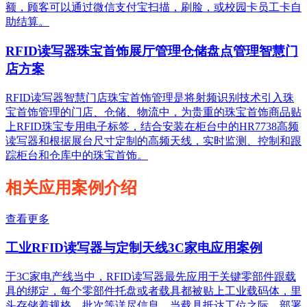
额，顾客可以通过微信支付宝扫描，刷脸，或校园卡员工卡自
助结算。
RFID读写器珠宝首饰展厅管理仓储盘点管理智慧门
店方案
RFID读写器智慧门店珠宝首饰管理是将射频识别技术引入珠
宝首饰管理的门店、仓储、物流中，为贵重的珠宝首饰商品贴
上RFID珠宝专用电子标签，结合安装在柜台中的HR7738高频
读写器和根据展台尺寸定制的高频天线，实时监测、控制和跟
踪柜台和仓库中的珠宝首饰。
相关应用案例介绍
查看更多
工业RFID读写器与定制天线3C家电应用案例
于3C家电产线当中，RFID读写器最先应用于关键零部件跟载
具的绑定，每个零部件托盘或者载具都被贴上工业载码体，里
头存储着规格、批次等详尽信息，当载具抵达工位之际，部署