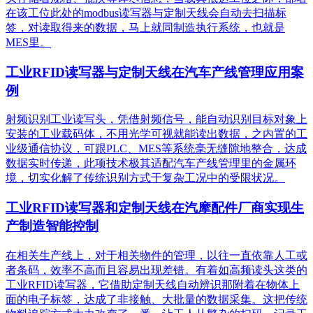
在该工位此处的modbus读写器与定制天线会自动去扫描标
签，对读取得来的数据，马上就同制造执行系统，也就是
MES里。
工业RFID读写器与定制天线在汽车产线管理应用案
例
射频识别工业读写头，凭借射频信号，能自动识别目标对象上
安装的工业载码体，不用光学可视就能读出数据，之内置的工
业级通信协议，可跟PLC、MES等系统毫无缝隙地整合，达成
数据实时传递，此项技术极其适配汽车产线管理里的金属环
境，切实化解了传统识别方式于复杂工况中的受限状况。
工业RFID读写器和定制天线在汽摩配件厂商实现生
产制造智能控制
在相关生产线上，对于相关物件的管理，以往一直依靠人工或
者条码，效率不高而且容易出现差错。有着如高频读头这类的
工业RFID读写器，它借助定制天线自动辨识那附着在物体上
面的电子标签，达成了非接触、大批量的数据采集。这把传统