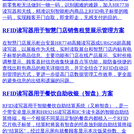
前零售柜无法做到一物一码，识别困难的难题，加入HR7738
读写器和天线，精准识别​智能柜内商品上RFID电子标签的唯
一码，实现顾客开门自取，即拿即走，无感支付的目的。
RFID读写器用于智慧门店销售租赁展示管理方案
在智慧门店展示柜台安装HR7748高频读写器或UR6258超高频
读写器，以展板作为天线，实时读取展台和智慧门店内贴有电
子标签的商品信息。主要功能有门店在线产品展示、实时价格
调整显示、顾客喜好信息收集快速盘点等功能，能防备快捷的
查找出鞋包商品的相关详细信息，并完全结合了RFID自动识
别管理的方式，更进一步提高门店数据管理工作效率，更全面
的避免信息的出错和遗漏的问题。
RFID读写器用于餐饮自助收银（智盘）方案
RFID读写器用于智能餐饮自助结算系统（又称智盘），是一
个带安卓显示屏和HR9216读写器和IC卡读卡器的智能自助结
算终端，每一个根据不同菜品定制的餐盘内都植入一个RFID
芯片电子标签，结算时将装有智盘的托盘放到能自助结算终端
的“结算区”，经过显示屏向就餐顾客显示本次饭菜份数、金