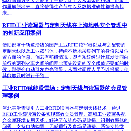
物料追踪方式大力改变了一番，让工人从繁杂的扫码、记录工
作里解脱出来，直接使得生产节拍以及数据准确性都提高起
来。
RFID工业读写器与定制天线在上海地铁安全管理中
的创新应用案例
借助部署于轨道沿线的国产工业RFID读写器以及与之配套的
定制天线以及工业载码体，持续不断地采集列车的身份以及位
置方面的信息。倘若有那般情况，即当系统经过计算发觉同向
前行的两列火车之间的间距比预先设定的安全阈值还要低的时
候，那便会自动引发声光预警，从而对调度人员予以提醒，使
其能够及时进行干预。
工业RFID赋能滑雪场：定制天线与读写器的会员管
理案例
河北某滑雪场引入工业RFID读写器与定制天线技术，通过
RFID工业级读写设备实现高效会员管理。高频工业读写头配
合金属环境专用天线，解决了传统条码易破损、识别效率低的
问题，支持自助购票、无感通行及多场景消费。系统支持微