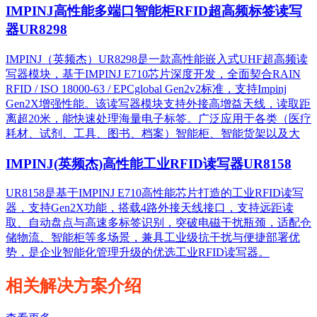
IMPINJ高性能多端口智能柜RFID超高频标签读写
器UR8298
IMPINJ（英频杰）UR8298是一款高性能嵌入式UHF超高频读
写器模块，基于IMPINJ E710芯片深度开发，全面契合RAIN
RFID / ISO 18000-63 / EPCglobal Gen2v2标准，支持Impinj
Gen2X增强性能。该读写器模块支持外接高增益天线，读取距
离超20米，能快速处理海量电子标签。广泛应用于各类（医疗
耗材、试剂、工具、图书、档案）智能柜、智能货架以及大
IMPINJ(英频杰)高性能工业RFID读写器UR8158
UR8158是基于IMPINJ E710高性能芯片打造的工业RFID读写
器，支持Gen2X功能，搭载4路外接天线接口，支持远距读
取、自动盘点与高速多标签识别，突破电磁干扰瓶颈，适配仓
储物流、智能柜等多场景，兼具工业级抗干扰与便捷部署优
势，是企业智能化管理升级的优选工业RFID读写器。
相关解决方案介绍