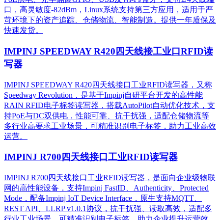
口，高灵敏度-82dBm，Linux系统支持第三方应用，适用于严
苛环境下的资产追踪、仓储物流、智能制造。提供一年质保及
快速发货。
IMPINJ SPEEDWAY R420四天线接工业口RFID读
写器
IMPINJ SPEEDWAY R420四天线接口工业RFID读写器，又称
Speedway Revolution，是基于Impinj自研平台开发的高性能
RAIN RFID电子标签读写器，搭载AutoPilot自动优化技术，支
持PoE与DC双供电，性能可靠、抗干扰强，适配仓储物流等
多行业高要求工业场景，可精准识别电子标签，助力工业高效
运营。​
IMPINJ R700四天线接口工业RFID读写器
IMPINJ R700四天线接口工业RFID读写器，是面向企业级物联
网的高性能设备，支持Impinj FastID、Authenticity、Protected
Mode，配备Impinj IoT Device Interface，原生支持MQTT、
REST API、LLRP v1.0.1协议，抗干扰强、读取高效，适配多
行业工业场景，可精准识别电子标签，助力企业提升运营效