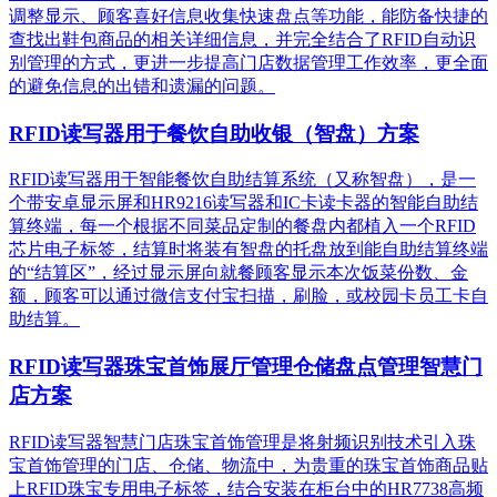
调整显示、顾客喜好信息收集快速盘点等功能，能防备快捷的
查找出鞋包商品的相关详细信息，并完全结合了RFID自动识
别管理的方式，更进一步提高门店数据管理工作效率，更全面
的避免信息的出错和遗漏的问题。
RFID读写器用于餐饮自助收银（智盘）方案
RFID读写器用于智能餐饮自助结算系统（又称智盘），是一
个带安卓显示屏和HR9216读写器和IC卡读卡器的智能自助结
算终端，每一个根据不同菜品定制的餐盘内都植入一个RFID
芯片电子标签，结算时将装有智盘的托盘放到能自助结算终端
的“结算区”，经过显示屏向就餐顾客显示本次饭菜份数、金
额，顾客可以通过微信支付宝扫描，刷脸，或校园卡员工卡自
助结算。
RFID读写器珠宝首饰展厅管理仓储盘点管理智慧门
店方案
RFID读写器智慧门店珠宝首饰管理是将射频识别技术引入珠
宝首饰管理的门店、仓储、物流中，为贵重的珠宝首饰商品贴
上RFID珠宝专用电子标签，结合安装在柜台中的HR7738高频