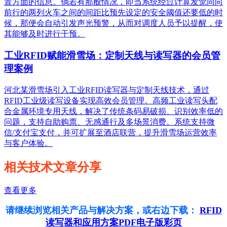
置方面的信息。倘若有那般情况，即当系统经过计算发觉同向
前行的两列火车之间的间距比预先设定的安全阈值还要低的时
候，那便会自动引发声光预警，从而对调度人员予以提醒，使
其能够及时进行干预。
工业RFID赋能滑雪场：定制天线与读写器的会员管
理案例
河北某滑雪场引入工业RFID读写器与定制天线技术，通过
RFID工业级读写设备实现高效会员管理。高频工业读写头配
合金属环境专用天线，解决了传统条码易破损、识别效率低的
问题，支持自助购票、无感通行及多场景消费。系统支持微
信/支付宝支付，并可扩展至酒店联营，提升滑雪场运营效率
与客户体验。
相关技术文章分享
查看更多
请继续浏览相关产品与解决方案，或右边下载：
RFID
读写器和应用方案PDF电子版彩页