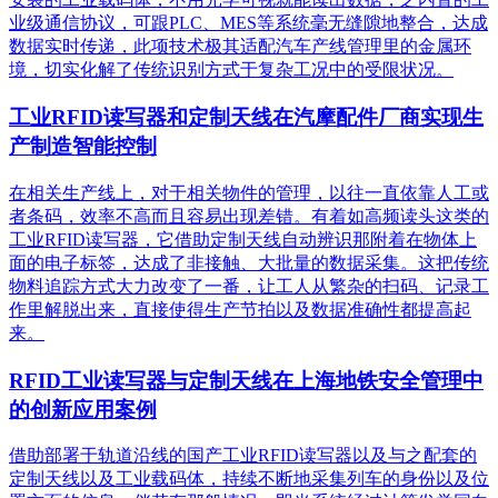
业级通信协议，可跟PLC、MES等系统毫无缝隙地整合，达成
数据实时传递，此项技术极其适配汽车产线管理里的金属环
境，切实化解了传统识别方式于复杂工况中的受限状况。
工业RFID读写器和定制天线在汽摩配件厂商实现生
产制造智能控制
在相关生产线上，对于相关物件的管理，以往一直依靠人工或
者条码，效率不高而且容易出现差错。有着如高频读头这类的
工业RFID读写器，它借助定制天线自动辨识那附着在物体上
面的电子标签，达成了非接触、大批量的数据采集。这把传统
物料追踪方式大力改变了一番，让工人从繁杂的扫码、记录工
作里解脱出来，直接使得生产节拍以及数据准确性都提高起
来。
RFID工业读写器与定制天线在上海地铁安全管理中
的创新应用案例
借助部署于轨道沿线的国产工业RFID读写器以及与之配套的
定制天线以及工业载码体，持续不断地采集列车的身份以及位