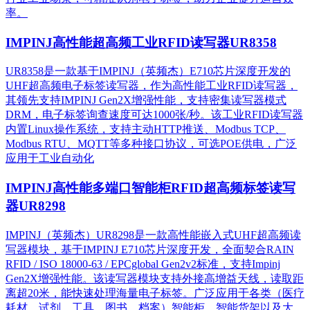
率。
IMPINJ高性能超高频工业RFID读写器UR8358
UR8358是一款基于IMPINJ（英频杰）E710芯片深度开发的
UHF超高频电子标签读写器，作为高性能工业RFID读写器，
其领先支持IMPINJ Gen2X增强性能，支持密集读写器模式
DRM，电子标签询查速度可达1000张/秒。该工业RFID读写器
内置Linux操作系统，支持主动HTTP推送、Modbus TCP、
Modbus RTU、MQTT等多种接口协议，可选POE供电，广泛
应用于工业自动化
IMPINJ高性能多端口智能柜RFID超高频标签读写
器UR8298
IMPINJ（英频杰）UR8298是一款高性能嵌入式UHF超高频读
写器模块，基于IMPINJ E710芯片深度开发，全面契合RAIN
RFID / ISO 18000-63 / EPCglobal Gen2v2标准，支持Impinj
Gen2X增强性能。该读写器模块支持外接高增益天线，读取距
离超20米，能快速处理海量电子标签。广泛应用于各类（医疗
耗材、试剂、工具、图书、档案）智能柜、智能货架以及大