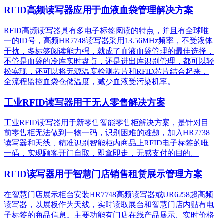
RFID高频读写器应用于血液血袋管理解决方案
RFID高频读写器具有多电子标签阅读的特点，并且有全球唯
一的ID号，高频HR7748读写器采用13.56MHz频率，不受液体
干扰，多标签阅读能力强，就成了血液血袋管理的最佳选择，
不管是血袋的冷库实时盘点，还是进出库识别管理，都可以轻
松实现，还可以将无源温度检测芯片和RFID芯片结合起来，
全流程监控血袋仓储温度，减少血液受污染机率。
工业RFID读写器用于无人零售解决方案
工业RFID读写器用于新零售智能零售柜解决方案，是针对目
前零售柜无法做到一物一码，识别困难的难题，加入HR7738
读写器和天线，精准识别​智能柜内商品上RFID电子标签的唯
一码，实现顾客开门自取，即拿即走，无感支付的目的。
RFID读写器用于智慧门店销售租赁展示管理方案
在智慧门店展示柜台安装HR7748高频读写器或UR6258超高频
读写器，以展板作为天线，实时读取展台和智慧门店内贴有电
子标签的商品信息。主要功能有门店在线产品展示、实时价格