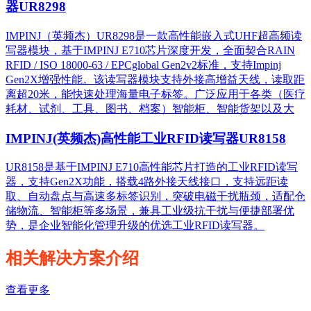
器UR8298
IMPINJ（英频杰）UR8298是一款高性能嵌入式UHF超高频读
写器模块，基于IMPINJ E710芯片深度开发，全面契合RAIN
RFID / ISO 18000-63 / EPCglobal Gen2v2标准，支持Impinj
Gen2X增强性能。该读写器模块支持外接高增益天线，读取距
离超20米，能快速处理海量电子标签。广泛应用于各类（医疗
耗材、试剂、工具、图书、档案）智能柜、智能货架以及大
IMPINJ(英频杰)高性能工业RFID读写器UR8158
UR8158是基于IMPINJ E710高性能芯片打造的工业RFID读写
器，支持Gen2X功能，搭载4路外接天线接口，支持远距读
取、自动盘点与高速多标签识别，突破电磁干扰瓶颈，适配仓
储物流、智能柜等多场景，兼具工业级抗干扰与便捷部署优
势，是企业智能化管理升级的优选工业RFID读写器。
相关解决方案介绍
查看更多