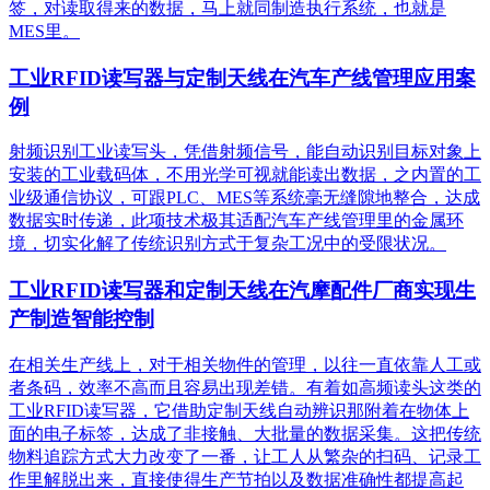
签，对读取得来的数据，马上就同制造执行系统，也就是
MES里。
工业RFID读写器与定制天线在汽车产线管理应用案
例
射频识别工业读写头，凭借射频信号，能自动识别目标对象上
安装的工业载码体，不用光学可视就能读出数据，之内置的工
业级通信协议，可跟PLC、MES等系统毫无缝隙地整合，达成
数据实时传递，此项技术极其适配汽车产线管理里的金属环
境，切实化解了传统识别方式于复杂工况中的受限状况。
工业RFID读写器和定制天线在汽摩配件厂商实现生
产制造智能控制
在相关生产线上，对于相关物件的管理，以往一直依靠人工或
者条码，效率不高而且容易出现差错。有着如高频读头这类的
工业RFID读写器，它借助定制天线自动辨识那附着在物体上
面的电子标签，达成了非接触、大批量的数据采集。这把传统
物料追踪方式大力改变了一番，让工人从繁杂的扫码、记录工
作里解脱出来，直接使得生产节拍以及数据准确性都提高起