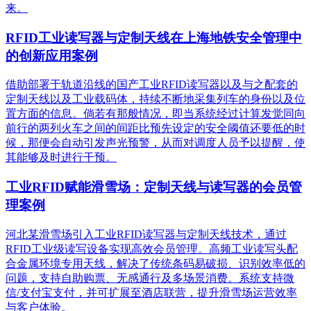
来。
RFID工业读写器与定制天线在上海地铁安全管理中
的创新应用案例
借助部署于轨道沿线的国产工业RFID读写器以及与之配套的
定制天线以及工业载码体，持续不断地采集列车的身份以及位
置方面的信息。倘若有那般情况，即当系统经过计算发觉同向
前行的两列火车之间的间距比预先设定的安全阈值还要低的时
候，那便会自动引发声光预警，从而对调度人员予以提醒，使
其能够及时进行干预。
工业RFID赋能滑雪场：定制天线与读写器的会员管
理案例
河北某滑雪场引入工业RFID读写器与定制天线技术，通过
RFID工业级读写设备实现高效会员管理。高频工业读写头配
合金属环境专用天线，解决了传统条码易破损、识别效率低的
问题，支持自助购票、无感通行及多场景消费。系统支持微
信/支付宝支付，并可扩展至酒店联营，提升滑雪场运营效率
与客户体验。