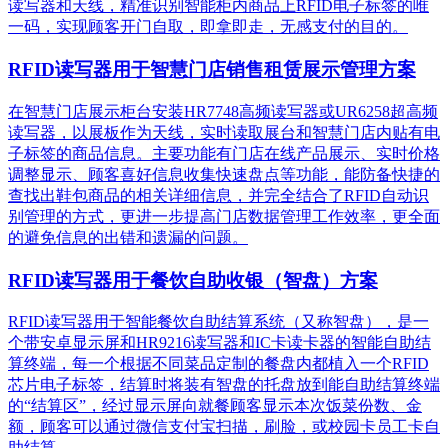
读写器和天线，精准识别​智能柜内商品上RFID电子标签的唯
一码，实现顾客开门自取，即拿即走，无感支付的目的。
RFID读写器用于智慧门店销售租赁展示管理方案
在智慧门店展示柜台安装HR7748高频读写器或UR6258超高频
读写器，以展板作为天线，实时读取展台和智慧门店内贴有电
子标签的商品信息。主要功能有门店在线产品展示、实时价格
调整显示、顾客喜好信息收集快速盘点等功能，能防备快捷的
查找出鞋包商品的相关详细信息，并完全结合了RFID自动识
别管理的方式，更进一步提高门店数据管理工作效率，更全面
的避免信息的出错和遗漏的问题。
RFID读写器用于餐饮自助收银（智盘）方案
RFID读写器用于智能餐饮自助结算系统（又称智盘），是一
个带安卓显示屏和HR9216读写器和IC卡读卡器的智能自助结
算终端，每一个根据不同菜品定制的餐盘内都植入一个RFID
芯片电子标签，结算时将装有智盘的托盘放到能自助结算终端
的“结算区”，经过显示屏向就餐顾客显示本次饭菜份数、金
额，顾客可以通过微信支付宝扫描，刷脸，或校园卡员工卡自
助结算。