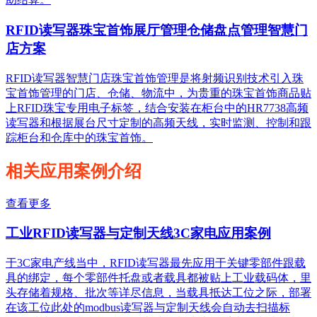
RFID读写器珠宝首饰展厅管理仓储盘点管理智慧门
店方案
RFID读写器智慧门店珠宝首饰管理是将射频识别技术引入珠
宝首饰管理的门店、仓储、物流中，为贵重的珠宝首饰商品贴
上RFID珠宝专用电子标签，结合安装在柜台中的HR7738高频
读写器和根据展台尺寸定制的高频天线，实时监测、控制和跟
踪柜台和仓库中的珠宝首饰。
相关应用案例介绍
查看更多
工业RFID读写器与定制天线3C家电应用案例
于3C家电产线当中，RFID读写器最先应用于关键零部件跟载
具的绑定，每个零部件托盘或者载具都被贴上工业载码体，里
头存储着规格、批次等详尽信息，当载具抵达工位之际，部署
在该工位此处的modbus读写器与定制天线会自动去扫描标