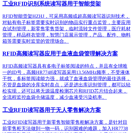
工业RFID识别系统读写器用于智能货架
RFID智能货架HZHJ，可采用高频或超高频读写器识别技术，
对贴有电子标签需要实时识别的物品实行重点监管，主要应用
在试剂管理，新零售零售货架，临时流转文件管理，医疗耗材
管理，样品样衣管理，智慧门店展示管理，产品、配件、物料
箱等需要实时监管的管理场合。
RFID高频读写器应用于血液血袋管理解决方案
RFID高频读写器具有多电子标签阅读的特点，并且有全球唯
一的ID号，高频HR7748读写器采用13.56MHz频率，不受液体
干扰，多标签阅读能力强，就成了血液血袋管理的最佳选择，
不管是血袋的冷库实时盘点，还是进出库识别管理，都可以轻
松实现，还可以将无源温度检测芯片和RFID芯片结合起来，
全流程监控血袋仓储温度，减少血液受污染机率。
工业RFID读写器用于无人零售解决方案
工业RFID读写器用于新零售智能零售柜解决方案，是针对目
前零售柜无法做到一物一码，识别困难的难题，加入HR7738