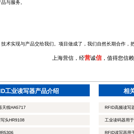
产品与服务。
，技术实现与产品交给我们。项目做成了，我们自然长期合作，
营
信
上海营信，经
诚
，值得您信赖
FID工业读写器产品介绍
相
天线HA5717
RFID高频读
读写头HR9108
工业读码器用于
R5306
RFID读写器