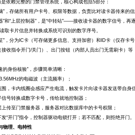
而是依赖完整的门禁管理系统，核心构成包括5部分：
“大脑”，存储所有用户卡号、权限等数据，负责比对读卡器传来的
控制器”和“上层控制器”，是“中转站”——接收读卡器的数字信号
口”，读取卡片信息并转换成系统可识别的数字序号。
凭证”，分为IC卡（可存储更多信息、支持加密）和ID卡（仅存卡
锁（接收指令开门/关门）、出门按钮（内部人员出门无需刷卡）等，
速的身份核验”，步骤简单清晰：
3.56MHz的电磁波（主流频率）；
波范围，卡内线圈会感应产生电流，触发卡片向读卡器发送带自身
电平信号转换成数字卡号，传给就地控制器；
逐层上传至门禁服务器，服务器对比数据库中的卡号权限；
器下发“开门”指令，控制器驱动电锁打开；若不匹配，则拒绝开门。
性与物理、电特性