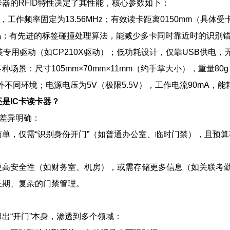
卡器的RFID特性决定了其性能，核心参数如下：
693协议，工作频率固定为13.56MHz；有效读卡距离0150mm
码；有先进的标签碰撞处理算法，能减少多卡同时靠近时的识别错
安装专用驱动（如CP210X驱动）；低功耗设计，仅靠USB供电
场景：尺寸105mm×70mm×11mm（约手掌大小），重量80
内外不同环境；电源电压为5V（极限5.5V），工作电流90mA，
还是IC卡读卡器？
者差异明确：
简单，仅需“识别身份开门”（如普通办公室、临时门禁），且预
更高安全性（如财务室、机房），或需存储更多信息（如关联考勤
长期、复杂的门禁管理。
出“开门”本身，渗透到多个领域：