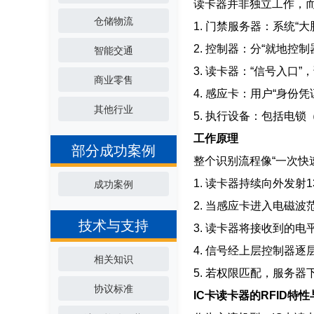
读卡器并非独立工作，
仓储物流
1. 门禁服务器：系统
2. 控制器：分“就地
智能交通
3. 读卡器：“信号入
商业零售
4. 感应卡：用户“身份
其他行业
5. 执行设备：包括电
工作原理
部分成功案例
整个识别流程像“一次快
1. 读卡器持续向外发射1
成功案例
2. 当感应卡进入电磁
技术与支持
3. 读卡器将接收到的
4. 信号经上层控制器
相关知识
5. 若权限匹配，服务
协议标准
IC卡读卡器的RFID特