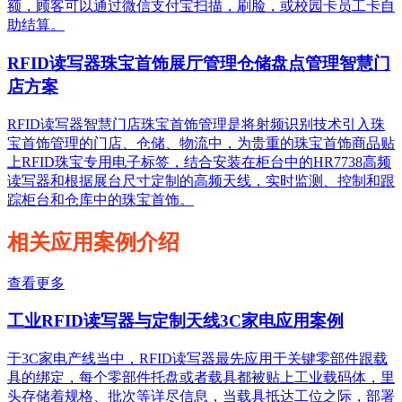
额，顾客可以通过微信支付宝扫描，刷脸，或校园卡员工卡自
助结算。
RFID读写器珠宝首饰展厅管理仓储盘点管理智慧门
店方案
RFID读写器智慧门店珠宝首饰管理是将射频识别技术引入珠
宝首饰管理的门店、仓储、物流中，为贵重的珠宝首饰商品贴
上RFID珠宝专用电子标签，结合安装在柜台中的HR7738高频
读写器和根据展台尺寸定制的高频天线，实时监测、控制和跟
踪柜台和仓库中的珠宝首饰。
相关应用案例介绍
查看更多
工业RFID读写器与定制天线3C家电应用案例
于3C家电产线当中，RFID读写器最先应用于关键零部件跟载
具的绑定，每个零部件托盘或者载具都被贴上工业载码体，里
头存储着规格、批次等详尽信息，当载具抵达工位之际，部署