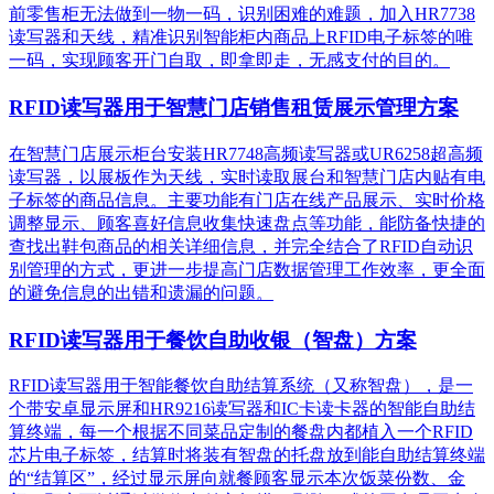
前零售柜无法做到一物一码，识别困难的难题，加入HR7738
读写器和天线，精准识别​智能柜内商品上RFID电子标签的唯
一码，实现顾客开门自取，即拿即走，无感支付的目的。
RFID读写器用于智慧门店销售租赁展示管理方案
在智慧门店展示柜台安装HR7748高频读写器或UR6258超高频
读写器，以展板作为天线，实时读取展台和智慧门店内贴有电
子标签的商品信息。主要功能有门店在线产品展示、实时价格
调整显示、顾客喜好信息收集快速盘点等功能，能防备快捷的
查找出鞋包商品的相关详细信息，并完全结合了RFID自动识
别管理的方式，更进一步提高门店数据管理工作效率，更全面
的避免信息的出错和遗漏的问题。
RFID读写器用于餐饮自助收银（智盘）方案
RFID读写器用于智能餐饮自助结算系统（又称智盘），是一
个带安卓显示屏和HR9216读写器和IC卡读卡器的智能自助结
算终端，每一个根据不同菜品定制的餐盘内都植入一个RFID
芯片电子标签，结算时将装有智盘的托盘放到能自助结算终端
的“结算区”，经过显示屏向就餐顾客显示本次饭菜份数、金