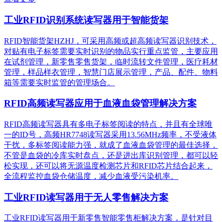
工业RFID识别系统读写器用于智能货架
RFID智能货架HZHJ，可采用高频或超高频读写器识别技术，
对贴有电子标签需要实时识别的物品实行重点监管，主要应用
在试剂管理，新零售零售货架，临时流转文件管理，医疗耗材
管理，样品样衣管理，智慧门店展示管理，产品、配件、物料
箱等需要实时监管的管理场合。
RFID高频读写器应用于血液血袋管理解决方案
RFID高频读写器具有多电子标签阅读的特点，并且有全球唯
一的ID号，高频HR7748读写器采用13.56MHz频率，不受液体
干扰，多标签阅读能力强，就成了血液血袋管理的最佳选择，
不管是血袋的冷库实时盘点，还是进出库识别管理，都可以轻
松实现，还可以将无源温度检测芯片和RFID芯片结合起来，
全流程监控血袋仓储温度，减少血液受污染机率。
工业RFID读写器用于无人零售解决方案
工业RFID读写器用于新零售智能零售柜解决方案，是针对目