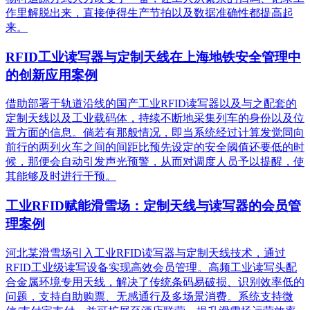
作里解脱出来，直接使得生产节拍以及数据准确性都提高起
来。
RFID工业读写器与定制天线在上海地铁安全管理中
的创新应用案例
借助部署于轨道沿线的国产工业RFID读写器以及与之配套的
定制天线以及工业载码体，持续不断地采集列车的身份以及位
置方面的信息。倘若有那般情况，即当系统经过计算发觉同向
前行的两列火车之间的间距比预先设定的安全阈值还要低的时
候，那便会自动引发声光预警，从而对调度人员予以提醒，使
其能够及时进行干预。
工业RFID赋能滑雪场：定制天线与读写器的会员管
理案例
河北某滑雪场引入工业RFID读写器与定制天线技术，通过
RFID工业级读写设备实现高效会员管理。高频工业读写头配
合金属环境专用天线，解决了传统条码易破损、识别效率低的
问题，支持自助购票、无感通行及多场景消费。系统支持微