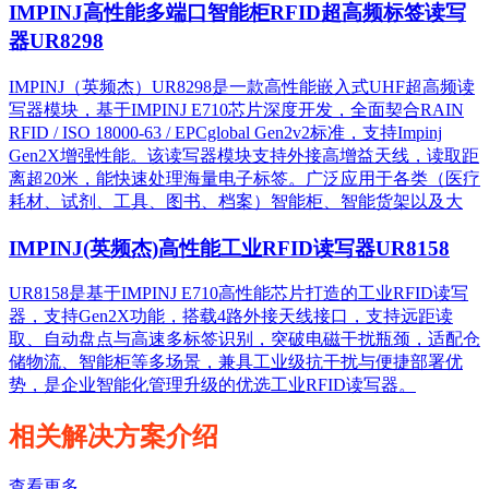
IMPINJ高性能多端口智能柜RFID超高频标签读写
器UR8298
IMPINJ（英频杰）UR8298是一款高性能嵌入式UHF超高频读
写器模块，基于IMPINJ E710芯片深度开发，全面契合RAIN
RFID / ISO 18000-63 / EPCglobal Gen2v2标准，支持Impinj
Gen2X增强性能。该读写器模块支持外接高增益天线，读取距
离超20米，能快速处理海量电子标签。广泛应用于各类（医疗
耗材、试剂、工具、图书、档案）智能柜、智能货架以及大
IMPINJ(英频杰)高性能工业RFID读写器UR8158
UR8158是基于IMPINJ E710高性能芯片打造的工业RFID读写
器，支持Gen2X功能，搭载4路外接天线接口，支持远距读
取、自动盘点与高速多标签识别，突破电磁干扰瓶颈，适配仓
储物流、智能柜等多场景，兼具工业级抗干扰与便捷部署优
势，是企业智能化管理升级的优选工业RFID读写器。
相关解决方案介绍
查看更多