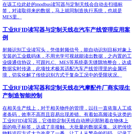
在该工位此处的modbus读写器与定制天线会自动去扫描标
签，对读取得来的数据，马上就同制造执行系统，也就是
MES里。
工业RFID读写器与定制天线在汽车产线管理应用案
例
射频识别工业读写头，凭借射频信号，能自动识别目标对象上
安装的工业载码体，不用光学可视就能读出数据，之内置的工
业级通信协议，可跟PLC、MES等系统毫无缝隙地整合，达成
数据实时传递，此项技术极其适配汽车产线管理里的金属环
境，切实化解了传统识别方式于复杂工况中的受限状况。
工业RFID读写器和定制天线在汽摩配件厂商实现生
产制造智能控制
在相关生产线上，对于相关物件的管理，以往一直依靠人工或
者条码，效率不高而且容易出现差错。有着如高频读头这类的
工业RFID读写器，它借助定制天线自动辨识那附着在物体上
面的电子标签，达成了非接触、大批量的数据采集。这把传统
物料追踪方式大力改变了一番，让工人从繁杂的扫码、记录工