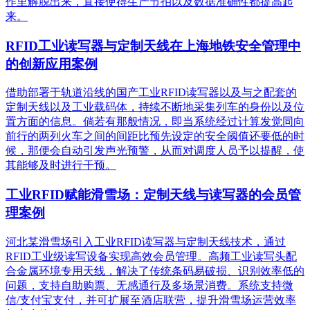
作里解脱出来，直接使得生产节拍以及数据准确性都提高起
来。
RFID工业读写器与定制天线在上海地铁安全管理中
的创新应用案例
借助部署于轨道沿线的国产工业RFID读写器以及与之配套的
定制天线以及工业载码体，持续不断地采集列车的身份以及位
置方面的信息。倘若有那般情况，即当系统经过计算发觉同向
前行的两列火车之间的间距比预先设定的安全阈值还要低的时
候，那便会自动引发声光预警，从而对调度人员予以提醒，使
其能够及时进行干预。
工业RFID赋能滑雪场：定制天线与读写器的会员管
理案例
河北某滑雪场引入工业RFID读写器与定制天线技术，通过
RFID工业级读写设备实现高效会员管理。高频工业读写头配
合金属环境专用天线，解决了传统条码易破损、识别效率低的
问题，支持自助购票、无感通行及多场景消费。系统支持微
信/支付宝支付，并可扩展至酒店联营，提升滑雪场运营效率