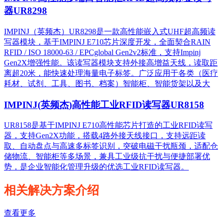
器UR8298
IMPINJ（英频杰）UR8298是一款高性能嵌入式UHF超高频读
写器模块，基于IMPINJ E710芯片深度开发，全面契合RAIN
RFID / ISO 18000-63 / EPCglobal Gen2v2标准，支持Impinj
Gen2X增强性能。该读写器模块支持外接高增益天线，读取距
离超20米，能快速处理海量电子标签。广泛应用于各类（医疗
耗材、试剂、工具、图书、档案）智能柜、智能货架以及大
IMPINJ(英频杰)高性能工业RFID读写器UR8158
UR8158是基于IMPINJ E710高性能芯片打造的工业RFID读写
器，支持Gen2X功能，搭载4路外接天线接口，支持远距读
取、自动盘点与高速多标签识别，突破电磁干扰瓶颈，适配仓
储物流、智能柜等多场景，兼具工业级抗干扰与便捷部署优
势，是企业智能化管理升级的优选工业RFID读写器。
相关解决方案介绍
查看更多