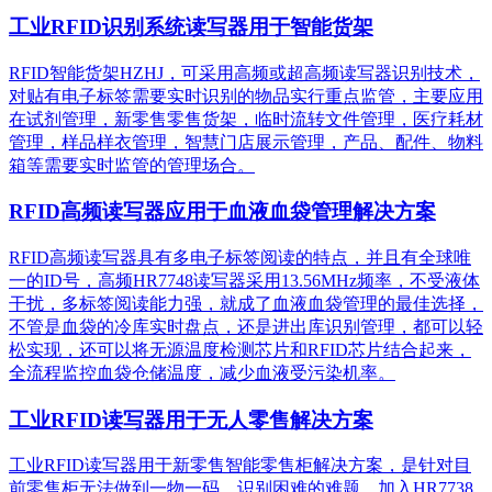
工业RFID识别系统读写器用于智能货架
RFID智能货架HZHJ，可采用高频或超高频读写器识别技术，
对贴有电子标签需要实时识别的物品实行重点监管，主要应用
在试剂管理，新零售零售货架，临时流转文件管理，医疗耗材
管理，样品样衣管理，智慧门店展示管理，产品、配件、物料
箱等需要实时监管的管理场合。
RFID高频读写器应用于血液血袋管理解决方案
RFID高频读写器具有多电子标签阅读的特点，并且有全球唯
一的ID号，高频HR7748读写器采用13.56MHz频率，不受液体
干扰，多标签阅读能力强，就成了血液血袋管理的最佳选择，
不管是血袋的冷库实时盘点，还是进出库识别管理，都可以轻
松实现，还可以将无源温度检测芯片和RFID芯片结合起来，
全流程监控血袋仓储温度，减少血液受污染机率。
工业RFID读写器用于无人零售解决方案
工业RFID读写器用于新零售智能零售柜解决方案，是针对目
前零售柜无法做到一物一码，识别困难的难题，加入HR7738