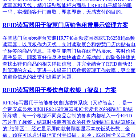
读写器和天线，精准识别​智能柜内商品上RFID电子标签的唯
一码，实现顾客开门自取，即拿即走，无感支付的目的。
RFID读写器用于智慧门店销售租赁展示管理方案
在智慧门店展示柜台安装HR7748高频读写器或UR6258超高频
读写器，以展板作为天线，实时读取展台和智慧门店内贴有电
子标签的商品信息。主要功能有门店在线产品展示、实时价格
调整显示、顾客喜好信息收集快速盘点等功能，能防备快捷的
查找出鞋包商品的相关详细信息，并完全结合了RFID自动识
别管理的方式，更进一步提高门店数据管理工作效率，更全面
的避免信息的出错和遗漏的问题。
RFID读写器用于餐饮自助收银（智盘）方案
RFID读写器用于智能餐饮自助结算系统（又称智盘），是一
个带安卓显示屏和HR9216读写器和IC卡读卡器的智能自助结
算终端，每一个根据不同菜品定制的餐盘内都植入一个RFID
芯片电子标签，结算时将装有智盘的托盘放到能自助结算终端
的“结算区”，经过显示屏向就餐顾客显示本次饭菜份数、金
额，顾客可以通过微信支付宝扫描，刷脸，或校园卡员工卡自