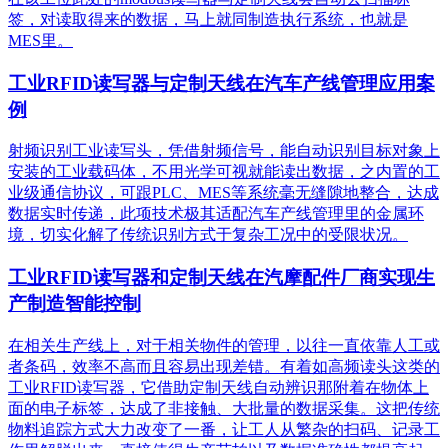
签，对读取得来的数据，马上就同制造执行系统，也就是
MES里。
工业RFID读写器与定制天线在汽车产线管理应用案
例
射频识别工业读写头，凭借射频信号，能自动识别目标对象上
安装的工业载码体，不用光学可视就能读出数据，之内置的工
业级通信协议，可跟PLC、MES等系统毫无缝隙地整合，达成
数据实时传递，此项技术极其适配汽车产线管理里的金属环
境，切实化解了传统识别方式于复杂工况中的受限状况。
工业RFID读写器和定制天线在汽摩配件厂商实现生
产制造智能控制
在相关生产线上，对于相关物件的管理，以往一直依靠人工或
者条码，效率不高而且容易出现差错。有着如高频读头这类的
工业RFID读写器，它借助定制天线自动辨识那附着在物体上
面的电子标签，达成了非接触、大批量的数据采集。这把传统
物料追踪方式大力改变了一番，让工人从繁杂的扫码、记录工