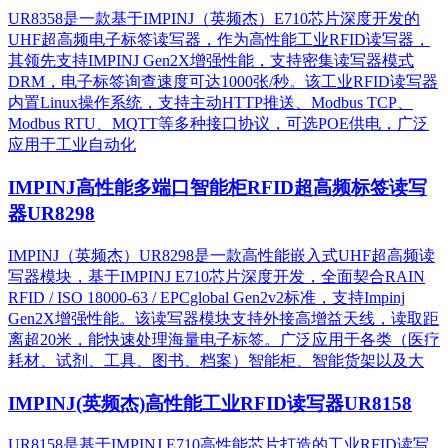
UR8358是一款基于IMPINJ（英频杰）E710芯片深度开发的
UHF超高频电子标签读写器，作为高性能工业RFID读写器，
其领先支持IMPINJ Gen2X增强性能，支持密集读写器模式
DRM，电子标签询查速度可达1000张/秒。该工业RFID读写器
内置Linux操作系统，支持主动HTTP推送、Modbus TCP、
Modbus RTU、MQTT等多种接口协议，可选POE供电，广泛
应用于工业自动化
IMPINJ高性能多端口智能柜RFID超高频标签读写
器UR8298
IMPINJ（英频杰）UR8298是一款高性能嵌入式UHF超高频读
写器模块，基于IMPINJ E710芯片深度开发，全面契合RAIN
RFID / ISO 18000-63 / EPCglobal Gen2v2标准，支持Impinj
Gen2X增强性能。该读写器模块支持外接高增益天线，读取距
离超20米，能快速处理海量电子标签。广泛应用于各类（医疗
耗材、试剂、工具、图书、档案）智能柜、智能货架以及大
IMPINJ(英频杰)高性能工业RFID读写器UR8158
UR8158是基于IMPINJ E710高性能芯片打造的工业RFID读写