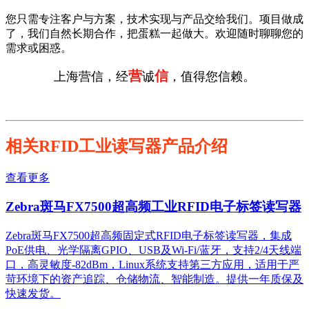
您只需专注客户与方案，技术实现与产品交给我们。项目做成
了，我们自然长期合作，把蛋糕一起做大。欢迎随时聊聊您的
需求或困惑。
营
信
上海营信，经
诚
，值得您信赖。
相关RFID工业读写器产品介绍
查看更多
Zebra斑马FX7500超高频工业RFID电子标签读写器
Zebra斑马FX7500超高频固定式RFID电子标签读写器，集成
PoE供电、光学隔离GPIO、USB及Wi-Fi/蓝牙，支持2/4天线端
口，高灵敏度-82dBm，Linux系统支持第三方应用，适用于严
苛环境下的资产追踪、仓储物流、智能制造。提供一年质保及
快速发货。