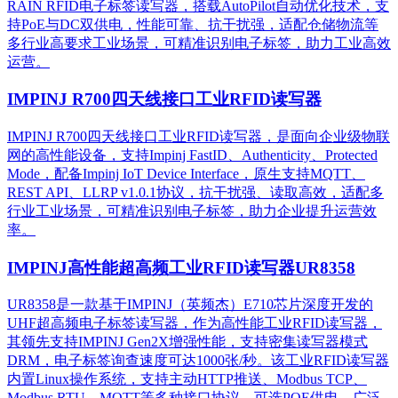
RAIN RFID电子标签读写器，搭载AutoPilot自动优化技术，支
持PoE与DC双供电，性能可靠、抗干扰强，适配仓储物流等
多行业高要求工业场景，可精准识别电子标签，助力工业高效
运营。​
IMPINJ R700四天线接口工业RFID读写器
IMPINJ R700四天线接口工业RFID读写器，是面向企业级物联
网的高性能设备，支持Impinj FastID、Authenticity、Protected
Mode，配备Impinj IoT Device Interface，原生支持MQTT、
REST API、LLRP v1.0.1协议，抗干扰强、读取高效，适配多
行业工业场景，可精准识别电子标签，助力企业提升运营效
率。
IMPINJ高性能超高频工业RFID读写器UR8358
UR8358是一款基于IMPINJ（英频杰）E710芯片深度开发的
UHF超高频电子标签读写器，作为高性能工业RFID读写器，
其领先支持IMPINJ Gen2X增强性能，支持密集读写器模式
DRM，电子标签询查速度可达1000张/秒。该工业RFID读写器
内置Linux操作系统，支持主动HTTP推送、Modbus TCP、
Modbus RTU、MQTT等多种接口协议，可选POE供电，广泛