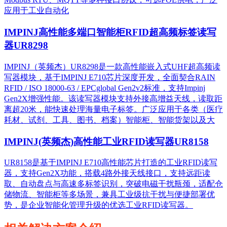
应用于工业自动化
IMPINJ高性能多端口智能柜RFID超高频标签读写
器UR8298
IMPINJ（英频杰）UR8298是一款高性能嵌入式UHF超高频读
写器模块，基于IMPINJ E710芯片深度开发，全面契合RAIN
RFID / ISO 18000-63 / EPCglobal Gen2v2标准，支持Impinj
Gen2X增强性能。该读写器模块支持外接高增益天线，读取距
离超20米，能快速处理海量电子标签。广泛应用于各类（医疗
耗材、试剂、工具、图书、档案）智能柜、智能货架以及大
IMPINJ(英频杰)高性能工业RFID读写器UR8158
UR8158是基于IMPINJ E710高性能芯片打造的工业RFID读写
器，支持Gen2X功能，搭载4路外接天线接口，支持远距读
取、自动盘点与高速多标签识别，突破电磁干扰瓶颈，适配仓
储物流、智能柜等多场景，兼具工业级抗干扰与便捷部署优
势，是企业智能化管理升级的优选工业RFID读写器。