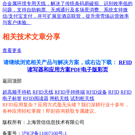
合金属环境专用天线，解决了传统条码易破损、识别效率低的
问题，支持自助购票、无感通行及多场景消费。系统支持微
信/支付宝支付，并可扩展至酒店联营，提升滑雪场运营效率
与客户体验。
相关技术文章分享
查看更多
请继续浏览相关产品与解决方案，或右边下载：
RFID
读写器和应用方案PDF电子版彩页
返回顶部
超高频手持机
RFID天线
RFID手持终端
RFID设备
RFID
RFID
电子标签
RFID阅读器
闸机天线
试剂柜天线
RFID应用复杂？应用方式毫无头绪？我们深耕行业十多年，
各种应用轻松掌握！即刻咨询获取专属建议。
版权所有：上海营信信息技术有限公司
备案号：
沪ICP备11007100号-1