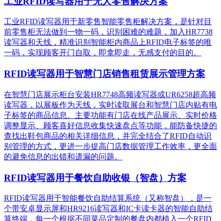
工业RFID读写器用于无人零售解决方案
工业RFID读写器用于新零售智能零售柜解决方案，是针对目
前零售柜无法做到一物一码，识别困难的难题，加入HR7738
读写器和天线，精准识别​智能柜内商品上RFID电子标签的唯
一码，实现顾客开门自取，即拿即走，无感支付的目的。
RFID读写器用于智慧门店销售租赁展示管理方案
在智慧门店展示柜台安装HR7748高频读写器或UR6258超高频
读写器，以展板作为天线，实时读取展台和智慧门店内贴有电
子标签的商品信息。主要功能有门店在线产品展示、实时价格
调整显示、顾客喜好信息收集快速盘点等功能，能防备快捷的
查找出鞋包商品的相关详细信息，并完全结合了RFID自动识
别管理的方式，更进一步提高门店数据管理工作效率，更全面
的避免信息的出错和遗漏的问题。
RFID读写器用于餐饮自助收银（智盘）方案
RFID读写器用于智能餐饮自助结算系统（又称智盘），是一
个带安卓显示屏和HR9216读写器和IC卡读卡器的智能自助结
算终端，每一个根据不同菜品定制的餐盘内都植入一个RFID