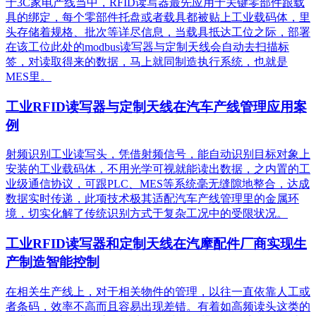
于3C家电产线当中，RFID读写器最先应用于关键零部件跟载
具的绑定，每个零部件托盘或者载具都被贴上工业载码体，里
头存储着规格、批次等详尽信息，当载具抵达工位之际，部署
在该工位此处的modbus读写器与定制天线会自动去扫描标
签，对读取得来的数据，马上就同制造执行系统，也就是
MES里。
工业RFID读写器与定制天线在汽车产线管理应用案
例
射频识别工业读写头，凭借射频信号，能自动识别目标对象上
安装的工业载码体，不用光学可视就能读出数据，之内置的工
业级通信协议，可跟PLC、MES等系统毫无缝隙地整合，达成
数据实时传递，此项技术极其适配汽车产线管理里的金属环
境，切实化解了传统识别方式于复杂工况中的受限状况。
工业RFID读写器和定制天线在汽摩配件厂商实现生
产制造智能控制
在相关生产线上，对于相关物件的管理，以往一直依靠人工或
者条码，效率不高而且容易出现差错。有着如高频读头这类的