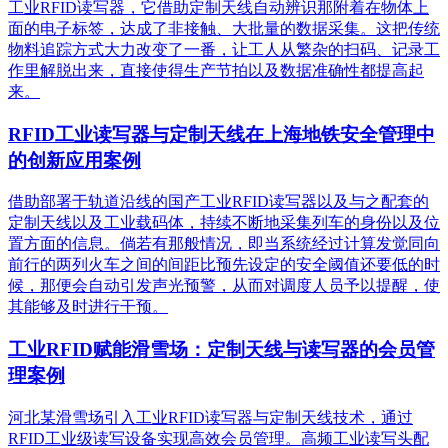
工业RFID读写器，它借助定制天线自动辨识那附着在物体上
面的电子标签，达成了非接触、大批量的数据采集。这把传统
物料追踪方式大力改变了一番，让工人从繁杂的扫码、记录工
作里解脱出来，直接使得生产节拍以及数据准确性都提高起
来。
RFID工业读写器与定制天线在上海地铁安全管理中
的创新应用案例
借助部署于轨道沿线的国产工业RFID读写器以及与之配套的
定制天线以及工业载码体，持续不断地采集列车的身份以及位
置方面的信息。倘若有那般情况，即当系统经过计算发觉同向
前行的两列火车之间的间距比预先设定的安全阈值还要低的时
候，那便会自动引发声光预警，从而对调度人员予以提醒，使
其能够及时进行干预。
工业RFID赋能滑雪场：定制天线与读写器的会员管
理案例
河北某滑雪场引入工业RFID读写器与定制天线技术，通过
RFID工业级读写设备实现高效会员管理。高频工业读写头配