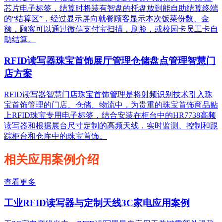
芯片电子标签，结算时将装有智盘的托盘放到能自助结算终端
的“结算区”，经过显示屏向就餐顾客显示本次饭菜份数、金
额，顾客可以通过微信支付宝扫描，刷脸，或校园卡员工卡自
助结算。
RFID读写器珠宝首饰展厅管理仓储盘点管理智慧门
店方案
RFID读写器智慧门店珠宝首饰管理是将射频识别技术引入珠
宝首饰管理的门店、仓储、物流中，为贵重的珠宝首饰商品贴
上RFID珠宝专用电子标签，结合安装在柜台中的HR7738高频
读写器和根据展台尺寸定制的高频天线，实时监测、控制和跟
踪柜台和仓库中的珠宝首饰。
相关应用案例介绍
查看更多
工业RFID读写器与定制天线3C家电应用案例