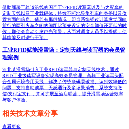
借助部署于轨道沿线的国产工业RFID读写器以及与之配套的
定制天线以及工业载码体，持续不断地采集列车的身份以及位
置方面的信息。倘若有那般情况，即当系统经过计算发觉同向
前行的两列火车之间的间距比预先设定的安全阈值还要低的时
候，那便会自动引发声光预警，从而对调度人员予以提醒，使
其能够及时进行干预。
工业RFID赋能滑雪场：定制天线与读写器的会员管
理案例
河北某滑雪场引入工业RFID读写器与定制天线技术，通过
RFID工业级读写设备实现高效会员管理。高频工业读写头配
合金属环境专用天线，解决了传统条码易破损、识别效率低的
问题，支持自助购票、无感通行及多场景消费。系统支持微
信/支付宝支付，并可扩展至酒店联营，提升滑雪场运营效率
与客户体验。
相关技术文章分享
查看更多