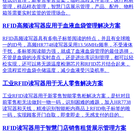
在试剂管理，新零售零售货架，临时流转文件管理，医疗耗材
管理，样品样衣管理，智慧门店展示管理，产品、配件、物料
箱等需要实时监管的管理场合。
RFID高频读写器应用于血液血袋管理解决方案
RFID高频读写器具有多电子标签阅读的特点，并且有全球唯
一的ID号，高频HR7748读写器采用13.56MHz频率，不受液体
干扰，多标签阅读能力强，就成了血液血袋管理的最佳选择，
不管是血袋的冷库实时盘点，还是进出库识别管理，都可以轻
松实现，还可以将无源温度检测芯片和RFID芯片结合起来，
全流程监控血袋仓储温度，减少血液受污染机率。
工业RFID读写器用于无人零售解决方案
工业RFID读写器用于新零售智能零售柜解决方案，是针对目
前零售柜无法做到一物一码，识别困难的难题，加入HR7738
读写器和天线，精准识别​智能柜内商品上RFID电子标签的唯
一码，实现顾客开门自取，即拿即走，无感支付的目的。
RFID读写器用于智慧门店销售租赁展示管理方案