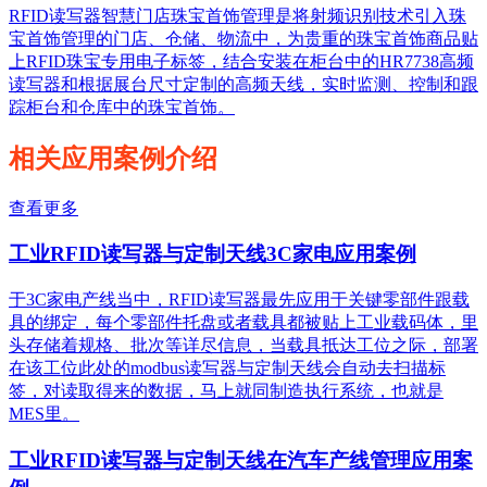
RFID读写器智慧门店珠宝首饰管理是将射频识别技术引入珠
宝首饰管理的门店、仓储、物流中，为贵重的珠宝首饰商品贴
上RFID珠宝专用电子标签，结合安装在柜台中的HR7738高频
读写器和根据展台尺寸定制的高频天线，实时监测、控制和跟
踪柜台和仓库中的珠宝首饰。
相关应用案例介绍
查看更多
工业RFID读写器与定制天线3C家电应用案例
于3C家电产线当中，RFID读写器最先应用于关键零部件跟载
具的绑定，每个零部件托盘或者载具都被贴上工业载码体，里
头存储着规格、批次等详尽信息，当载具抵达工位之际，部署
在该工位此处的modbus读写器与定制天线会自动去扫描标
签，对读取得来的数据，马上就同制造执行系统，也就是
MES里。
工业RFID读写器与定制天线在汽车产线管理应用案