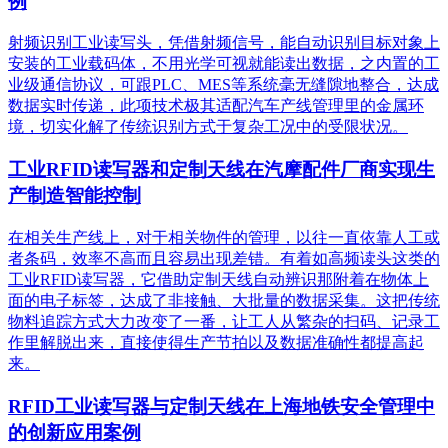
例
射频识别工业读写头，凭借射频信号，能自动识别目标对象上
安装的工业载码体，不用光学可视就能读出数据，之内置的工
业级通信协议，可跟PLC、MES等系统毫无缝隙地整合，达成
数据实时传递，此项技术极其适配汽车产线管理里的金属环
境，切实化解了传统识别方式于复杂工况中的受限状况。
工业RFID读写器和定制天线在汽摩配件厂商实现生
产制造智能控制
在相关生产线上，对于相关物件的管理，以往一直依靠人工或
者条码，效率不高而且容易出现差错。有着如高频读头这类的
工业RFID读写器，它借助定制天线自动辨识那附着在物体上
面的电子标签，达成了非接触、大批量的数据采集。这把传统
物料追踪方式大力改变了一番，让工人从繁杂的扫码、记录工
作里解脱出来，直接使得生产节拍以及数据准确性都提高起
来。
RFID工业读写器与定制天线在上海地铁安全管理中
的创新应用案例