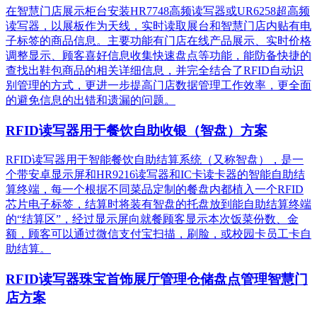
在智慧门店展示柜台安装HR7748高频读写器或UR6258超高频
读写器，以展板作为天线，实时读取展台和智慧门店内贴有电
子标签的商品信息。主要功能有门店在线产品展示、实时价格
调整显示、顾客喜好信息收集快速盘点等功能，能防备快捷的
查找出鞋包商品的相关详细信息，并完全结合了RFID自动识
别管理的方式，更进一步提高门店数据管理工作效率，更全面
的避免信息的出错和遗漏的问题。
RFID读写器用于餐饮自助收银（智盘）方案
RFID读写器用于智能餐饮自助结算系统（又称智盘），是一
个带安卓显示屏和HR9216读写器和IC卡读卡器的智能自助结
算终端，每一个根据不同菜品定制的餐盘内都植入一个RFID
芯片电子标签，结算时将装有智盘的托盘放到能自助结算终端
的“结算区”，经过显示屏向就餐顾客显示本次饭菜份数、金
额，顾客可以通过微信支付宝扫描，刷脸，或校园卡员工卡自
助结算。
RFID读写器珠宝首饰展厅管理仓储盘点管理智慧门
店方案