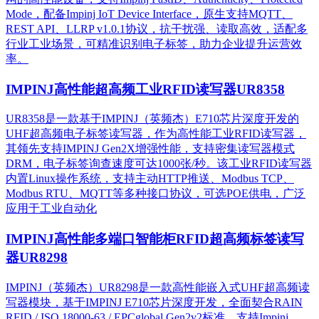
Mode，配备Impinj IoT Device Interface，原生支持MQTT、
REST API、LLRP v1.0.1协议，抗干扰强、读取高效，适配多
行业工业场景，可精准识别电子标签，助力企业提升运营效
率。
IMPINJ高性能超高频工业RFID读写器UR8358
UR8358是一款基于IMPINJ（英频杰）E710芯片深度开发的
UHF超高频电子标签读写器，作为高性能工业RFID读写器，
其领先支持IMPINJ Gen2X增强性能，支持密集读写器模式
DRM，电子标签询查速度可达1000张/秒。该工业RFID读写器
内置Linux操作系统，支持主动HTTP推送、Modbus TCP、
Modbus RTU、MQTT等多种接口协议，可选POE供电，广泛
应用于工业自动化
IMPINJ高性能多端口智能柜RFID超高频标签读写
器UR8298
IMPINJ（英频杰）UR8298是一款高性能嵌入式UHF超高频读
写器模块，基于IMPINJ E710芯片深度开发，全面契合RAIN
RFID / ISO 18000-63 / EPCglobal Gen2v2标准，支持Impinj