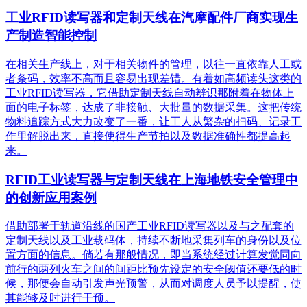
工业RFID读写器和定制天线在汽摩配件厂商实现生
产制造智能控制
在相关生产线上，对于相关物件的管理，以往一直依靠人工或
者条码，效率不高而且容易出现差错。有着如高频读头这类的
工业RFID读写器，它借助定制天线自动辨识那附着在物体上
面的电子标签，达成了非接触、大批量的数据采集。这把传统
物料追踪方式大力改变了一番，让工人从繁杂的扫码、记录工
作里解脱出来，直接使得生产节拍以及数据准确性都提高起
来。
RFID工业读写器与定制天线在上海地铁安全管理中
的创新应用案例
借助部署于轨道沿线的国产工业RFID读写器以及与之配套的
定制天线以及工业载码体，持续不断地采集列车的身份以及位
置方面的信息。倘若有那般情况，即当系统经过计算发觉同向
前行的两列火车之间的间距比预先设定的安全阈值还要低的时
候，那便会自动引发声光预警，从而对调度人员予以提醒，使
其能够及时进行干预。