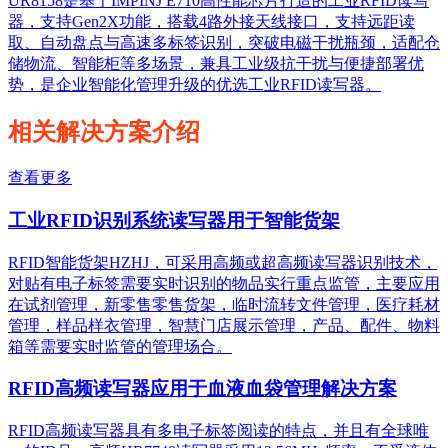
UR8158是基于IMPINJ E710高性能芯片打造的工业RFID读写
器，支持Gen2X功能，搭载4路外接天线接口，支持远距读
取、自动盘点与高速多标签识别，突破电磁干扰瓶颈，适配仓
储物流、智能柜等多场景，兼具工业级抗干扰与便捷部署优
势，是企业智能化管理升级的优选工业RFID读写器。
相关解决方案介绍
查看更多
工业RFID识别系统读写器用于智能货架
RFID智能货架HZHJ，可采用高频或超高频读写器识别技术，
对贴有电子标签需要实时识别的物品实行重点监管，主要应用
在试剂管理，新零售零售货架，临时流转文件管理，医疗耗材
管理，样品样衣管理，智慧门店展示管理，产品、配件、物料
箱等需要实时监管的管理场合。
RFID高频读写器应用于血液血袋管理解决方案
RFID高频读写器具有多电子标签阅读的特点，并且有全球唯