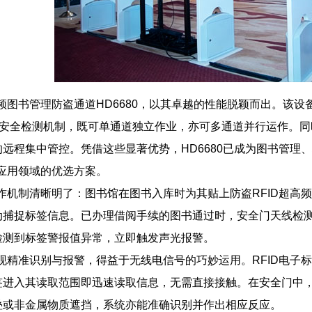
频图书管理防盗通道HD6680，以其卓越的性能脱颖而出。该设备支
重安全检测机制，既可单通道独立作业，亦可多通道并行运作。同时，它
远程集中管控。凭借这些显著优势，HD6680已成为图书管理
D应用领域的优选方案。
工作机制清晰明了：图书馆在图书入库时为其贴上防盗RFID超高频
动捕捉标签信息。已办理借阅手续的图书通过时，安全门天线检
检测到标签警报值异常，立即触发声光报警。
实现精准识别与报警，得益于无线电信号的巧妙运用。RFID电
签进入其读取范围即迅速读取信息，无需直接接触。在安全门中
叠或非金属物质遮挡，系统亦能准确识别并作出相应反应。