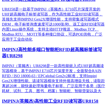
UR8358是一款基于IMPINJ（英频杰）E710芯片深度开发的
UHF超高频电子标签读写器，作为高性能工业RFID读写器，
其领先支持IMPINJ Gen2X增强性能，支持密集读写器模式
DRM，电子标签询查速度可达1000张/秒。该工业RFID读写器
内置Linux操作系统，支持主动HTTP推送、Modbus TCP、
Modbus RTU、MQTT等多种接口协议，可选POE供电，广泛
应用于工业自动化
IMPINJ高性能多端口智能柜RFID超高频标签读写
器UR8298
IMPINJ（英频杰）UR8298是一款高性能嵌入式UHF超高频读
写器模块，基于IMPINJ E710芯片深度开发，全面契合RAIN
RFID / ISO 18000-63 / EPCglobal Gen2v2标准，支持Impinj
Gen2X增强性能。该读写器模块支持外接高增益天线，读取距
离超20米，能快速处理海量电子标签。广泛应用于各类（医疗
耗材、试剂、工具、图书、档案）智能柜、智能货架以及大
IMPINJ(英频杰)高性能工业RFID读写器UR8158