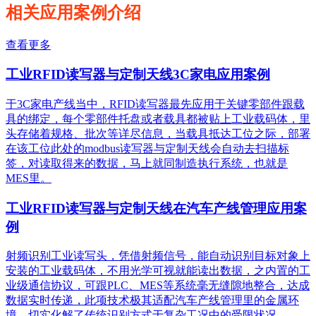
相关应用案例介绍
查看更多
工业RFID读写器与定制天线3C家电应用案例
于3C家电产线当中，RFID读写器最先应用于关键零部件跟载
具的绑定，每个零部件托盘或者载具都被贴上工业载码体，里
头存储着规格、批次等详尽信息，当载具抵达工位之际，部署
在该工位此处的modbus读写器与定制天线会自动去扫描标
签，对读取得来的数据，马上就同制造执行系统，也就是
MES里。
工业RFID读写器与定制天线在汽车产线管理应用案
例
射频识别工业读写头，凭借射频信号，能自动识别目标对象上
安装的工业载码体，不用光学可视就能读出数据，之内置的工
业级通信协议，可跟PLC、MES等系统毫无缝隙地整合，达成
数据实时传递，此项技术极其适配汽车产线管理里的金属环
境，切实化解了传统识别方式于复杂工况中的受限状况。