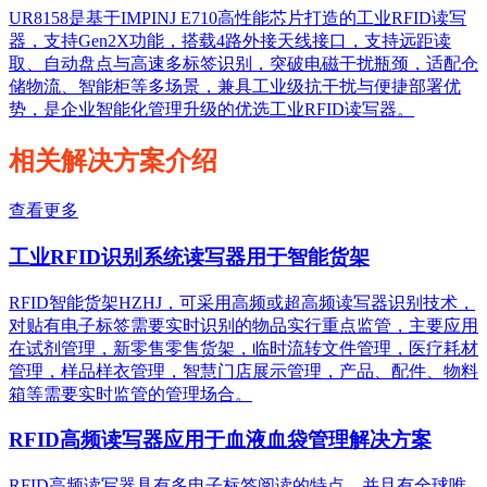
UR8158是基于IMPINJ E710高性能芯片打造的工业RFID读写
器，支持Gen2X功能，搭载4路外接天线接口，支持远距读
取、自动盘点与高速多标签识别，突破电磁干扰瓶颈，适配仓
储物流、智能柜等多场景，兼具工业级抗干扰与便捷部署优
势，是企业智能化管理升级的优选工业RFID读写器。
相关解决方案介绍
查看更多
工业RFID识别系统读写器用于智能货架
RFID智能货架HZHJ，可采用高频或超高频读写器识别技术，
对贴有电子标签需要实时识别的物品实行重点监管，主要应用
在试剂管理，新零售零售货架，临时流转文件管理，医疗耗材
管理，样品样衣管理，智慧门店展示管理，产品、配件、物料
箱等需要实时监管的管理场合。
RFID高频读写器应用于血液血袋管理解决方案
RFID高频读写器具有多电子标签阅读的特点，并且有全球唯