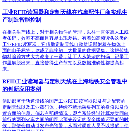
工业RFID读写器和定制天线在汽摩配件厂商实现生
产制造智能控制
在相关生产线上，对于相关物件的管理，以往一直依靠人工或
者条码，效率不高而且容易出现差错。有着如高频读头这类的
工业RFID读写器，它借助定制天线自动辨识那附着在物体上
面的电子标签，达成了非接触、大批量的数据采集。这把传统
物料追踪方式大力改变了一番，让工人从繁杂的扫码、记录工
作里解脱出来，直接使得生产节拍以及数据准确性都提高起
来。
RFID工业读写器与定制天线在上海地铁安全管理中
的创新应用案例
借助部署于轨道沿线的国产工业RFID读写器以及与之配套的
定制天线以及工业载码体，持续不断地采集列车的身份以及位
置方面的信息。倘若有那般情况，即当系统经过计算发觉同向
前行的两列火车之间的间距比预先设定的安全阈值还要低的时
候，那便会自动引发声光预警，从而对调度人员予以提醒，使