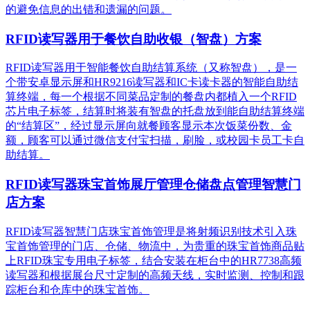
的避免信息的出错和遗漏的问题。
RFID读写器用于餐饮自助收银（智盘）方案
RFID读写器用于智能餐饮自助结算系统（又称智盘），是一
个带安卓显示屏和HR9216读写器和IC卡读卡器的智能自助结
算终端，每一个根据不同菜品定制的餐盘内都植入一个RFID
芯片电子标签，结算时将装有智盘的托盘放到能自助结算终端
的“结算区”，经过显示屏向就餐顾客显示本次饭菜份数、金
额，顾客可以通过微信支付宝扫描，刷脸，或校园卡员工卡自
助结算。
RFID读写器珠宝首饰展厅管理仓储盘点管理智慧门
店方案
RFID读写器智慧门店珠宝首饰管理是将射频识别技术引入珠
宝首饰管理的门店、仓储、物流中，为贵重的珠宝首饰商品贴
上RFID珠宝专用电子标签，结合安装在柜台中的HR7738高频
读写器和根据展台尺寸定制的高频天线，实时监测、控制和跟
踪柜台和仓库中的珠宝首饰。