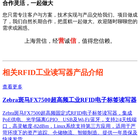
合作灵活，一起做大
您只需专注客户与方案，技术实现与产品交给我们。项目做成
了，我们自然长期合作，把蛋糕一起做大。欢迎随时聊聊您的
需求或困惑。
营
信
上海营信，经
诚
，值得您信赖。
相关RFID工业读写器产品介绍
查看更多
Zebra斑马FX7500超高频工业RFID电子标签读写器
Zebra斑马FX7500超高频固定式RFID电子标签读写器，集成
PoE供电、光学隔离GPIO、USB及Wi-Fi/蓝牙，支持2/4天线端
口，高灵敏度-82dBm，Linux系统支持第三方应用，适用于严
苛环境下的资产追踪、仓储物流、智能制造。提供一年质保及
快速发货。