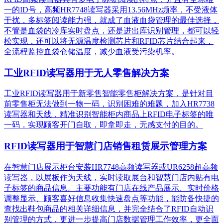
一的ID号，高频HR7748读写器采用13.56MHz频率，不受液体
干扰，多标签阅读能力强，就成了血液血袋管理的最佳选择，
不管是血袋的冷库实时盘点，还是进出库识别管理，都可以轻
松实现，还可以将无源温度检测芯片和RFID芯片结合起来，
全流程监控血袋仓储温度，减少血液受污染机率。
工业RFID读写器用于无人零售解决方案
工业RFID读写器用于新零售智能零售柜解决方案，是针对目
前零售柜无法做到一物一码，识别困难的难题，加入HR7738
读写器和天线，精准识别​智能柜内商品上RFID电子标签的唯
一码，实现顾客开门自取，即拿即走，无感支付的目的。
RFID读写器用于智慧门店销售租赁展示管理方案
在智慧门店展示柜台安装HR7748高频读写器或UR6258超高频
读写器，以展板作为天线，实时读取展台和智慧门店内贴有电
子标签的商品信息。主要功能有门店在线产品展示、实时价格
调整显示、顾客喜好信息收集快速盘点等功能，能防备快捷的
查找出鞋包商品的相关详细信息，并完全结合了RFID自动识
别管理的方式，更进一步提高门店数据管理工作效率，更全面