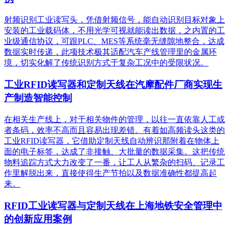
射频识别工业读写头，凭借射频信号，能自动识别目标对象上
安装的工业载码体，不用光学可视就能读出数据，之内置的工
业级通信协议，可跟PLC、MES等系统毫无缝隙地整合，达成
数据实时传递，此项技术极其适配汽车产线管理里的金属环
境，切实化解了传统识别方式于复杂工况中的受限状况。
工业RFID读写器和定制天线在汽摩配件厂商实现生
产制造智能控制
在相关生产线上，对于相关物件的管理，以往一直依靠人工或
者条码，效率不高而且容易出现差错。有着如高频读头这类的
工业RFID读写器，它借助定制天线自动辨识那附着在物体上
面的电子标签，达成了非接触、大批量的数据采集。这把传统
物料追踪方式大力改变了一番，让工人从繁杂的扫码、记录工
作里解脱出来，直接使得生产节拍以及数据准确性都提高起
来。
RFID工业读写器与定制天线在上海地铁安全管理中
的创新应用案例