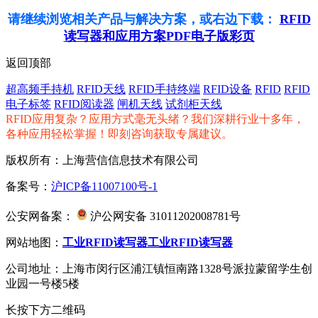
请继续浏览相关产品与解决方案，或右边下载：
RFID
读写器和应用方案PDF电子版彩页
返回顶部
超高频手持机
RFID天线
RFID手持终端
RFID设备
RFID
RFID
电子标签
RFID阅读器
闸机天线
试剂柜天线
RFID应用复杂？应用方式毫无头绪？我们深耕行业十多年，
各种应用轻松掌握！即刻咨询获取专属建议。
版权所有：上海营信信息技术有限公司
备案号：
沪ICP备11007100号-1
公安网备案：
沪公网安备 31011202008781号
网站地图：
工业RFID读写器
工业RFID读写器
公司地址：上海市闵行区浦江镇恒南路1328号派拉蒙留学生创
业园一号楼5楼
长按下方二维码