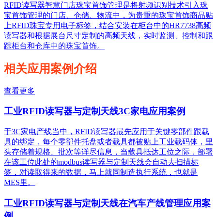
RFID读写器智慧门店珠宝首饰管理是将射频识别技术引入珠
宝首饰管理的门店、仓储、物流中，为贵重的珠宝首饰商品贴
上RFID珠宝专用电子标签，结合安装在柜台中的HR7738高频
读写器和根据展台尺寸定制的高频天线，实时监测、控制和跟
踪柜台和仓库中的珠宝首饰。
相关应用案例介绍
查看更多
工业RFID读写器与定制天线3C家电应用案例
于3C家电产线当中，RFID读写器最先应用于关键零部件跟载
具的绑定，每个零部件托盘或者载具都被贴上工业载码体，里
头存储着规格、批次等详尽信息，当载具抵达工位之际，部署
在该工位此处的modbus读写器与定制天线会自动去扫描标
签，对读取得来的数据，马上就同制造执行系统，也就是
MES里。
工业RFID读写器与定制天线在汽车产线管理应用案
例