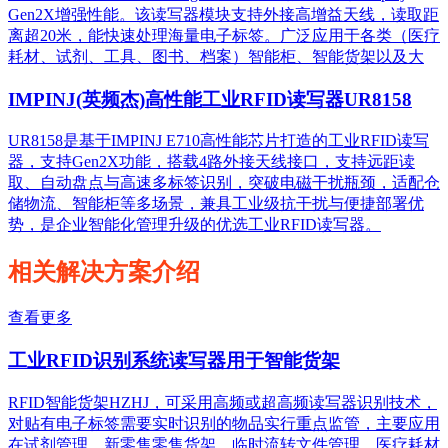
Gen2X增强性能。该读写器模块支持外接高增益天线，读取距
离超20米，能快速处理海量电子标签。广泛应用于各类（医疗
耗材、试剂、工具、图书、档案）智能柜、智能货架以及大
IMPINJ(英频杰)高性能工业RFID读写器UR8158
UR8158是基于IMPINJ E710高性能芯片打造的工业RFID读写
器，支持Gen2X功能，搭载4路外接天线接口，支持远距读
取、自动盘点与高速多标签识别，突破电磁干扰瓶颈，适配仓
储物流、智能柜等多场景，兼具工业级抗干扰与便捷部署优
势，是企业智能化管理升级的优选工业RFID读写器。
相关解决方案介绍
查看更多
工业RFID识别系统读写器用于智能货架
RFID智能货架HZHJ，可采用高频或超高频读写器识别技术，
对贴有电子标签需要实时识别的物品实行重点监管，主要应用
在试剂管理，新零售零售货架，临时流转文件管理，医疗耗材