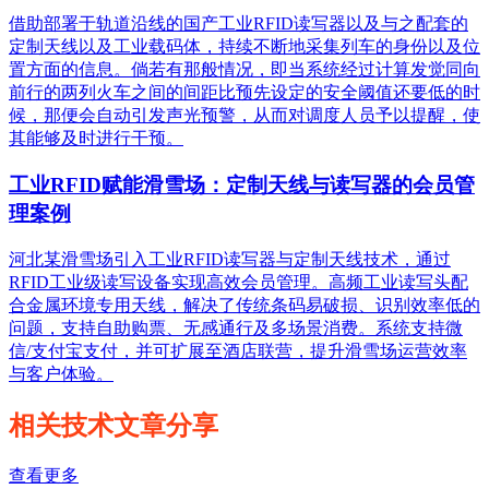
借助部署于轨道沿线的国产工业RFID读写器以及与之配套的
定制天线以及工业载码体，持续不断地采集列车的身份以及位
置方面的信息。倘若有那般情况，即当系统经过计算发觉同向
前行的两列火车之间的间距比预先设定的安全阈值还要低的时
候，那便会自动引发声光预警，从而对调度人员予以提醒，使
其能够及时进行干预。
工业RFID赋能滑雪场：定制天线与读写器的会员管
理案例
河北某滑雪场引入工业RFID读写器与定制天线技术，通过
RFID工业级读写设备实现高效会员管理。高频工业读写头配
合金属环境专用天线，解决了传统条码易破损、识别效率低的
问题，支持自助购票、无感通行及多场景消费。系统支持微
信/支付宝支付，并可扩展至酒店联营，提升滑雪场运营效率
与客户体验。
相关技术文章分享
查看更多