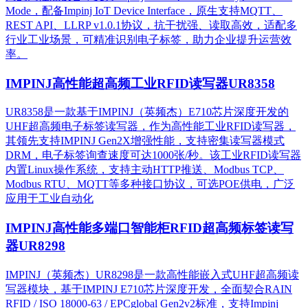
Mode，配备Impinj IoT Device Interface，原生支持MQTT、
REST API、LLRP v1.0.1协议，抗干扰强、读取高效，适配多
行业工业场景，可精准识别电子标签，助力企业提升运营效
率。
IMPINJ高性能超高频工业RFID读写器UR8358
UR8358是一款基于IMPINJ（英频杰）E710芯片深度开发的
UHF超高频电子标签读写器，作为高性能工业RFID读写器，
其领先支持IMPINJ Gen2X增强性能，支持密集读写器模式
DRM，电子标签询查速度可达1000张/秒。该工业RFID读写器
内置Linux操作系统，支持主动HTTP推送、Modbus TCP、
Modbus RTU、MQTT等多种接口协议，可选POE供电，广泛
应用于工业自动化
IMPINJ高性能多端口智能柜RFID超高频标签读写
器UR8298
IMPINJ（英频杰）UR8298是一款高性能嵌入式UHF超高频读
写器模块，基于IMPINJ E710芯片深度开发，全面契合RAIN
RFID / ISO 18000-63 / EPCglobal Gen2v2标准，支持Impinj