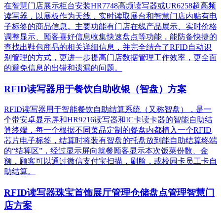
在智慧门店展示柜台安装HR7748高频读写器或UR6258超高频
读写器，以展板作为天线，实时读取展台和智慧门店内贴有电
子标签的商品信息。主要功能有门店在线产品展示、实时价格
调整显示、顾客喜好信息收集快速盘点等功能，能防备快捷的
查找出鞋包商品的相关详细信息，并完全结合了RFID自动识
别管理的方式，更进一步提高门店数据管理工作效率，更全面
的避免信息的出错和遗漏的问题。
RFID读写器用于餐饮自助收银（智盘）方案
RFID读写器用于智能餐饮自助结算系统（又称智盘），是一
个带安卓显示屏和HR9216读写器和IC卡读卡器的智能自助结
算终端，每一个根据不同菜品定制的餐盘内都植入一个RFID
芯片电子标签，结算时将装有智盘的托盘放到能自助结算终端
的“结算区”，经过显示屏向就餐顾客显示本次饭菜份数、金
额，顾客可以通过微信支付宝扫描，刷脸，或校园卡员工卡自
助结算。
RFID读写器珠宝首饰展厅管理仓储盘点管理智慧门
店方案