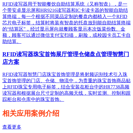
RFID读写器用于智能餐饮自助结算系统（又称智盘），是一
个带安卓显示屏和HR9216读写器和IC卡读卡器的智能自助结
算终端，每一个根据不同菜品定制的餐盘内都植入一个RFID
芯片电子标签，结算时将装有智盘的托盘放到能自助结算终端
的“结算区”，经过显示屏向就餐顾客显示本次饭菜份数、金
额，顾客可以通过微信支付宝扫描，刷脸，或校园卡员工卡自
助结算。
RFID读写器珠宝首饰展厅管理仓储盘点管理智慧门
店方案
RFID读写器智慧门店珠宝首饰管理是将射频识别技术引入珠
宝首饰管理的门店、仓储、物流中，为贵重的珠宝首饰商品贴
上RFID珠宝专用电子标签，结合安装在柜台中的HR7738高频
读写器和根据展台尺寸定制的高频天线，实时监测、控制和跟
踪柜台和仓库中的珠宝首饰。
相关应用案例介绍
查看更多