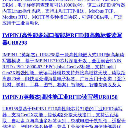
DRM，电子标签询查速度可达1000张/秒。该工业RFID读写器
内置Linux操作系统，支持主动HTTP推送、Modbus TCP、
Modbus RTU、MQTT等多种接口协议，可选POE供电，广泛
应用于工业自动化
IMPINJ高性能多端口智能柜RFID超高频标签读写
器UR8298
IMPINJ（英频杰）UR8298是一款高性能嵌入式UHF超高频读
写器模块，基于IMPINJ E710芯片深度开发，全面契合RAIN
RFID / ISO 18000-63 / EPCglobal Gen2v2标准，支持Impinj
Gen2X增强性能。该读写器模块支持外接高增益天线，读取距
离超20米，能快速处理海量电子标签。广泛应用于各类（医疗
耗材、试剂、工具、图书、档案）智能柜、智能货架以及大
IMPINJ(英频杰)高性能工业RFID读写器UR8158
UR8158是基于IMPINJ E710高性能芯片打造的工业RFID读写
器，支持Gen2X功能，搭载4路外接天线接口，支持远距读
取、自动盘点与高速多标签识别，突破电磁干扰瓶颈，适配仓
储物流、智能柜等多场景，兼具工业级抗干扰与便捷部署优