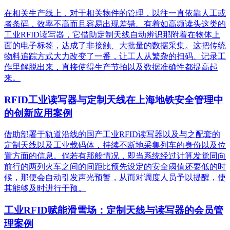
在相关生产线上，对于相关物件的管理，以往一直依靠人工或
者条码，效率不高而且容易出现差错。有着如高频读头这类的
工业RFID读写器，它借助定制天线自动辨识那附着在物体上
面的电子标签，达成了非接触、大批量的数据采集。这把传统
物料追踪方式大力改变了一番，让工人从繁杂的扫码、记录工
作里解脱出来，直接使得生产节拍以及数据准确性都提高起
来。
RFID工业读写器与定制天线在上海地铁安全管理中
的创新应用案例
借助部署于轨道沿线的国产工业RFID读写器以及与之配套的
定制天线以及工业载码体，持续不断地采集列车的身份以及位
置方面的信息。倘若有那般情况，即当系统经过计算发觉同向
前行的两列火车之间的间距比预先设定的安全阈值还要低的时
候，那便会自动引发声光预警，从而对调度人员予以提醒，使
其能够及时进行干预。
工业RFID赋能滑雪场：定制天线与读写器的会员管
理案例