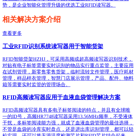
势，是企业智能化管理升级的优选工业RFID读写器。
相关解决方案介绍
查看更多
工业RFID识别系统读写器用于智能货架
RFID智能货架HZHJ，可采用高频或超高频读写器识别技术，
对贴有电子标签需要实时识别的物品实行重点监管，主要应用
在试剂管理，新零售零售货架，临时流转文件管理，医疗耗材
管理，样品样衣管理，智慧门店展示管理，产品、配件、物料
箱等需要实时监管的管理场合。
RFID高频读写器应用于血液血袋管理解决方案
RFID高频读写器具有多电子标签阅读的特点，并且有全球唯
一的ID号，高频HR7748读写器采用13.56MHz频率，不受液体
干扰，多标签阅读能力强，就成了血液血袋管理的最佳选择，
不管是血袋的冷库实时盘点，还是进出库识别管理，都可以轻
松实现，还可以将无源温度检测芯片和RFID芯片结合起来，