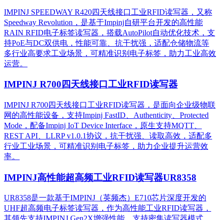
IMPINJ SPEEDWAY R420四天线接口工业RFID读写器，又称
Speedway Revolution，是基于Impinj自研平台开发的高性能
RAIN RFID电子标签读写器，搭载AutoPilot自动优化技术，支
持PoE与DC双供电，性能可靠、抗干扰强，适配仓储物流等
多行业高要求工业场景，可精准识别电子标签，助力工业高效
运营。​
IMPINJ R700四天线接口工业RFID读写器
IMPINJ R700四天线接口工业RFID读写器，是面向企业级物联
网的高性能设备，支持Impinj FastID、Authenticity、Protected
Mode，配备Impinj IoT Device Interface，原生支持MQTT、
REST API、LLRP v1.0.1协议，抗干扰强、读取高效，适配多
行业工业场景，可精准识别电子标签，助力企业提升运营效
率。
IMPINJ高性能超高频工业RFID读写器UR8358
UR8358是一款基于IMPINJ（英频杰）E710芯片深度开发的
UHF超高频电子标签读写器，作为高性能工业RFID读写器，
其领先支持IMPINJ Gen2X增强性能，支持密集读写器模式