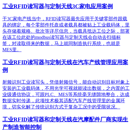
工业RFID读写器与定制天线3C家电应用案例
于3C家电产线当中，RFID读写器最先应用于关键零部件跟载
具的绑定，每个零部件托盘或者载具都被贴上工业载码体，里
头存储着规格、批次等详尽信息，当载具抵达工位之际，部署
在该工位此处的modbus读写器与定制天线会自动去扫描标
签，对读取得来的数据，马上就同制造执行系统，也就是
MES里。
工业RFID读写器与定制天线在汽车产线管理应用案
例
射频识别工业读写头，凭借射频信号，能自动识别目标对象上
安装的工业载码体，不用光学可视就能读出数据，之内置的工
业级通信协议，可跟PLC、MES等系统毫无缝隙地整合，达成
数据实时传递，此项技术极其适配汽车产线管理里的金属环
境，切实化解了传统识别方式于复杂工况中的受限状况。
工业RFID读写器和定制天线在汽摩配件厂商实现生
产制造智能控制