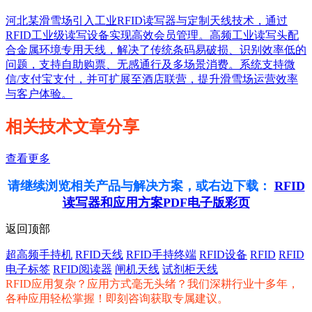
河北某滑雪场引入工业RFID读写器与定制天线技术，通过
RFID工业级读写设备实现高效会员管理。高频工业读写头配
合金属环境专用天线，解决了传统条码易破损、识别效率低的
问题，支持自助购票、无感通行及多场景消费。系统支持微
信/支付宝支付，并可扩展至酒店联营，提升滑雪场运营效率
与客户体验。
相关技术文章分享
查看更多
请继续浏览相关产品与解决方案，或右边下载：
RFID
读写器和应用方案PDF电子版彩页
返回顶部
超高频手持机
RFID天线
RFID手持终端
RFID设备
RFID
RFID
电子标签
RFID阅读器
闸机天线
试剂柜天线
RFID应用复杂？应用方式毫无头绪？我们深耕行业十多年，
各种应用轻松掌握！即刻咨询获取专属建议。