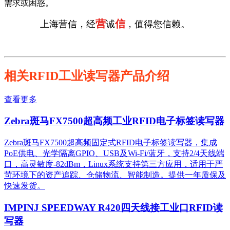
需求或困惑。
营
信
上海营信，经
诚
，值得您信赖。
相关RFID工业读写器产品介绍
查看更多
Zebra斑马FX7500超高频工业RFID电子标签读写器
Zebra斑马FX7500超高频固定式RFID电子标签读写器，集成
PoE供电、光学隔离GPIO、USB及Wi-Fi/蓝牙，支持2/4天线端
口，高灵敏度-82dBm，Linux系统支持第三方应用，适用于严
苛环境下的资产追踪、仓储物流、智能制造。提供一年质保及
快速发货。
IMPINJ SPEEDWAY R420四天线接工业口RFID读
写器