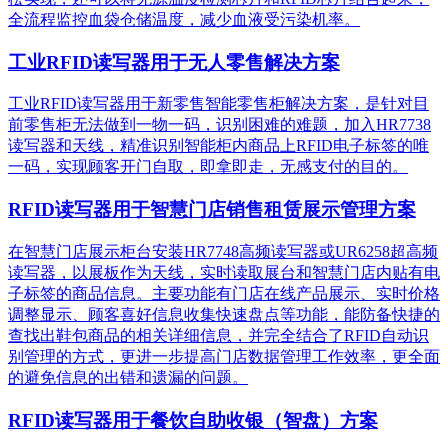
全流程监控血袋仓储温度，减少血液受污染机率。
工业RFID读写器用于无人零售解决方案
工业RFID读写器用于新零售智能零售柜解决方案，是针对目
前零售柜无法做到一物一码，识别困难的难题，加入HR7738
读写器和天线，精准识别​智能柜内商品上RFID电子标签的唯
一码，实现顾客开门自取，即拿即走，无感支付的目的。
RFID读写器用于智慧门店销售租赁展示管理方案
在智慧门店展示柜台安装HR7748高频读写器或UR6258超高频
读写器，以展板作为天线，实时读取展台和智慧门店内贴有电
子标签的商品信息。主要功能有门店在线产品展示、实时价格
调整显示、顾客喜好信息收集快速盘点等功能，能防备快捷的
查找出鞋包商品的相关详细信息，并完全结合了RFID自动识
别管理的方式，更进一步提高门店数据管理工作效率，更全面
的避免信息的出错和遗漏的问题。
RFID读写器用于餐饮自助收银（智盘）方案