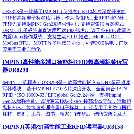
UR8358是一款基于IMPINJ（英频杰）E710芯片深度开发的
UHF超高频电子标签读写器，作为高性能工业RFID读写器，
其领先支持IMPINJ Gen2X增强性能，支持密集读写器模式
DRM，电子标签询查速度可达1000张/秒。该工业RFID读写器
内置Linux操作系统，支持主动HTTP推送、Modbus TCP、
Modbus RTU、MQTT等多种接口协议，可选POE供电，广泛
应用于工业自动化
IMPINJ高性能多端口智能柜RFID超高频标签读写
器UR8298
IMPINJ（英频杰）UR8298是一款高性能嵌入式UHF超高频读
写器模块，基于IMPINJ E710芯片深度开发，全面契合RAIN
RFID / ISO 18000-63 / EPCglobal Gen2v2标准，支持Impinj
Gen2X增强性能。该读写器模块支持外接高增益天线，读取距
离超20米，能快速处理海量电子标签。广泛应用于各类（医疗
耗材、试剂、工具、图书、档案）智能柜、智能货架以及大
IMPINJ(英频杰)高性能工业RFID读写器UR8158