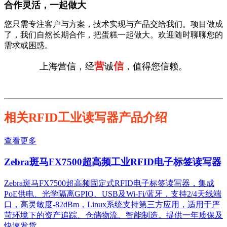
合作灵活，一起做大
您只需专注客户与方案，技术实现与产品交给我们。项目做成
了，我们自然长期合作，把蛋糕一起做大。欢迎随时聊聊您的
需求或困惑。
营
信
上海营信，经
诚
，值得您信赖。
相关RFID工业读写器产品介绍
查看更多
Zebra斑马FX7500超高频工业RFID电子标签读写器
Zebra斑马FX7500超高频固定式RFID电子标签读写器，集成
PoE供电、光学隔离GPIO、USB及Wi-Fi/蓝牙，支持2/4天线端
口，高灵敏度-82dBm，Linux系统支持第三方应用，适用于严
苛环境下的资产追踪、仓储物流、智能制造。提供一年质保及
快速发货。