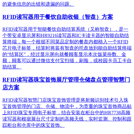
的避免信息的出错和遗漏的问题。
RFID读写器用于餐饮自助收银（智盘）方案
RFID读写器用于智能餐饮自助结算系统（又称智盘），是一
个带安卓显示屏和HR9216读写器和IC卡读卡器的智能自助结
算终端，每一个根据不同菜品定制的餐盘内都植入一个RFID
芯片电子标签，结算时将装有智盘的托盘放到能自助结算终端
的“结算区”，经过显示屏向就餐顾客显示本次饭菜份数、金
额，顾客可以通过微信支付宝扫描，刷脸，或校园卡员工卡自
助结算。
RFID读写器珠宝首饰展厅管理仓储盘点管理智慧门
店方案
RFID读写器智慧门店珠宝首饰管理是将射频识别技术引入珠
宝首饰管理的门店、仓储、物流中，为贵重的珠宝首饰商品贴
上RFID珠宝专用电子标签，结合安装在柜台中的HR7738高频
读写器和根据展台尺寸定制的高频天线，实时监测、控制和跟
踪柜台和仓库中的珠宝首饰。