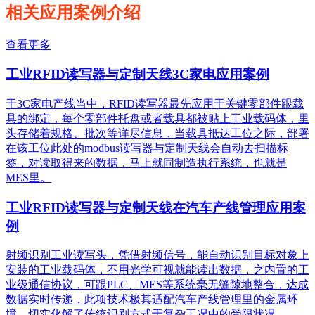
相关应用案例介绍
查看更多
工业RFID读写器与定制天线3C家电应用案例
于3C家电产线当中，RFID读写器最先应用于关键零部件跟载
具的绑定，每个零部件托盘或者载具都被贴上工业载码体，里
头存储着规格、批次等详尽信息，当载具抵达工位之际，部署
在该工位此处的modbus读写器与定制天线会自动去扫描标
签，对读取得来的数据，马上就同制造执行系统，也就是
MES里。
工业RFID读写器与定制天线在汽车产线管理应用案
例
射频识别工业读写头，凭借射频信号，能自动识别目标对象上
安装的工业载码体，不用光学可视就能读出数据，之内置的工
业级通信协议，可跟PLC、MES等系统毫无缝隙地整合，达成
数据实时传递，此项技术极其适配汽车产线管理里的金属环
境，切实化解了传统识别方式于复杂工况中的受限状况。