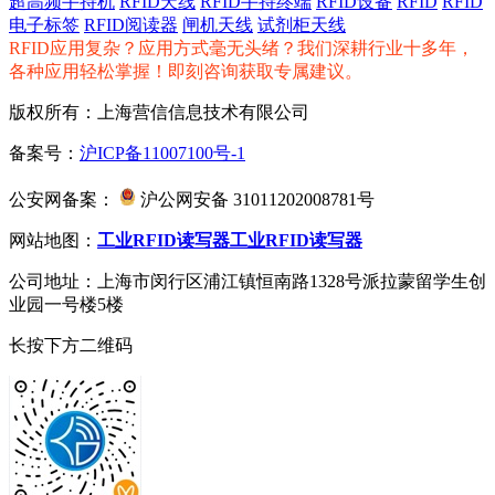
超高频手持机
RFID天线
RFID手持终端
RFID设备
RFID
RFID
电子标签
RFID阅读器
闸机天线
试剂柜天线
RFID应用复杂？应用方式毫无头绪？我们深耕行业十多年，
各种应用轻松掌握！即刻咨询获取专属建议。
版权所有：上海营信信息技术有限公司
备案号：
沪ICP备11007100号-1
公安网备案：
沪公网安备 31011202008781号
网站地图：
工业RFID读写器
工业RFID读写器
公司地址：上海市闵行区浦江镇恒南路1328号派拉蒙留学生创
业园一号楼5楼
长按下方二维码