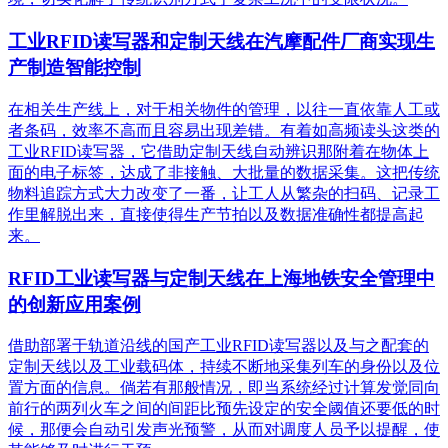
工业RFID读写器和定制天线在汽摩配件厂商实现生
产制造智能控制
在相关生产线上，对于相关物件的管理，以往一直依靠人工或
者条码，效率不高而且容易出现差错。有着如高频读头这类的
工业RFID读写器，它借助定制天线自动辨识那附着在物体上
面的电子标签，达成了非接触、大批量的数据采集。这把传统
物料追踪方式大力改变了一番，让工人从繁杂的扫码、记录工
作里解脱出来，直接使得生产节拍以及数据准确性都提高起
来。
RFID工业读写器与定制天线在上海地铁安全管理中
的创新应用案例
借助部署于轨道沿线的国产工业RFID读写器以及与之配套的
定制天线以及工业载码体，持续不断地采集列车的身份以及位
置方面的信息。倘若有那般情况，即当系统经过计算发觉同向
前行的两列火车之间的间距比预先设定的安全阈值还要低的时
候，那便会自动引发声光预警，从而对调度人员予以提醒，使