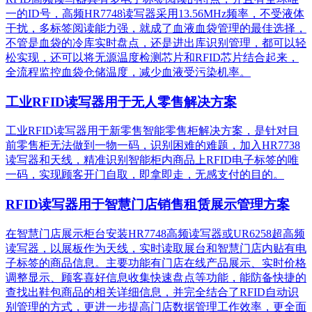
一的ID号，高频HR7748读写器采用13.56MHz频率，不受液体
干扰，多标签阅读能力强，就成了血液血袋管理的最佳选择，
不管是血袋的冷库实时盘点，还是进出库识别管理，都可以轻
松实现，还可以将无源温度检测芯片和RFID芯片结合起来，
全流程监控血袋仓储温度，减少血液受污染机率。
工业RFID读写器用于无人零售解决方案
工业RFID读写器用于新零售智能零售柜解决方案，是针对目
前零售柜无法做到一物一码，识别困难的难题，加入HR7738
读写器和天线，精准识别​智能柜内商品上RFID电子标签的唯
一码，实现顾客开门自取，即拿即走，无感支付的目的。
RFID读写器用于智慧门店销售租赁展示管理方案
在智慧门店展示柜台安装HR7748高频读写器或UR6258超高频
读写器，以展板作为天线，实时读取展台和智慧门店内贴有电
子标签的商品信息。主要功能有门店在线产品展示、实时价格
调整显示、顾客喜好信息收集快速盘点等功能，能防备快捷的
查找出鞋包商品的相关详细信息，并完全结合了RFID自动识
别管理的方式，更进一步提高门店数据管理工作效率，更全面