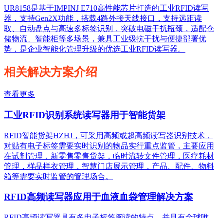
UR8158是基于IMPINJ E710高性能芯片打造的工业RFID读写
器，支持Gen2X功能，搭载4路外接天线接口，支持远距读
取、自动盘点与高速多标签识别，突破电磁干扰瓶颈，适配仓
储物流、智能柜等多场景，兼具工业级抗干扰与便捷部署优
势，是企业智能化管理升级的优选工业RFID读写器。
相关解决方案介绍
查看更多
工业RFID识别系统读写器用于智能货架
RFID智能货架HZHJ，可采用高频或超高频读写器识别技术，
对贴有电子标签需要实时识别的物品实行重点监管，主要应用
在试剂管理，新零售零售货架，临时流转文件管理，医疗耗材
管理，样品样衣管理，智慧门店展示管理，产品、配件、物料
箱等需要实时监管的管理场合。
RFID高频读写器应用于血液血袋管理解决方案
RFID高频读写器具有多电子标签阅读的特点，并且有全球唯