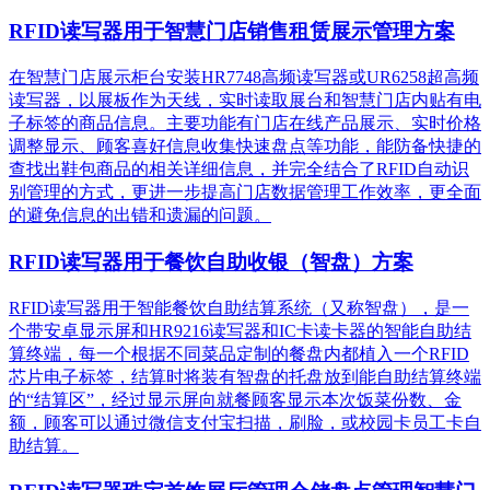
RFID读写器用于智慧门店销售租赁展示管理方案
在智慧门店展示柜台安装HR7748高频读写器或UR6258超高频
读写器，以展板作为天线，实时读取展台和智慧门店内贴有电
子标签的商品信息。主要功能有门店在线产品展示、实时价格
调整显示、顾客喜好信息收集快速盘点等功能，能防备快捷的
查找出鞋包商品的相关详细信息，并完全结合了RFID自动识
别管理的方式，更进一步提高门店数据管理工作效率，更全面
的避免信息的出错和遗漏的问题。
RFID读写器用于餐饮自助收银（智盘）方案
RFID读写器用于智能餐饮自助结算系统（又称智盘），是一
个带安卓显示屏和HR9216读写器和IC卡读卡器的智能自助结
算终端，每一个根据不同菜品定制的餐盘内都植入一个RFID
芯片电子标签，结算时将装有智盘的托盘放到能自助结算终端
的“结算区”，经过显示屏向就餐顾客显示本次饭菜份数、金
额，顾客可以通过微信支付宝扫描，刷脸，或校园卡员工卡自
助结算。