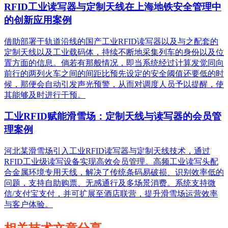
RFID工业读写器与定制天线在上海地铁安全管理中
的创新应用案例
借助部署于轨道沿线的国产工业RFID读写器以及与之配套的
定制天线以及工业载码体，持续不断地采集列车的身份以及位
置方面的信息。倘若有那般情况，即当系统经过计算发觉同向
前行的两列火车之间的间距比预先设定的安全阈值还要低的时
候，那便会自动引发声光预警，从而对调度人员予以提醒，使
其能够及时进行干预。
工业RFID赋能滑雪场：定制天线与读写器的会员管
理案例
河北某滑雪场引入工业RFID读写器与定制天线技术，通过
RFID工业级读写设备实现高效会员管理。高频工业读写头配
合金属环境专用天线，解决了传统条码易破损、识别效率低的
问题，支持自助购票、无感通行及多场景消费。系统支持微
信/支付宝支付，并可扩展至酒店联营，提升滑雪场运营效率
与客户体验。