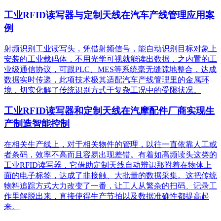
工业RFID读写器与定制天线在汽车产线管理应用案
例
射频识别工业读写头，凭借射频信号，能自动识别目标对象上
安装的工业载码体，不用光学可视就能读出数据，之内置的工
业级通信协议，可跟PLC、MES等系统毫无缝隙地整合，达成
数据实时传递，此项技术极其适配汽车产线管理里的金属环
境，切实化解了传统识别方式于复杂工况中的受限状况。
工业RFID读写器和定制天线在汽摩配件厂商实现生
产制造智能控制
在相关生产线上，对于相关物件的管理，以往一直依靠人工或
者条码，效率不高而且容易出现差错。有着如高频读头这类的
工业RFID读写器，它借助定制天线自动辨识那附着在物体上
面的电子标签，达成了非接触、大批量的数据采集。这把传统
物料追踪方式大力改变了一番，让工人从繁杂的扫码、记录工
作里解脱出来，直接使得生产节拍以及数据准确性都提高起
来。