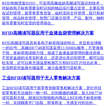
RFID智能货架HZHJ，可采用高频或超高频读写器识别技术，
对贴有电子标签需要实时识别的物品实行重点监管，主要应用
在试剂管理，新零售零售货架，临时流转文件管理，医疗耗材
管理，样品样衣管理，智慧门店展示管理，产品、配件、物料
箱等需要实时监管的管理场合。
RFID高频读写器应用于血液血袋管理解决方案
RFID高频读写器具有多电子标签阅读的特点，并且有全球唯
一的ID号，高频HR7748读写器采用13.56MHz频率，不受液体
干扰，多标签阅读能力强，就成了血液血袋管理的最佳选择，
不管是血袋的冷库实时盘点，还是进出库识别管理，都可以轻
松实现，还可以将无源温度检测芯片和RFID芯片结合起来，
全流程监控血袋仓储温度，减少血液受污染机率。
工业RFID读写器用于无人零售解决方案
工业RFID读写器用于新零售智能零售柜解决方案，是针对目
前零售柜无法做到一物一码，识别困难的难题，加入HR7738
读写器和天线，精准识别​智能柜内商品上RFID电子标签的唯
一码，实现顾客开门自取，即拿即走，无感支付的目的。