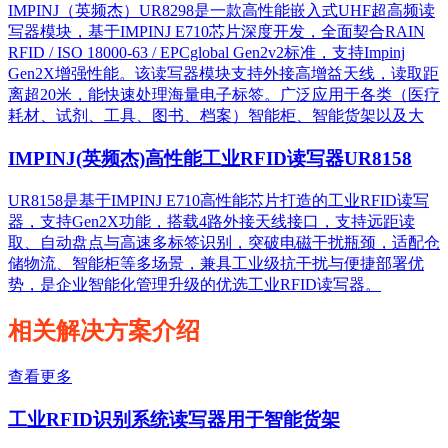
IMPINJ（英频杰）UR8298是一款高性能嵌入式UHF超高频读
写器模块，基于IMPINJ E710芯片深度开发，全面契合RAIN
RFID / ISO 18000-63 / EPCglobal Gen2v2标准，支持Impinj
Gen2X增强性能。该读写器模块支持外接高增益天线，读取距
离超20米，能快速处理海量电子标签。广泛应用于各类（医疗
耗材、试剂、工具、图书、档案）智能柜、智能货架以及大
IMPINJ(英频杰)高性能工业RFID读写器UR8158
UR8158是基于IMPINJ E710高性能芯片打造的工业RFID读写
器，支持Gen2X功能，搭载4路外接天线接口，支持远距读
取、自动盘点与高速多标签识别，突破电磁干扰瓶颈，适配仓
储物流、智能柜等多场景，兼具工业级抗干扰与便捷部署优
势，是企业智能化管理升级的优选工业RFID读写器。
相关解决方案介绍
查看更多
工业RFID识别系统读写器用于智能货架