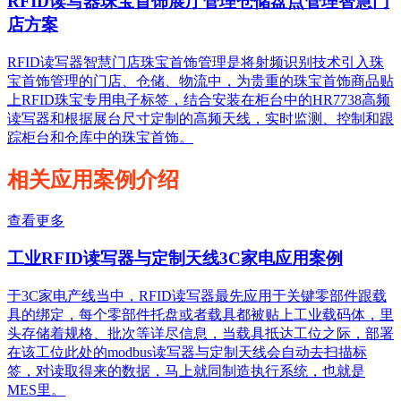
RFID读写器珠宝首饰展厅管理仓储盘点管理智慧门
店方案
RFID读写器智慧门店珠宝首饰管理是将射频识别技术引入珠
宝首饰管理的门店、仓储、物流中，为贵重的珠宝首饰商品贴
上RFID珠宝专用电子标签，结合安装在柜台中的HR7738高频
读写器和根据展台尺寸定制的高频天线，实时监测、控制和跟
踪柜台和仓库中的珠宝首饰。
相关应用案例介绍
查看更多
工业RFID读写器与定制天线3C家电应用案例
于3C家电产线当中，RFID读写器最先应用于关键零部件跟载
具的绑定，每个零部件托盘或者载具都被贴上工业载码体，里
头存储着规格、批次等详尽信息，当载具抵达工位之际，部署
在该工位此处的modbus读写器与定制天线会自动去扫描标
签，对读取得来的数据，马上就同制造执行系统，也就是
MES里。