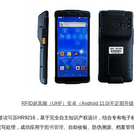
RFID超高频（UHF）安卓（Android 11.0(不定期升
签
读写器
HR9216，基于完全自主知识产权设计，结合专有电
读写处理，成功应用于
图书管理
、自助收银、防伪溯源、档案管