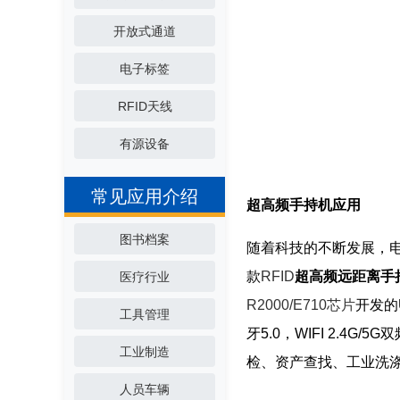
开放式通道
电子标签
RFID天线
有源设备
常见应用介绍
超高频手持机应用
图书档案
随着科技的不断发展，电
款
RFID
超高频远距离手
医疗行业
R2000/E710芯片
开发的
工具管理
牙5.0，WIFI 2.4
工业制造
检、资产查找、工业洗
人员车辆