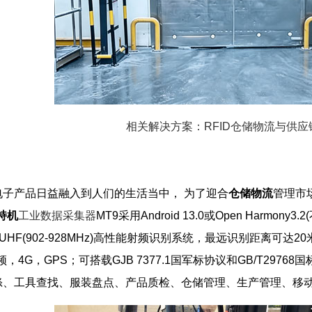
相关解决方案：RFID仓储物流与供应
子产品日益融入到人们的生活当中， 为了迎合
仓储物流
管理市
持机
工业数据采集器
MT9采用Android 13.0或Open Harmon
UHF(902-928MHz)高性能射频识别系统，最远识别距离可达20米
G/5G双频，4G，GPS；可搭载GJB 7377.1国军标协议和GB/T
涤、工具查找、服装盘点、产品质检、仓储管理、生产管理、移动