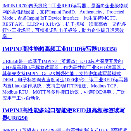
IMPINJ R700四天线接口工业RFID读写器，是面向企业级物联
网的高性能设备，支持Impinj FastID、Authenticity、Protected
Mode，配备Impinj IoT Device Interface，原生支持MQTT、
REST API、LLRP v1.0.1协议，抗干扰强、读取高效，适配多
行业工业场景，可精准识别电子标签，助力企业提升运营效
率。
IMPINJ高性能超高频工业RFID读写器UR8358
UR8358是一款基于IMPINJ（英频杰）E710芯片深度开发的
UHF超高频电子标签读写器，作为高性能工业RFID读写器，
其领先支持IMPINJ Gen2X增强性能，支持密集读写器模式
DRM，电子标签询查速度可达1000张/秒。该工业RFID读写器
内置Linux操作系统，支持主动HTTP推送、Modbus TCP、
Modbus RTU、MQTT等多种接口协议，可选POE供电，广泛
应用于工业自动化
IMPINJ高性能多端口智能柜RFID超高频标签读写
器UR8298
IMPINJ（英频杰）UR8298是一款高性能嵌入式UHF超高频读