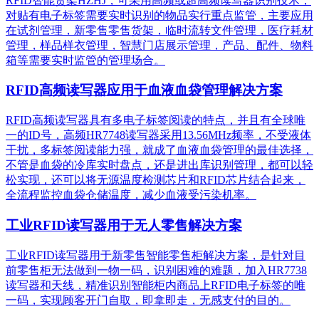
RFID智能货架HZHJ，可采用高频或超高频读写器识别技术，
对贴有电子标签需要实时识别的物品实行重点监管，主要应用
在试剂管理，新零售零售货架，临时流转文件管理，医疗耗材
管理，样品样衣管理，智慧门店展示管理，产品、配件、物料
箱等需要实时监管的管理场合。
RFID高频读写器应用于血液血袋管理解决方案
RFID高频读写器具有多电子标签阅读的特点，并且有全球唯
一的ID号，高频HR7748读写器采用13.56MHz频率，不受液体
干扰，多标签阅读能力强，就成了血液血袋管理的最佳选择，
不管是血袋的冷库实时盘点，还是进出库识别管理，都可以轻
松实现，还可以将无源温度检测芯片和RFID芯片结合起来，
全流程监控血袋仓储温度，减少血液受污染机率。
工业RFID读写器用于无人零售解决方案
工业RFID读写器用于新零售智能零售柜解决方案，是针对目
前零售柜无法做到一物一码，识别困难的难题，加入HR7738
读写器和天线，精准识别​智能柜内商品上RFID电子标签的唯
一码，实现顾客开门自取，即拿即走，无感支付的目的。