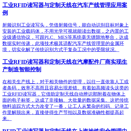
工业RFID读写器与定制天线在汽车产线管理应用案
例
射频识别工业读写头，凭借射频信号，能自动识别目标对象上
安装的工业载码体，不用光学可视就能读出数据，之内置的工
业级通信协议，可跟PLC、MES等系统毫无缝隙地整合，达成
数据实时传递，此项技术极其适配汽车产线管理里的金属环
境，切实化解了传统识别方式于复杂工况中的受限状况。
工业RFID读写器和定制天线在汽摩配件厂商实现生
产制造智能控制
在相关生产线上，对于相关物件的管理，以往一直依靠人工或
者条码，效率不高而且容易出现差错。有着如高频读头这类的
工业RFID读写器，它借助定制天线自动辨识那附着在物体上
面的电子标签，达成了非接触、大批量的数据采集。这把传统
物料追踪方式大力改变了一番，让工人从繁杂的扫码、记录工
作里解脱出来，直接使得生产节拍以及数据准确性都提高起
来。