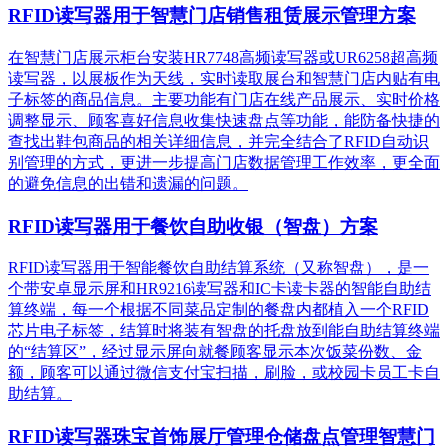
RFID读写器用于智慧门店销售租赁展示管理方案
在智慧门店展示柜台安装HR7748高频读写器或UR6258超高频
读写器，以展板作为天线，实时读取展台和智慧门店内贴有电
子标签的商品信息。主要功能有门店在线产品展示、实时价格
调整显示、顾客喜好信息收集快速盘点等功能，能防备快捷的
查找出鞋包商品的相关详细信息，并完全结合了RFID自动识
别管理的方式，更进一步提高门店数据管理工作效率，更全面
的避免信息的出错和遗漏的问题。
RFID读写器用于餐饮自助收银（智盘）方案
RFID读写器用于智能餐饮自助结算系统（又称智盘），是一
个带安卓显示屏和HR9216读写器和IC卡读卡器的智能自助结
算终端，每一个根据不同菜品定制的餐盘内都植入一个RFID
芯片电子标签，结算时将装有智盘的托盘放到能自助结算终端
的“结算区”，经过显示屏向就餐顾客显示本次饭菜份数、金
额，顾客可以通过微信支付宝扫描，刷脸，或校园卡员工卡自
助结算。
RFID读写器珠宝首饰展厅管理仓储盘点管理智慧门