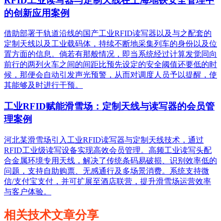
RFID工业读写器与定制天线在上海地铁安全管理中
的创新应用案例
借助部署于轨道沿线的国产工业RFID读写器以及与之配套的
定制天线以及工业载码体，持续不断地采集列车的身份以及位
置方面的信息。倘若有那般情况，即当系统经过计算发觉同向
前行的两列火车之间的间距比预先设定的安全阈值还要低的时
候，那便会自动引发声光预警，从而对调度人员予以提醒，使
其能够及时进行干预。
工业RFID赋能滑雪场：定制天线与读写器的会员管
理案例
河北某滑雪场引入工业RFID读写器与定制天线技术，通过
RFID工业级读写设备实现高效会员管理。高频工业读写头配
合金属环境专用天线，解决了传统条码易破损、识别效率低的
问题，支持自助购票、无感通行及多场景消费。系统支持微
信/支付宝支付，并可扩展至酒店联营，提升滑雪场运营效率
与客户体验。
相关技术文章分享