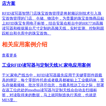
店方案
RFID读写器智慧门店珠宝首饰管理是将射频识别技术引入珠
宝首饰管理的门店、仓储、物流中，为贵重的珠宝首饰商品贴
上RFID珠宝专用电子标签，结合安装在柜台中的HR7738高频
读写器和根据展台尺寸定制的高频天线，实时监测、控制和跟
踪柜台和仓库中的珠宝首饰。
相关应用案例介绍
查看更多
工业RFID读写器与定制天线3C家电应用案例
于3C家电产线当中，RFID读写器最先应用于关键零部件跟载
具的绑定，每个零部件托盘或者载具都被贴上工业载码体，里
头存储着规格、批次等详尽信息，当载具抵达工位之际，部署
在该工位此处的modbus读写器与定制天线会自动去扫描标
签，对读取得来的数据，马上就同制造执行系统，也就是
MES里。