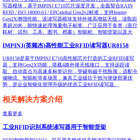
写器模块，基于IMPINJ E710芯片深度开发，全面契合RAIN
RFID / ISO 18000-63 / EPCglobal Gen2v2标准，支持Impinj
Gen2X增强性能。该读写器模块支持外接高增益天线，读取距
离超20米，能快速处理海量电子标签。广泛应用于各类（医疗
耗材、试剂、工具、图书、档案）智能柜、智能货架以及大
IMPINJ(英频杰)高性能工业RFID读写器UR8158
UR8158是基于IMPINJ E710高性能芯片打造的工业RFID读写
器，支持Gen2X功能，搭载4路外接天线接口，支持远距读
取、自动盘点与高速多标签识别，突破电磁干扰瓶颈，适配仓
储物流、智能柜等多场景，兼具工业级抗干扰与便捷部署优
势，是企业智能化管理升级的优选工业RFID读写器。
相关解决方案介绍
查看更多
工业RFID识别系统读写器用于智能货架