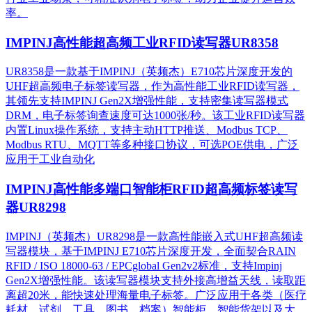
率。
IMPINJ高性能超高频工业RFID读写器UR8358
UR8358是一款基于IMPINJ（英频杰）E710芯片深度开发的
UHF超高频电子标签读写器，作为高性能工业RFID读写器，
其领先支持IMPINJ Gen2X增强性能，支持密集读写器模式
DRM，电子标签询查速度可达1000张/秒。该工业RFID读写器
内置Linux操作系统，支持主动HTTP推送、Modbus TCP、
Modbus RTU、MQTT等多种接口协议，可选POE供电，广泛
应用于工业自动化
IMPINJ高性能多端口智能柜RFID超高频标签读写
器UR8298
IMPINJ（英频杰）UR8298是一款高性能嵌入式UHF超高频读
写器模块，基于IMPINJ E710芯片深度开发，全面契合RAIN
RFID / ISO 18000-63 / EPCglobal Gen2v2标准，支持Impinj
Gen2X增强性能。该读写器模块支持外接高增益天线，读取距
离超20米，能快速处理海量电子标签。广泛应用于各类（医疗
耗材、试剂、工具、图书、档案）智能柜、智能货架以及大