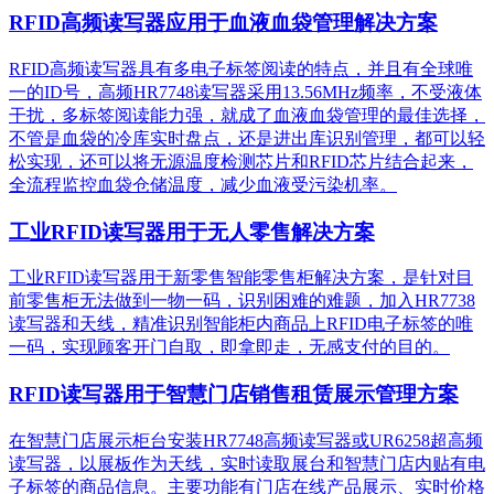
RFID高频读写器应用于血液血袋管理解决方案
RFID高频读写器具有多电子标签阅读的特点，并且有全球唯
一的ID号，高频HR7748读写器采用13.56MHz频率，不受液体
干扰，多标签阅读能力强，就成了血液血袋管理的最佳选择，
不管是血袋的冷库实时盘点，还是进出库识别管理，都可以轻
松实现，还可以将无源温度检测芯片和RFID芯片结合起来，
全流程监控血袋仓储温度，减少血液受污染机率。
工业RFID读写器用于无人零售解决方案
工业RFID读写器用于新零售智能零售柜解决方案，是针对目
前零售柜无法做到一物一码，识别困难的难题，加入HR7738
读写器和天线，精准识别​智能柜内商品上RFID电子标签的唯
一码，实现顾客开门自取，即拿即走，无感支付的目的。
RFID读写器用于智慧门店销售租赁展示管理方案
在智慧门店展示柜台安装HR7748高频读写器或UR6258超高频
读写器，以展板作为天线，实时读取展台和智慧门店内贴有电
子标签的商品信息。主要功能有门店在线产品展示、实时价格