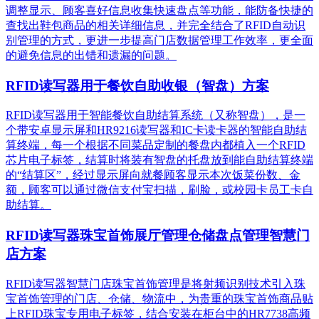
调整显示、顾客喜好信息收集快速盘点等功能，能防备快捷的
查找出鞋包商品的相关详细信息，并完全结合了RFID自动识
别管理的方式，更进一步提高门店数据管理工作效率，更全面
的避免信息的出错和遗漏的问题。
RFID读写器用于餐饮自助收银（智盘）方案
RFID读写器用于智能餐饮自助结算系统（又称智盘），是一
个带安卓显示屏和HR9216读写器和IC卡读卡器的智能自助结
算终端，每一个根据不同菜品定制的餐盘内都植入一个RFID
芯片电子标签，结算时将装有智盘的托盘放到能自助结算终端
的“结算区”，经过显示屏向就餐顾客显示本次饭菜份数、金
额，顾客可以通过微信支付宝扫描，刷脸，或校园卡员工卡自
助结算。
RFID读写器珠宝首饰展厅管理仓储盘点管理智慧门
店方案
RFID读写器智慧门店珠宝首饰管理是将射频识别技术引入珠
宝首饰管理的门店、仓储、物流中，为贵重的珠宝首饰商品贴
上RFID珠宝专用电子标签，结合安装在柜台中的HR7738高频