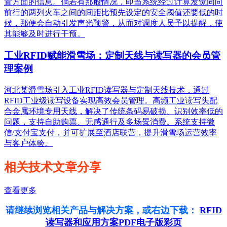
置方面的信息。倘若有那般情况，即当系统经过计算发觉同向
前行的两列火车之间的间距比预先设定的安全阈值还要低的时
候，那便会自动引发声光预警，从而对调度人员予以提醒，使
其能够及时进行干预。
工业RFID赋能滑雪场：定制天线与读写器的会员管
理案例
河北某滑雪场引入工业RFID读写器与定制天线技术，通过
RFID工业级读写设备实现高效会员管理。高频工业读写头配
合金属环境专用天线，解决了传统条码易破损、识别效率低的
问题，支持自助购票、无感通行及多场景消费。系统支持微
信/支付宝支付，并可扩展至酒店联营，提升滑雪场运营效率
与客户体验。
相关技术文章分享
查看更多
请继续浏览相关产品与解决方案，或右边下载：
RFID
读写器和应用方案PDF电子版彩页