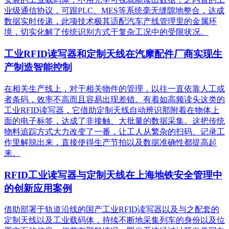
业级通信协议，可跟PLC、MES等系统毫无缝隙地整合，达成
数据实时传递，此项技术极其适配汽车产线管理里的金属环
境，切实化解了传统识别方式于复杂工况中的受限状况。
工业RFID读写器和定制天线在汽摩配件厂商实现生
产制造智能控制
在相关生产线上，对于相关物件的管理，以往一直依靠人工或
者条码，效率不高而且容易出现差错。有着如高频读头这类的
工业RFID读写器，它借助定制天线自动辨识那附着在物体上
面的电子标签，达成了非接触、大批量的数据采集。这把传统
物料追踪方式大力改变了一番，让工人从繁杂的扫码、记录工
作里解脱出来，直接使得生产节拍以及数据准确性都提高起
来。
RFID工业读写器与定制天线在上海地铁安全管理中
的创新应用案例
借助部署于轨道沿线的国产工业RFID读写器以及与之配套的
定制天线以及工业载码体，持续不断地采集列车的身份以及位