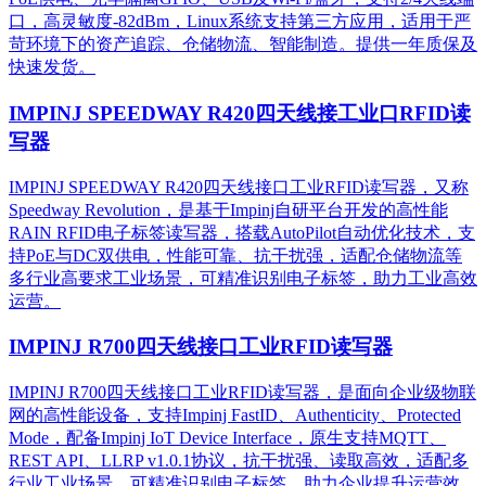
口，高灵敏度-82dBm，Linux系统支持第三方应用，适用于严
苛环境下的资产追踪、仓储物流、智能制造。提供一年质保及
快速发货。
IMPINJ SPEEDWAY R420四天线接工业口RFID读
写器
IMPINJ SPEEDWAY R420四天线接口工业RFID读写器，又称
Speedway Revolution，是基于Impinj自研平台开发的高性能
RAIN RFID电子标签读写器，搭载AutoPilot自动优化技术，支
持PoE与DC双供电，性能可靠、抗干扰强，适配仓储物流等
多行业高要求工业场景，可精准识别电子标签，助力工业高效
运营。​
IMPINJ R700四天线接口工业RFID读写器
IMPINJ R700四天线接口工业RFID读写器，是面向企业级物联
网的高性能设备，支持Impinj FastID、Authenticity、Protected
Mode，配备Impinj IoT Device Interface，原生支持MQTT、
REST API、LLRP v1.0.1协议，抗干扰强、读取高效，适配多
行业工业场景，可精准识别电子标签，助力企业提升运营效