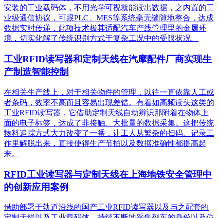
安装的工业载码体，不用光学可视就能读出数据，之内置的工
业级通信协议，可跟PLC、MES等系统毫无缝隙地整合，达成
数据实时传递，此项技术极其适配汽车产线管理里的金属环
境，切实化解了传统识别方式于复杂工况中的受限状况。
工业RFID读写器和定制天线在汽摩配件厂商实现生
产制造智能控制
在相关生产线上，对于相关物件的管理，以往一直依靠人工或
者条码，效率不高而且容易出现差错。有着如高频读头这类的
工业RFID读写器，它借助定制天线自动辨识那附着在物体上
面的电子标签，达成了非接触、大批量的数据采集。这把传统
物料追踪方式大力改变了一番，让工人从繁杂的扫码、记录工
作里解脱出来，直接使得生产节拍以及数据准确性都提高起
来。
RFID工业读写器与定制天线在上海地铁安全管理中
的创新应用案例
借助部署于轨道沿线的国产工业RFID读写器以及与之配套的
定制天线以及工业载码体，持续不断地采集列车的身份以及位