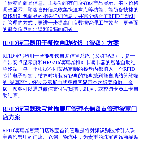
子标签的商品信息。主要功能有门店在线产品展示、实时价格
调整显示、顾客喜好信息收集快速盘点等功能，能防备快捷的
查找出鞋包商品的相关详细信息，并完全结合了RFID自动识
别管理的方式，更进一步提高门店数据管理工作效率，更全面
的避免信息的出错和遗漏的问题。
RFID读写器用于餐饮自助收银（智盘）方案
RFID读写器用于智能餐饮自助结算系统（又称智盘），是一
个带安卓显示屏和HR9216读写器和IC卡读卡器的智能自助结
算终端，每一个根据不同菜品定制的餐盘内都植入一个RFID
芯片电子标签，结算时将装有智盘的托盘放到能自助结算终端
的“结算区”，经过显示屏向就餐顾客显示本次饭菜份数、金
额，顾客可以通过微信支付宝扫描，刷脸，或校园卡员工卡自
助结算。
RFID读写器珠宝首饰展厅管理仓储盘点管理智慧门
店方案
RFID读写器智慧门店珠宝首饰管理是将射频识别技术引入珠
宝首饰管理的门店、仓储、物流中，为贵重的珠宝首饰商品贴