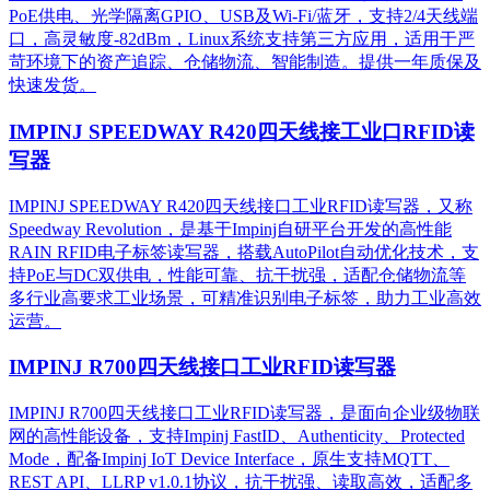
PoE供电、光学隔离GPIO、USB及Wi-Fi/蓝牙，支持2/4天线端
口，高灵敏度-82dBm，Linux系统支持第三方应用，适用于严
苛环境下的资产追踪、仓储物流、智能制造。提供一年质保及
快速发货。
IMPINJ SPEEDWAY R420四天线接工业口RFID读
写器
IMPINJ SPEEDWAY R420四天线接口工业RFID读写器，又称
Speedway Revolution，是基于Impinj自研平台开发的高性能
RAIN RFID电子标签读写器，搭载AutoPilot自动优化技术，支
持PoE与DC双供电，性能可靠、抗干扰强，适配仓储物流等
多行业高要求工业场景，可精准识别电子标签，助力工业高效
运营。​
IMPINJ R700四天线接口工业RFID读写器
IMPINJ R700四天线接口工业RFID读写器，是面向企业级物联
网的高性能设备，支持Impinj FastID、Authenticity、Protected
Mode，配备Impinj IoT Device Interface，原生支持MQTT、
REST API、LLRP v1.0.1协议，抗干扰强、读取高效，适配多