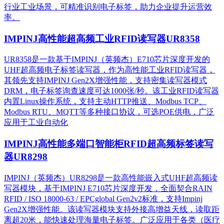
行业工业场景，可精准识别电子标签，助力企业提升运营效
率。
IMPINJ高性能超高频工业RFID读写器UR8358
UR8358是一款基于IMPINJ（英频杰）E710芯片深度开发的
UHF超高频电子标签读写器，作为高性能工业RFID读写器，
其领先支持IMPINJ Gen2X增强性能，支持密集读写器模式
DRM，电子标签询查速度可达1000张/秒。该工业RFID读写器
内置Linux操作系统，支持主动HTTP推送、Modbus TCP、
Modbus RTU、MQTT等多种接口协议，可选POE供电，广泛
应用于工业自动化
IMPINJ高性能多端口智能柜RFID超高频标签读写
器UR8298
IMPINJ（英频杰）UR8298是一款高性能嵌入式UHF超高频读
写器模块，基于IMPINJ E710芯片深度开发，全面契合RAIN
RFID / ISO 18000-63 / EPCglobal Gen2v2标准，支持Impinj
Gen2X增强性能。该读写器模块支持外接高增益天线，读取距
离超20米，能快速处理海量电子标签。广泛应用于各类（医疗