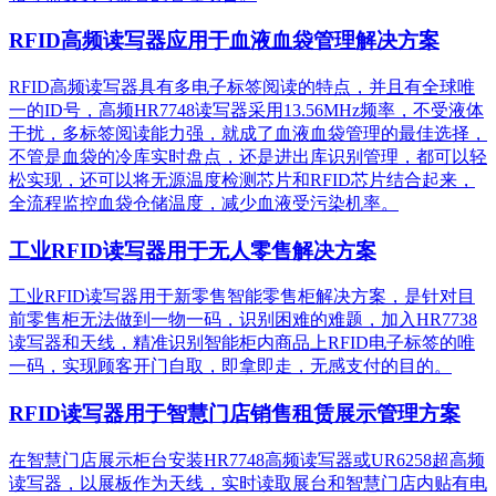
RFID高频读写器应用于血液血袋管理解决方案
RFID高频读写器具有多电子标签阅读的特点，并且有全球唯
一的ID号，高频HR7748读写器采用13.56MHz频率，不受液体
干扰，多标签阅读能力强，就成了血液血袋管理的最佳选择，
不管是血袋的冷库实时盘点，还是进出库识别管理，都可以轻
松实现，还可以将无源温度检测芯片和RFID芯片结合起来，
全流程监控血袋仓储温度，减少血液受污染机率。
工业RFID读写器用于无人零售解决方案
工业RFID读写器用于新零售智能零售柜解决方案，是针对目
前零售柜无法做到一物一码，识别困难的难题，加入HR7738
读写器和天线，精准识别​智能柜内商品上RFID电子标签的唯
一码，实现顾客开门自取，即拿即走，无感支付的目的。
RFID读写器用于智慧门店销售租赁展示管理方案
在智慧门店展示柜台安装HR7748高频读写器或UR6258超高频
读写器，以展板作为天线，实时读取展台和智慧门店内贴有电