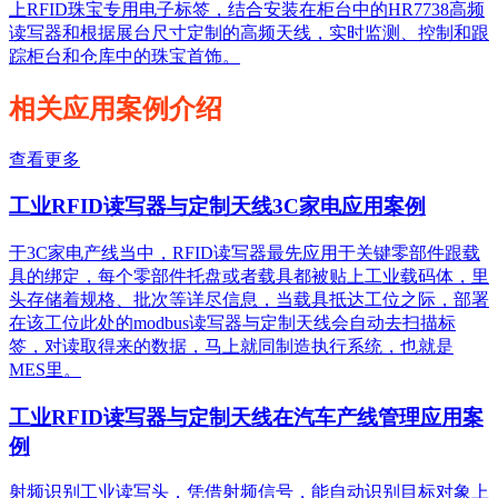
上RFID珠宝专用电子标签，结合安装在柜台中的HR7738高频
读写器和根据展台尺寸定制的高频天线，实时监测、控制和跟
踪柜台和仓库中的珠宝首饰。
相关应用案例介绍
查看更多
工业RFID读写器与定制天线3C家电应用案例
于3C家电产线当中，RFID读写器最先应用于关键零部件跟载
具的绑定，每个零部件托盘或者载具都被贴上工业载码体，里
头存储着规格、批次等详尽信息，当载具抵达工位之际，部署
在该工位此处的modbus读写器与定制天线会自动去扫描标
签，对读取得来的数据，马上就同制造执行系统，也就是
MES里。
工业RFID读写器与定制天线在汽车产线管理应用案
例
射频识别工业读写头，凭借射频信号，能自动识别目标对象上