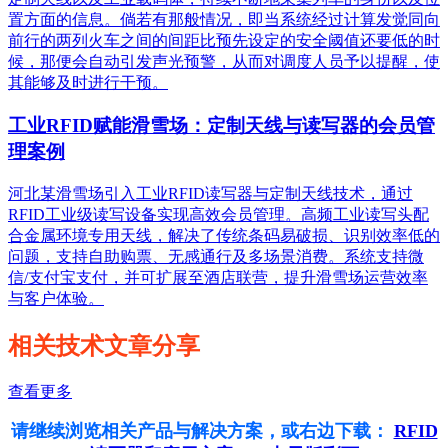
置方面的信息。倘若有那般情况，即当系统经过计算发觉同向
前行的两列火车之间的间距比预先设定的安全阈值还要低的时
候，那便会自动引发声光预警，从而对调度人员予以提醒，使
其能够及时进行干预。
工业RFID赋能滑雪场：定制天线与读写器的会员管
理案例
河北某滑雪场引入工业RFID读写器与定制天线技术，通过
RFID工业级读写设备实现高效会员管理。高频工业读写头配
合金属环境专用天线，解决了传统条码易破损、识别效率低的
问题，支持自助购票、无感通行及多场景消费。系统支持微
信/支付宝支付，并可扩展至酒店联营，提升滑雪场运营效率
与客户体验。
相关技术文章分享
查看更多
请继续浏览相关产品与解决方案，或右边下载：
RFID