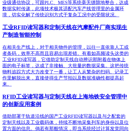
业级通信协议，可跟PLC、MES等系统毫无缝隙地整合，达成
数据实时传递，此项技术极其适配汽车产线管理里的金属环
境，切实化解了传统识别方式于复杂工况中的受限状况。
工业RFID读写器和定制天线在汽摩配件厂商实现生
产制造智能控制
在相关生产线上，对于相关物件的管理，以往一直依靠人工或
者条码，效率不高而且容易出现差错。有着如高频读头这类的
工业RFID读写器，它借助定制天线自动辨识那附着在物体上
面的电子标签，达成了非接触、大批量的数据采集。这把传统
物料追踪方式大力改变了一番，让工人从繁杂的扫码、记录工
作里解脱出来，直接使得生产节拍以及数据准确性都提高起
来。
RFID工业读写器与定制天线在上海地铁安全管理中
的创新应用案例
借助部署于轨道沿线的国产工业RFID读写器以及与之配套的
定制天线以及工业载码体，持续不断地采集列车的身份以及位
置方面的信息。倘若有那般情况，即当系统经过计算发觉同向