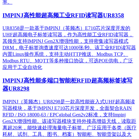
率。
IMPINJ高性能超高频工业RFID读写器UR8358
UR8358是一款基于IMPINJ（英频杰）E710芯片深度开发的
UHF超高频电子标签读写器，作为高性能工业RFID读写器，
其领先支持IMPINJ Gen2X增强性能，支持密集读写器模式
DRM，电子标签询查速度可达1000张/秒。该工业RFID读写器
内置Linux操作系统，支持主动HTTP推送、Modbus TCP、
Modbus RTU、MQTT等多种接口协议，可选POE供电，广泛
应用于工业自动化
IMPINJ高性能多端口智能柜RFID超高频标签读写
器UR8298
IMPINJ（英频杰）UR8298是一款高性能嵌入式UHF超高频读
写器模块，基于IMPINJ E710芯片深度开发，全面契合RAIN
RFID / ISO 18000-63 / EPCglobal Gen2v2标准，支持Impinj
Gen2X增强性能。该读写器模块支持外接高增益天线，读取距
离超20米，能快速处理海量电子标签。广泛应用于各类（医疗
耗材、试剂、工具、图书、档案）智能柜、智能货架以及大