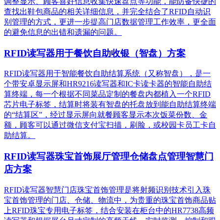
调整显示、顾客喜好信息收集快速盘点等功能，能防备快捷的
查找出鞋包商品的相关详细信息，并完全结合了RFID自动识
别管理的方式，更进一步提高门店数据管理工作效率，更全面
的避免信息的出错和遗漏的问题。
RFID读写器用于餐饮自助收银（智盘）方案
RFID读写器用于智能餐饮自助结算系统（又称智盘），是一
个带安卓显示屏和HR9216读写器和IC卡读卡器的智能自助结
算终端，每一个根据不同菜品定制的餐盘内都植入一个RFID
芯片电子标签，结算时将装有智盘的托盘放到能自助结算终端
的“结算区”，经过显示屏向就餐顾客显示本次饭菜份数、金
额，顾客可以通过微信支付宝扫描，刷脸，或校园卡员工卡自
助结算。
RFID读写器珠宝首饰展厅管理仓储盘点管理智慧门
店方案
RFID读写器智慧门店珠宝首饰管理是将射频识别技术引入珠
宝首饰管理的门店、仓储、物流中，为贵重的珠宝首饰商品贴
上RFID珠宝专用电子标签，结合安装在柜台中的HR7738高频