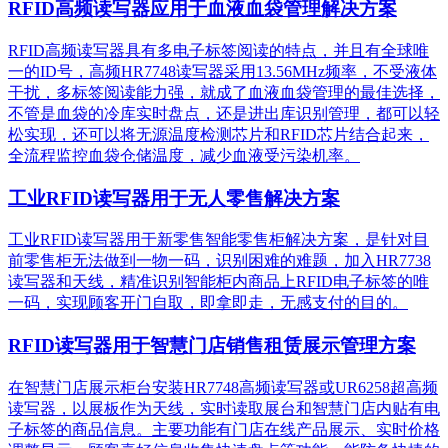
RFID高频读写器应用于血液血袋管理解决方案
RFID高频读写器具有多电子标签阅读的特点，并且有全球唯
一的ID号，高频HR7748读写器采用13.56MHz频率，不受液体
干扰，多标签阅读能力强，就成了血液血袋管理的最佳选择，
不管是血袋的冷库实时盘点，还是进出库识别管理，都可以轻
松实现，还可以将无源温度检测芯片和RFID芯片结合起来，
全流程监控血袋仓储温度，减少血液受污染机率。
工业RFID读写器用于无人零售解决方案
工业RFID读写器用于新零售智能零售柜解决方案，是针对目
前零售柜无法做到一物一码，识别困难的难题，加入HR7738
读写器和天线，精准识别​智能柜内商品上RFID电子标签的唯
一码，实现顾客开门自取，即拿即走，无感支付的目的。
RFID读写器用于智慧门店销售租赁展示管理方案
在智慧门店展示柜台安装HR7748高频读写器或UR6258超高频
读写器，以展板作为天线，实时读取展台和智慧门店内贴有电
子标签的商品信息。主要功能有门店在线产品展示、实时价格