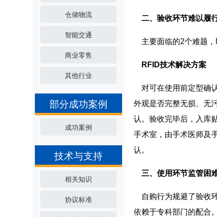
仓储物流
二、验收环节难以履
智能交通
主要面临的2个难题，
商业零售
RFID技术
解决方案
其他行业
对可在使用前定型确认
部分成功案例
外观是否完整无损、无
认。验收完毕后，入库
成功案例
手术室，由手术医师及
认。
技术与支持
三、使用环节监管困
相关知识
自购行为规避了验收环
协议标准
依赖于专科部门的配合