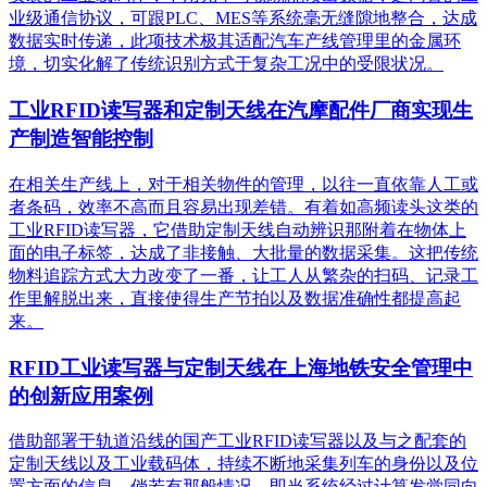
业级通信协议，可跟PLC、MES等系统毫无缝隙地整合，达成
数据实时传递，此项技术极其适配汽车产线管理里的金属环
境，切实化解了传统识别方式于复杂工况中的受限状况。
工业RFID读写器和定制天线在汽摩配件厂商实现生
产制造智能控制
在相关生产线上，对于相关物件的管理，以往一直依靠人工或
者条码，效率不高而且容易出现差错。有着如高频读头这类的
工业RFID读写器，它借助定制天线自动辨识那附着在物体上
面的电子标签，达成了非接触、大批量的数据采集。这把传统
物料追踪方式大力改变了一番，让工人从繁杂的扫码、记录工
作里解脱出来，直接使得生产节拍以及数据准确性都提高起
来。
RFID工业读写器与定制天线在上海地铁安全管理中
的创新应用案例
借助部署于轨道沿线的国产工业RFID读写器以及与之配套的
定制天线以及工业载码体，持续不断地采集列车的身份以及位
置方面的信息。倘若有那般情况，即当系统经过计算发觉同向