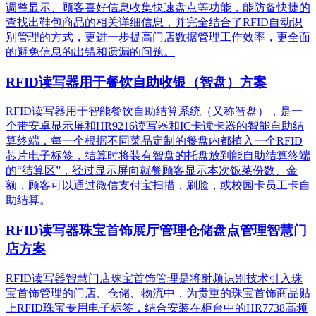
调整显示、顾客喜好信息收集快速盘点等功能，能防备快捷的
查找出鞋包商品的相关详细信息，并完全结合了RFID自动识
别管理的方式，更进一步提高门店数据管理工作效率，更全面
的避免信息的出错和遗漏的问题。
RFID读写器用于餐饮自助收银（智盘）方案
RFID读写器用于智能餐饮自助结算系统（又称智盘），是一
个带安卓显示屏和HR9216读写器和IC卡读卡器的智能自助结
算终端，每一个根据不同菜品定制的餐盘内都植入一个RFID
芯片电子标签，结算时将装有智盘的托盘放到能自助结算终端
的“结算区”，经过显示屏向就餐顾客显示本次饭菜份数、金
额，顾客可以通过微信支付宝扫描，刷脸，或校园卡员工卡自
助结算。
RFID读写器珠宝首饰展厅管理仓储盘点管理智慧门
店方案
RFID读写器智慧门店珠宝首饰管理是将射频识别技术引入珠
宝首饰管理的门店、仓储、物流中，为贵重的珠宝首饰商品贴
上RFID珠宝专用电子标签，结合安装在柜台中的HR7738高频