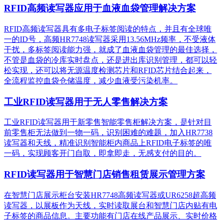
RFID高频读写器应用于血液血袋管理解决方案
RFID高频读写器具有多电子标签阅读的特点，并且有全球唯
一的ID号，高频HR7748读写器采用13.56MHz频率，不受液体
干扰，多标签阅读能力强，就成了血液血袋管理的最佳选择，
不管是血袋的冷库实时盘点，还是进出库识别管理，都可以轻
松实现，还可以将无源温度检测芯片和RFID芯片结合起来，
全流程监控血袋仓储温度，减少血液受污染机率。
工业RFID读写器用于无人零售解决方案
工业RFID读写器用于新零售智能零售柜解决方案，是针对目
前零售柜无法做到一物一码，识别困难的难题，加入HR7738
读写器和天线，精准识别​智能柜内商品上RFID电子标签的唯
一码，实现顾客开门自取，即拿即走，无感支付的目的。
RFID读写器用于智慧门店销售租赁展示管理方案
在智慧门店展示柜台安装HR7748高频读写器或UR6258超高频
读写器，以展板作为天线，实时读取展台和智慧门店内贴有电
子标签的商品信息。主要功能有门店在线产品展示、实时价格