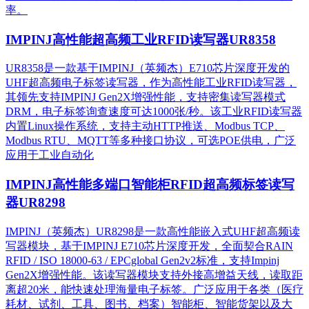
率。
IMPINJ高性能超高频工业RFID读写器UR8358
UR8358是一款基于IMPINJ（英频杰）E710芯片深度开发的
UHF超高频电子标签读写器，作为高性能工业RFID读写器，
其领先支持IMPINJ Gen2X增强性能，支持密集读写器模式
DRM，电子标签询查速度可达1000张/秒。该工业RFID读写器
内置Linux操作系统，支持主动HTTP推送、Modbus TCP、
Modbus RTU、MQTT等多种接口协议，可选POE供电，广泛
应用于工业自动化
IMPINJ高性能多端口智能柜RFID超高频标签读写
器UR8298
IMPINJ（英频杰）UR8298是一款高性能嵌入式UHF超高频读
写器模块，基于IMPINJ E710芯片深度开发，全面契合RAIN
RFID / ISO 18000-63 / EPCglobal Gen2v2标准，支持Impinj
Gen2X增强性能。该读写器模块支持外接高增益天线，读取距
离超20米，能快速处理海量电子标签。广泛应用于各类（医疗
耗材、试剂、工具、图书、档案）智能柜、智能货架以及大