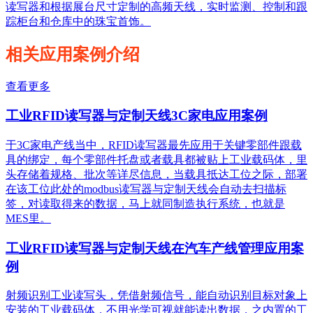
读写器和根据展台尺寸定制的高频天线，实时监测、控制和跟
踪柜台和仓库中的珠宝首饰。
相关应用案例介绍
查看更多
工业RFID读写器与定制天线3C家电应用案例
于3C家电产线当中，RFID读写器最先应用于关键零部件跟载
具的绑定，每个零部件托盘或者载具都被贴上工业载码体，里
头存储着规格、批次等详尽信息，当载具抵达工位之际，部署
在该工位此处的modbus读写器与定制天线会自动去扫描标
签，对读取得来的数据，马上就同制造执行系统，也就是
MES里。
工业RFID读写器与定制天线在汽车产线管理应用案
例
射频识别工业读写头，凭借射频信号，能自动识别目标对象上
安装的工业载码体，不用光学可视就能读出数据，之内置的工