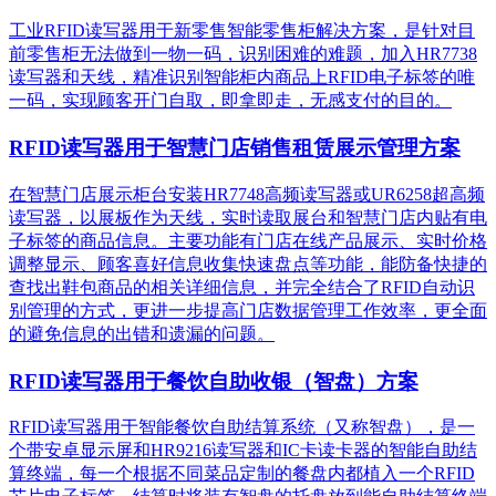
工业RFID读写器用于新零售智能零售柜解决方案，是针对目
前零售柜无法做到一物一码，识别困难的难题，加入HR7738
读写器和天线，精准识别​智能柜内商品上RFID电子标签的唯
一码，实现顾客开门自取，即拿即走，无感支付的目的。
RFID读写器用于智慧门店销售租赁展示管理方案
在智慧门店展示柜台安装HR7748高频读写器或UR6258超高频
读写器，以展板作为天线，实时读取展台和智慧门店内贴有电
子标签的商品信息。主要功能有门店在线产品展示、实时价格
调整显示、顾客喜好信息收集快速盘点等功能，能防备快捷的
查找出鞋包商品的相关详细信息，并完全结合了RFID自动识
别管理的方式，更进一步提高门店数据管理工作效率，更全面
的避免信息的出错和遗漏的问题。
RFID读写器用于餐饮自助收银（智盘）方案
RFID读写器用于智能餐饮自助结算系统（又称智盘），是一
个带安卓显示屏和HR9216读写器和IC卡读卡器的智能自助结
算终端，每一个根据不同菜品定制的餐盘内都植入一个RFID