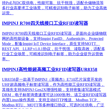
持PoE与DC双供电，性能可靠、抗干扰强，适配仓储物流等
多行业高要求工业场景，可精准识别电子标签，助力工业高效
运营。​
IMPINJ R700四天线接口工业RFID读写器
IMPINJ R700四天线接口工业RFID读写器，是面向企业级物联
网的高性能设备，支持Impinj FastID、Authenticity、Protected
Mode，配备Impinj IoT Device Interface，原生支持MQTT、
REST API、LLRP v1.0.1协议，抗干扰强、读取高效，适配多
行业工业场景，可精准识别电子标签，助力企业提升运营效
率。
IMPINJ高性能超高频工业RFID读写器UR8358
UR8358是一款基于IMPINJ（英频杰）E710芯片深度开发的
UHF超高频电子标签读写器，作为高性能工业RFID读写器，
其领先支持IMPINJ Gen2X增强性能，支持密集读写器模式
DRM，电子标签询查速度可达1000张/秒。该工业RFID读写器
内置Linux操作系统，支持主动HTTP推送、Modbus TCP、
Modbus RTU、MQTT等多种接口协议，可选POE供电，广泛