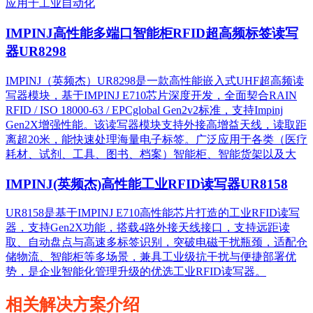
应用于工业自动化
IMPINJ高性能多端口智能柜RFID超高频标签读写
器UR8298
IMPINJ（英频杰）UR8298是一款高性能嵌入式UHF超高频读
写器模块，基于IMPINJ E710芯片深度开发，全面契合RAIN
RFID / ISO 18000-63 / EPCglobal Gen2v2标准，支持Impinj
Gen2X增强性能。该读写器模块支持外接高增益天线，读取距
离超20米，能快速处理海量电子标签。广泛应用于各类（医疗
耗材、试剂、工具、图书、档案）智能柜、智能货架以及大
IMPINJ(英频杰)高性能工业RFID读写器UR8158
UR8158是基于IMPINJ E710高性能芯片打造的工业RFID读写
器，支持Gen2X功能，搭载4路外接天线接口，支持远距读
取、自动盘点与高速多标签识别，突破电磁干扰瓶颈，适配仓
储物流、智能柜等多场景，兼具工业级抗干扰与便捷部署优
势，是企业智能化管理升级的优选工业RFID读写器。
相关解决方案介绍