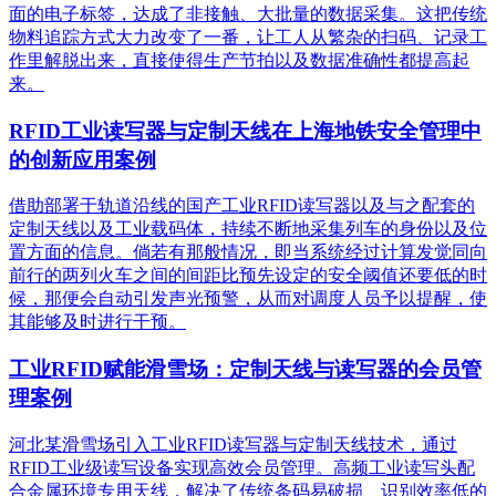
面的电子标签，达成了非接触、大批量的数据采集。这把传统
物料追踪方式大力改变了一番，让工人从繁杂的扫码、记录工
作里解脱出来，直接使得生产节拍以及数据准确性都提高起
来。
RFID工业读写器与定制天线在上海地铁安全管理中
的创新应用案例
借助部署于轨道沿线的国产工业RFID读写器以及与之配套的
定制天线以及工业载码体，持续不断地采集列车的身份以及位
置方面的信息。倘若有那般情况，即当系统经过计算发觉同向
前行的两列火车之间的间距比预先设定的安全阈值还要低的时
候，那便会自动引发声光预警，从而对调度人员予以提醒，使
其能够及时进行干预。
工业RFID赋能滑雪场：定制天线与读写器的会员管
理案例
河北某滑雪场引入工业RFID读写器与定制天线技术，通过
RFID工业级读写设备实现高效会员管理。高频工业读写头配
合金属环境专用天线，解决了传统条码易破损、识别效率低的