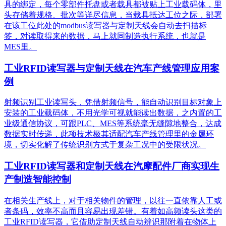
具的绑定，每个零部件托盘或者载具都被贴上工业载码体，里
头存储着规格、批次等详尽信息，当载具抵达工位之际，部署
在该工位此处的modbus读写器与定制天线会自动去扫描标
签，对读取得来的数据，马上就同制造执行系统，也就是
MES里。
工业RFID读写器与定制天线在汽车产线管理应用案
例
射频识别工业读写头，凭借射频信号，能自动识别目标对象上
安装的工业载码体，不用光学可视就能读出数据，之内置的工
业级通信协议，可跟PLC、MES等系统毫无缝隙地整合，达成
数据实时传递，此项技术极其适配汽车产线管理里的金属环
境，切实化解了传统识别方式于复杂工况中的受限状况。
工业RFID读写器和定制天线在汽摩配件厂商实现生
产制造智能控制
在相关生产线上，对于相关物件的管理，以往一直依靠人工或
者条码，效率不高而且容易出现差错。有着如高频读头这类的
工业RFID读写器，它借助定制天线自动辨识那附着在物体上