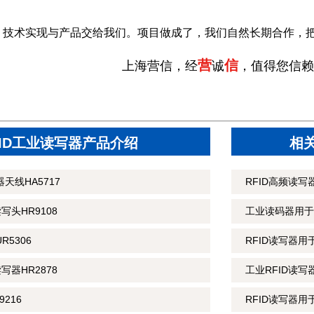
，技术实现与产品交给我们。项目做成了，我们自然长期合作，
营
信
上海营信，经
诚
，值得您信赖
FID工业读写器产品介绍
相
天线HA5717
RFID高频读
读写头HR9108
工业读码器用于
R5306
RFID读写器
读写器HR2878
工业RFID读
216
RFID读写器用