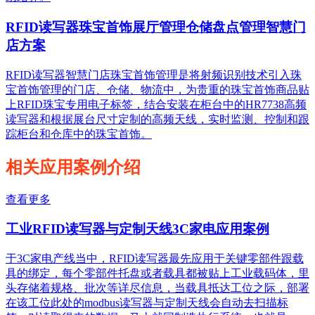
RFID读写器珠宝首饰展厅管理仓储盘点管理智慧门
店方案
RFID读写器智慧门店珠宝首饰管理是将射频识别技术引入珠
宝首饰管理的门店、仓储、物流中，为贵重的珠宝首饰商品贴
上RFID珠宝专用电子标签，结合安装在柜台中的HR7738高频
读写器和根据展台尺寸定制的高频天线，实时监测、控制和跟
踪柜台和仓库中的珠宝首饰。
相关应用案例介绍
查看更多
工业RFID读写器与定制天线3C家电应用案例
于3C家电产线当中，RFID读写器最先应用于关键零部件跟载
具的绑定，每个零部件托盘或者载具都被贴上工业载码体，里
头存储着规格、批次等详尽信息，当载具抵达工位之际，部署
在该工位此处的modbus读写器与定制天线会自动去扫描标