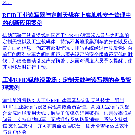
来。
RFID工业读写器与定制天线在上海地铁安全管理中
的创新应用案例
借助部署于轨道沿线的国产工业RFID读写器以及与之配套的
定制天线以及工业载码体，持续不断地采集列车的身份以及位
置方面的信息。倘若有那般情况，即当系统经过计算发觉同向
前行的两列火车之间的间距比预先设定的安全阈值还要低的时
候，那便会自动引发声光预警，从而对调度人员予以提醒，使
其能够及时进行干预。
工业RFID赋能滑雪场：定制天线与读写器的会员管
理案例
河北某滑雪场引入工业RFID读写器与定制天线技术，通过
RFID工业级读写设备实现高效会员管理。高频工业读写头配
合金属环境专用天线，解决了传统条码易破损、识别效率低的
问题，支持自助购票、无感通行及多场景消费。系统支持微
信/支付宝支付，并可扩展至酒店联营，提升滑雪场运营效率
与客户体验。