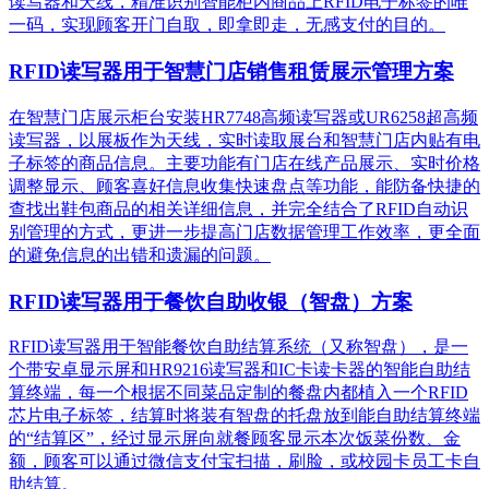
读写器和天线，精准识别​智能柜内商品上RFID电子标签的唯
一码，实现顾客开门自取，即拿即走，无感支付的目的。
RFID读写器用于智慧门店销售租赁展示管理方案
在智慧门店展示柜台安装HR7748高频读写器或UR6258超高频
读写器，以展板作为天线，实时读取展台和智慧门店内贴有电
子标签的商品信息。主要功能有门店在线产品展示、实时价格
调整显示、顾客喜好信息收集快速盘点等功能，能防备快捷的
查找出鞋包商品的相关详细信息，并完全结合了RFID自动识
别管理的方式，更进一步提高门店数据管理工作效率，更全面
的避免信息的出错和遗漏的问题。
RFID读写器用于餐饮自助收银（智盘）方案
RFID读写器用于智能餐饮自助结算系统（又称智盘），是一
个带安卓显示屏和HR9216读写器和IC卡读卡器的智能自助结
算终端，每一个根据不同菜品定制的餐盘内都植入一个RFID
芯片电子标签，结算时将装有智盘的托盘放到能自助结算终端
的“结算区”，经过显示屏向就餐顾客显示本次饭菜份数、金
额，顾客可以通过微信支付宝扫描，刷脸，或校园卡员工卡自
助结算。