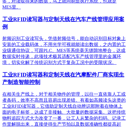
签，对读取得来的数据，马上就同制造执行系统，也就是
MES里。
工业RFID读写器与定制天线在汽车产线管理应用案
例
射频识别工业读写头，凭借射频信号，能自动识别目标对象上
安装的工业载码体，不用光学可视就能读出数据，之内置的工
业级通信协议，可跟PLC、MES等系统毫无缝隙地整合，达成
数据实时传递，此项技术极其适配汽车产线管理里的金属环
境，切实化解了传统识别方式于复杂工况中的受限状况。
工业RFID读写器和定制天线在汽摩配件厂商实现生
产制造智能控制
在相关生产线上，对于相关物件的管理，以往一直依靠人工或
者条码，效率不高而且容易出现差错。有着如高频读头这类的
工业RFID读写器，它借助定制天线自动辨识那附着在物体上
面的电子标签，达成了非接触、大批量的数据采集。这把传统
物料追踪方式大力改变了一番，让工人从繁杂的扫码、记录工
作里解脱出来，直接使得生产节拍以及数据准确性都提高起