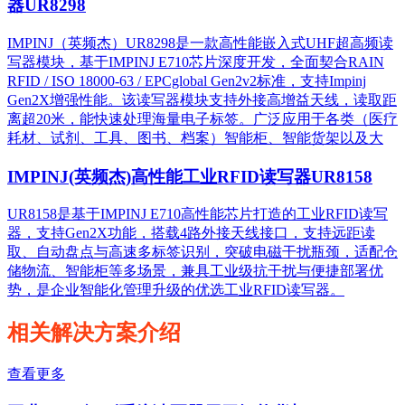
器UR8298
IMPINJ（英频杰）UR8298是一款高性能嵌入式UHF超高频读
写器模块，基于IMPINJ E710芯片深度开发，全面契合RAIN
RFID / ISO 18000-63 / EPCglobal Gen2v2标准，支持Impinj
Gen2X增强性能。该读写器模块支持外接高增益天线，读取距
离超20米，能快速处理海量电子标签。广泛应用于各类（医疗
耗材、试剂、工具、图书、档案）智能柜、智能货架以及大
IMPINJ(英频杰)高性能工业RFID读写器UR8158
UR8158是基于IMPINJ E710高性能芯片打造的工业RFID读写
器，支持Gen2X功能，搭载4路外接天线接口，支持远距读
取、自动盘点与高速多标签识别，突破电磁干扰瓶颈，适配仓
储物流、智能柜等多场景，兼具工业级抗干扰与便捷部署优
势，是企业智能化管理升级的优选工业RFID读写器。
相关解决方案介绍
查看更多