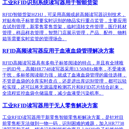
工业RFID识别系统读写器用于智能货架
RFID智能货架HZHJ，可采用高频或超高频读写器识别技术，
对贴有电子标签需要实时识别的物品实行重点监管，主要应用
在试剂管理，新零售零售货架，临时流转文件管理，医疗耗材
管理，样品样衣管理，智慧门店展示管理，产品、配件、物料
箱等需要实时监管的管理场合。
RFID高频读写器应用于血液血袋管理解决方案
RFID高频读写器具有多电子标签阅读的特点，并且有全球唯
一的ID号，高频HR7748读写器采用13.56MHz频率，不受液体
干扰，多标签阅读能力强，就成了血液血袋管理的最佳选择，
不管是血袋的冷库实时盘点，还是进出库识别管理，都可以轻
松实现，还可以将无源温度检测芯片和RFID芯片结合起来，
全流程监控血袋仓储温度，减少血液受污染机率。
工业RFID读写器用于无人零售解决方案
工业RFID读写器用于新零售智能零售柜解决方案，是针对目
前零售柜无法做到一物一码，识别困难的难题，加入HR7738