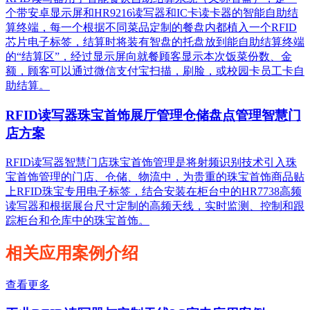
个带安卓显示屏和HR9216读写器和IC卡读卡器的智能自助结
算终端，每一个根据不同菜品定制的餐盘内都植入一个RFID
芯片电子标签，结算时将装有智盘的托盘放到能自助结算终端
的“结算区”，经过显示屏向就餐顾客显示本次饭菜份数、金
额，顾客可以通过微信支付宝扫描，刷脸，或校园卡员工卡自
助结算。
RFID读写器珠宝首饰展厅管理仓储盘点管理智慧门
店方案
RFID读写器智慧门店珠宝首饰管理是将射频识别技术引入珠
宝首饰管理的门店、仓储、物流中，为贵重的珠宝首饰商品贴
上RFID珠宝专用电子标签，结合安装在柜台中的HR7738高频
读写器和根据展台尺寸定制的高频天线，实时监测、控制和跟
踪柜台和仓库中的珠宝首饰。
相关应用案例介绍
查看更多