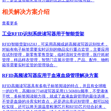
势，是企业智能化管理升级的优选工业RFID读写器。
相关解决方案介绍
查看更多
工业RFID识别系统读写器用于智能货架
RFID智能货架HZHJ，可采用高频或超高频读写器识别技术，
对贴有电子标签需要实时识别的物品实行重点监管，主要应用
在试剂管理，新零售零售货架，临时流转文件管理，医疗耗材
管理，样品样衣管理，智慧门店展示管理，产品、配件、物料
箱等需要实时监管的管理场合。
RFID高频读写器应用于血液血袋管理解决方案
RFID高频读写器具有多电子标签阅读的特点，并且有全球唯
一的ID号，高频HR7748读写器采用13.56MHz频率，不受液体
干扰，多标签阅读能力强，就成了血液血袋管理的最佳选择，
不管是血袋的冷库实时盘点，还是进出库识别管理，都可以轻
松实现，还可以将无源温度检测芯片和RFID芯片结合起来，