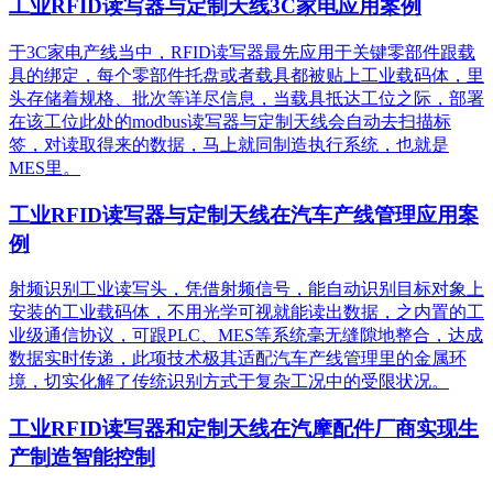
工业RFID读写器与定制天线3C家电应用案例
于3C家电产线当中，RFID读写器最先应用于关键零部件跟载
具的绑定，每个零部件托盘或者载具都被贴上工业载码体，里
头存储着规格、批次等详尽信息，当载具抵达工位之际，部署
在该工位此处的modbus读写器与定制天线会自动去扫描标
签，对读取得来的数据，马上就同制造执行系统，也就是
MES里。
工业RFID读写器与定制天线在汽车产线管理应用案
例
射频识别工业读写头，凭借射频信号，能自动识别目标对象上
安装的工业载码体，不用光学可视就能读出数据，之内置的工
业级通信协议，可跟PLC、MES等系统毫无缝隙地整合，达成
数据实时传递，此项技术极其适配汽车产线管理里的金属环
境，切实化解了传统识别方式于复杂工况中的受限状况。
工业RFID读写器和定制天线在汽摩配件厂商实现生
产制造智能控制