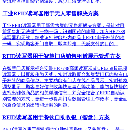
全流程监控血袋仓储温度，减少血液受污染机率。
工业RFID读写器用于无人零售解决方案
工业RFID读写器用于新零售智能零售柜解决方案，是针对目
前零售柜无法做到一物一码，识别困难的难题，加入HR7738
读写器和天线，精准识别​智能柜内商品上RFID电子标签的唯
一码，实现顾客开门自取，即拿即走，无感支付的目的。
RFID读写器用于智慧门店销售租赁展示管理方案
在智慧门店展示柜台安装HR7748高频读写器或UR6258超高频
读写器，以展板作为天线，实时读取展台和智慧门店内贴有电
子标签的商品信息。主要功能有门店在线产品展示、实时价格
调整显示、顾客喜好信息收集快速盘点等功能，能防备快捷的
查找出鞋包商品的相关详细信息，并完全结合了RFID自动识
别管理的方式，更进一步提高门店数据管理工作效率，更全面
的避免信息的出错和遗漏的问题。
RFID读写器用于餐饮自助收银（智盘）方案
RFID读写器用于智能餐饮自助结算系统（又称智盘），是一