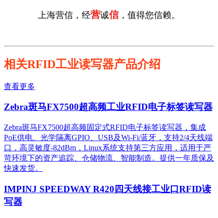
营
信
上海营信，经
诚
，值得您信赖。
相关RFID工业读写器产品介绍
查看更多
Zebra斑马FX7500超高频工业RFID电子标签读写器
Zebra斑马FX7500超高频固定式RFID电子标签读写器，集成
PoE供电、光学隔离GPIO、USB及Wi-Fi/蓝牙，支持2/4天线端
口，高灵敏度-82dBm，Linux系统支持第三方应用，适用于严
苛环境下的资产追踪、仓储物流、智能制造。提供一年质保及
快速发货。
IMPINJ SPEEDWAY R420四天线接工业口RFID读
写器