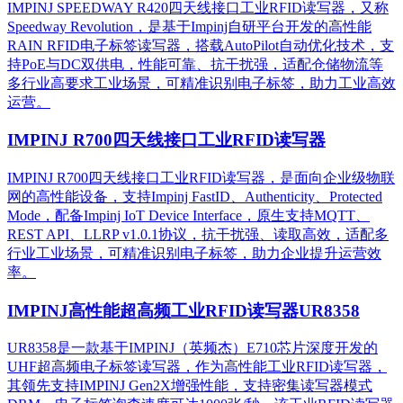
IMPINJ SPEEDWAY R420四天线接口工业RFID读写器，又称
Speedway Revolution，是基于Impinj自研平台开发的高性能
RAIN RFID电子标签读写器，搭载AutoPilot自动优化技术，支
持PoE与DC双供电，性能可靠、抗干扰强，适配仓储物流等
多行业高要求工业场景，可精准识别电子标签，助力工业高效
运营。​
IMPINJ R700四天线接口工业RFID读写器
IMPINJ R700四天线接口工业RFID读写器，是面向企业级物联
网的高性能设备，支持Impinj FastID、Authenticity、Protected
Mode，配备Impinj IoT Device Interface，原生支持MQTT、
REST API、LLRP v1.0.1协议，抗干扰强、读取高效，适配多
行业工业场景，可精准识别电子标签，助力企业提升运营效
率。
IMPINJ高性能超高频工业RFID读写器UR8358
UR8358是一款基于IMPINJ（英频杰）E710芯片深度开发的
UHF超高频电子标签读写器，作为高性能工业RFID读写器，
其领先支持IMPINJ Gen2X增强性能，支持密集读写器模式