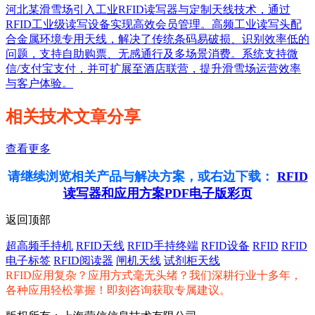
河北某滑雪场引入工业RFID读写器与定制天线技术，通过
RFID工业级读写设备实现高效会员管理。高频工业读写头配
合金属环境专用天线，解决了传统条码易破损、识别效率低的
问题，支持自助购票、无感通行及多场景消费。系统支持微
信/支付宝支付，并可扩展至酒店联营，提升滑雪场运营效率
与客户体验。
相关技术文章分享
查看更多
请继续浏览相关产品与解决方案，或右边下载：
RFID
读写器和应用方案PDF电子版彩页
返回顶部
超高频手持机
RFID天线
RFID手持终端
RFID设备
RFID
RFID
电子标签
RFID阅读器
闸机天线
试剂柜天线
RFID应用复杂？应用方式毫无头绪？我们深耕行业十多年，
各种应用轻松掌握！即刻咨询获取专属建议。