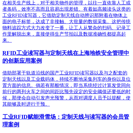
在相关生产线上，对于相关物件的管理，以往一直依靠人工或
者条码，效率不高而且容易出现差错。有着如高频读头这类的
工业RFID读写器，它借助定制天线自动辨识那附着在物体上
面的电子标签，达成了非接触、大批量的数据采集。这把传统
物料追踪方式大力改变了一番，让工人从繁杂的扫码、记录工
作里解脱出来，直接使得生产节拍以及数据准确性都提高起
来。
RFID工业读写器与定制天线在上海地铁安全管理中
的创新应用案例
借助部署于轨道沿线的国产工业RFID读写器以及与之配套的
定制天线以及工业载码体，持续不断地采集列车的身份以及位
置方面的信息。倘若有那般情况，即当系统经过计算发觉同向
前行的两列火车之间的间距比预先设定的安全阈值还要低的时
候，那便会自动引发声光预警，从而对调度人员予以提醒，使
其能够及时进行干预。
工业RFID赋能滑雪场：定制天线与读写器的会员管
理案例