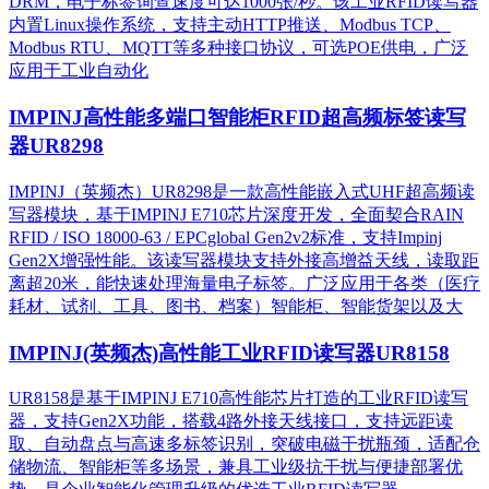
DRM，电子标签询查速度可达1000张/秒。该工业RFID读写器
内置Linux操作系统，支持主动HTTP推送、Modbus TCP、
Modbus RTU、MQTT等多种接口协议，可选POE供电，广泛
应用于工业自动化
IMPINJ高性能多端口智能柜RFID超高频标签读写
器UR8298
IMPINJ（英频杰）UR8298是一款高性能嵌入式UHF超高频读
写器模块，基于IMPINJ E710芯片深度开发，全面契合RAIN
RFID / ISO 18000-63 / EPCglobal Gen2v2标准，支持Impinj
Gen2X增强性能。该读写器模块支持外接高增益天线，读取距
离超20米，能快速处理海量电子标签。广泛应用于各类（医疗
耗材、试剂、工具、图书、档案）智能柜、智能货架以及大
IMPINJ(英频杰)高性能工业RFID读写器UR8158
UR8158是基于IMPINJ E710高性能芯片打造的工业RFID读写
器，支持Gen2X功能，搭载4路外接天线接口，支持远距读
取、自动盘点与高速多标签识别，突破电磁干扰瓶颈，适配仓
储物流、智能柜等多场景，兼具工业级抗干扰与便捷部署优