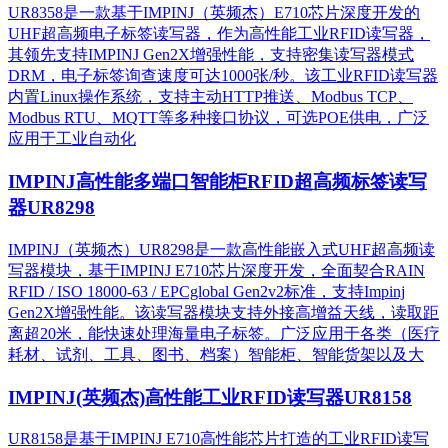
UR8358是一款基于IMPINJ（英频杰）E710芯片深度开发的
UHF超高频电子标签读写器，作为高性能工业RFID读写器，
其领先支持IMPINJ Gen2X增强性能，支持密集读写器模式
DRM，电子标签询查速度可达1000张/秒。该工业RFID读写器
内置Linux操作系统，支持主动HTTP推送、Modbus TCP、
Modbus RTU、MQTT等多种接口协议，可选POE供电，广泛
应用于工业自动化
IMPINJ高性能多端口智能柜RFID超高频标签读写
器UR8298
IMPINJ（英频杰）UR8298是一款高性能嵌入式UHF超高频读
写器模块，基于IMPINJ E710芯片深度开发，全面契合RAIN
RFID / ISO 18000-63 / EPCglobal Gen2v2标准，支持Impinj
Gen2X增强性能。该读写器模块支持外接高增益天线，读取距
离超20米，能快速处理海量电子标签。广泛应用于各类（医疗
耗材、试剂、工具、图书、档案）智能柜、智能货架以及大
IMPINJ(英频杰)高性能工业RFID读写器UR8158
UR8158是基于IMPINJ E710高性能芯片打造的工业RFID读写