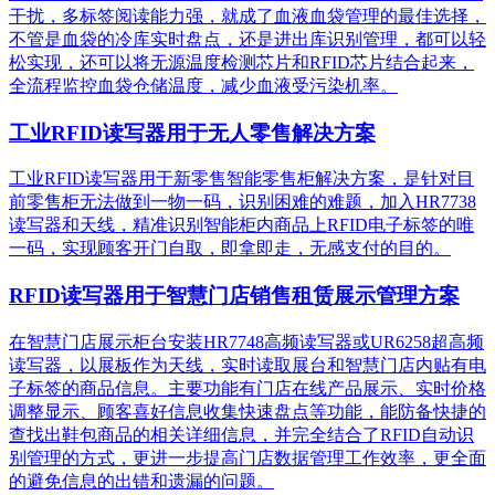
干扰，多标签阅读能力强，就成了血液血袋管理的最佳选择，
不管是血袋的冷库实时盘点，还是进出库识别管理，都可以轻
松实现，还可以将无源温度检测芯片和RFID芯片结合起来，
全流程监控血袋仓储温度，减少血液受污染机率。
工业RFID读写器用于无人零售解决方案
工业RFID读写器用于新零售智能零售柜解决方案，是针对目
前零售柜无法做到一物一码，识别困难的难题，加入HR7738
读写器和天线，精准识别​智能柜内商品上RFID电子标签的唯
一码，实现顾客开门自取，即拿即走，无感支付的目的。
RFID读写器用于智慧门店销售租赁展示管理方案
在智慧门店展示柜台安装HR7748高频读写器或UR6258超高频
读写器，以展板作为天线，实时读取展台和智慧门店内贴有电
子标签的商品信息。主要功能有门店在线产品展示、实时价格
调整显示、顾客喜好信息收集快速盘点等功能，能防备快捷的
查找出鞋包商品的相关详细信息，并完全结合了RFID自动识
别管理的方式，更进一步提高门店数据管理工作效率，更全面
的避免信息的出错和遗漏的问题。