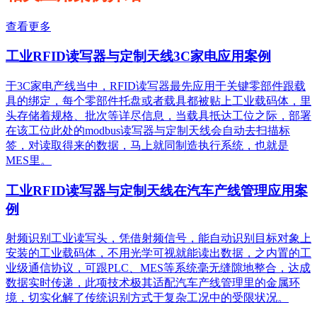
查看更多
工业RFID读写器与定制天线3C家电应用案例
于3C家电产线当中，RFID读写器最先应用于关键零部件跟载
具的绑定，每个零部件托盘或者载具都被贴上工业载码体，里
头存储着规格、批次等详尽信息，当载具抵达工位之际，部署
在该工位此处的modbus读写器与定制天线会自动去扫描标
签，对读取得来的数据，马上就同制造执行系统，也就是
MES里。
工业RFID读写器与定制天线在汽车产线管理应用案
例
射频识别工业读写头，凭借射频信号，能自动识别目标对象上
安装的工业载码体，不用光学可视就能读出数据，之内置的工
业级通信协议，可跟PLC、MES等系统毫无缝隙地整合，达成
数据实时传递，此项技术极其适配汽车产线管理里的金属环
境，切实化解了传统识别方式于复杂工况中的受限状况。