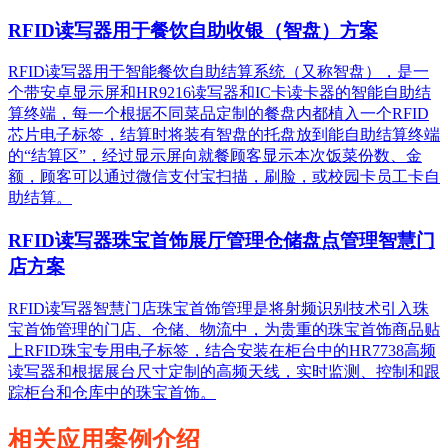
RFID读写器用于餐饮自助收银（智盘）方案
RFID读写器用于智能餐饮自助结算系统（又称智盘），是一
个带安卓显示屏和HR9216读写器和IC卡读卡器的智能自助结
算终端，每一个根据不同菜品定制的餐盘内都植入一个RFID
芯片电子标签，结算时将装有智盘的托盘放到能自助结算终端
的“结算区”，经过显示屏向就餐顾客显示本次饭菜份数、金
额，顾客可以通过微信支付宝扫描，刷脸，或校园卡员工卡自
助结算。
RFID读写器珠宝首饰展厅管理仓储盘点管理智慧门
店方案
RFID读写器智慧门店珠宝首饰管理是将射频识别技术引入珠
宝首饰管理的门店、仓储、物流中，为贵重的珠宝首饰商品贴
上RFID珠宝专用电子标签，结合安装在柜台中的HR7738高频
读写器和根据展台尺寸定制的高频天线，实时监测、控制和跟
踪柜台和仓库中的珠宝首饰。
相关应用案例介绍