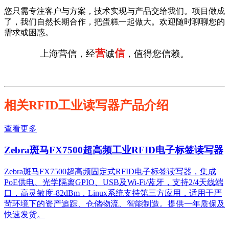
您只需专注客户与方案，技术实现与产品交给我们。项目做成
了，我们自然长期合作，把蛋糕一起做大。欢迎随时聊聊您的
需求或困惑。
营
信
上海营信，经
诚
，值得您信赖。
相关RFID工业读写器产品介绍
查看更多
Zebra斑马FX7500超高频工业RFID电子标签读写器
Zebra斑马FX7500超高频固定式RFID电子标签读写器，集成
PoE供电、光学隔离GPIO、USB及Wi-Fi/蓝牙，支持2/4天线端
口，高灵敏度-82dBm，Linux系统支持第三方应用，适用于严
苛环境下的资产追踪、仓储物流、智能制造。提供一年质保及
快速发货。