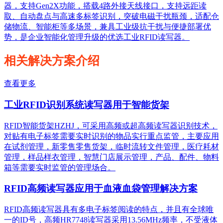
器，支持Gen2X功能，搭载4路外接天线接口，支持远距读
取、自动盘点与高速多标签识别，突破电磁干扰瓶颈，适配仓
储物流、智能柜等多场景，兼具工业级抗干扰与便捷部署优
势，是企业智能化管理升级的优选工业RFID读写器。
相关解决方案介绍
查看更多
工业RFID识别系统读写器用于智能货架
RFID智能货架HZHJ，可采用高频或超高频读写器识别技术，
对贴有电子标签需要实时识别的物品实行重点监管，主要应用
在试剂管理，新零售零售货架，临时流转文件管理，医疗耗材
管理，样品样衣管理，智慧门店展示管理，产品、配件、物料
箱等需要实时监管的管理场合。
RFID高频读写器应用于血液血袋管理解决方案
RFID高频读写器具有多电子标签阅读的特点，并且有全球唯
一的ID号，高频HR7748读写器采用13.56MHz频率，不受液体