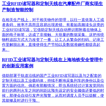
工业RFID读写器和定制天线在汽摩配件厂商实现生
产制造智能控制
在相关生产线上，对于相关物件的管理，以往一直依靠人工或
者条码，效率不高而且容易出现差错。有着如高频读头这类的
工业RFID读写器，它借助定制天线自动辨识那附着在物体上
面的电子标签，达成了非接触、大批量的数据采集。这把传统
物料追踪方式大力改变了一番，让工人从繁杂的扫码、记录工
作里解脱出来，直接使得生产节拍以及数据准确性都提高起
来。
RFID工业读写器与定制天线在上海地铁安全管理中
的创新应用案例
借助部署于轨道沿线的国产工业RFID读写器以及与之配套的
定制天线以及工业载码体，持续不断地采集列车的身份以及位
置方面的信息。倘若有那般情况，即当系统经过计算发觉同向
前行的两列火车之间的间距比预先设定的安全阈值还要低的时
候，那便会自动引发声光预警，从而对调度人员予以提醒，使
其能够及时进行干预。