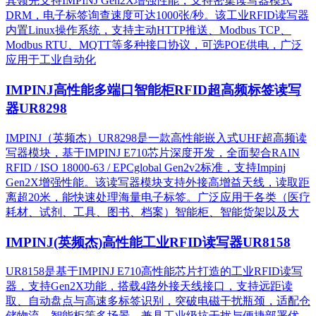
其领先支持IMPINJ Gen2X增强性能，支持密集读写器模式
DRM，电子标签询查速度可达1000张/秒。该工业RFID读写器
内置Linux操作系统，支持主动HTTP推送、Modbus TCP、
Modbus RTU、MQTT等多种接口协议，可选POE供电，广泛
应用于工业自动化
IMPINJ高性能多端口智能柜RFID超高频标签读写
器UR8298
IMPINJ（英频杰）UR8298是一款高性能嵌入式UHF超高频读
写器模块，基于IMPINJ E710芯片深度开发，全面契合RAIN
RFID / ISO 18000-63 / EPCglobal Gen2v2标准，支持Impinj
Gen2X增强性能。该读写器模块支持外接高增益天线，读取距
离超20米，能快速处理海量电子标签。广泛应用于各类（医疗
耗材、试剂、工具、图书、档案）智能柜、智能货架以及大
IMPINJ(英频杰)高性能工业RFID读写器UR8158
UR8158是基于IMPINJ E710高性能芯片打造的工业RFID读写
器，支持Gen2X功能，搭载4路外接天线接口，支持远距读
取、自动盘点与高速多标签识别，突破电磁干扰瓶颈，适配仓
储物流、智能柜等多场景，兼具工业级抗干扰与便捷部署优