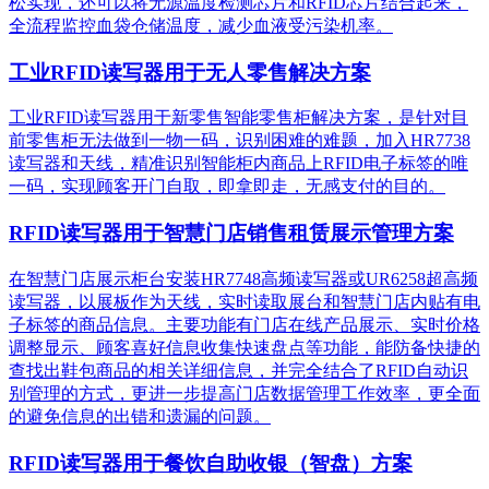
松实现，还可以将无源温度检测芯片和RFID芯片结合起来，
全流程监控血袋仓储温度，减少血液受污染机率。
工业RFID读写器用于无人零售解决方案
工业RFID读写器用于新零售智能零售柜解决方案，是针对目
前零售柜无法做到一物一码，识别困难的难题，加入HR7738
读写器和天线，精准识别​智能柜内商品上RFID电子标签的唯
一码，实现顾客开门自取，即拿即走，无感支付的目的。
RFID读写器用于智慧门店销售租赁展示管理方案
在智慧门店展示柜台安装HR7748高频读写器或UR6258超高频
读写器，以展板作为天线，实时读取展台和智慧门店内贴有电
子标签的商品信息。主要功能有门店在线产品展示、实时价格
调整显示、顾客喜好信息收集快速盘点等功能，能防备快捷的
查找出鞋包商品的相关详细信息，并完全结合了RFID自动识
别管理的方式，更进一步提高门店数据管理工作效率，更全面
的避免信息的出错和遗漏的问题。
RFID读写器用于餐饮自助收银（智盘）方案