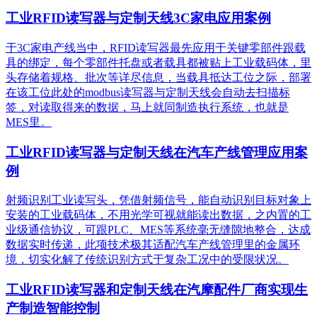
工业RFID读写器与定制天线3C家电应用案例
于3C家电产线当中，RFID读写器最先应用于关键零部件跟载
具的绑定，每个零部件托盘或者载具都被贴上工业载码体，里
头存储着规格、批次等详尽信息，当载具抵达工位之际，部署
在该工位此处的modbus读写器与定制天线会自动去扫描标
签，对读取得来的数据，马上就同制造执行系统，也就是
MES里。
工业RFID读写器与定制天线在汽车产线管理应用案
例
射频识别工业读写头，凭借射频信号，能自动识别目标对象上
安装的工业载码体，不用光学可视就能读出数据，之内置的工
业级通信协议，可跟PLC、MES等系统毫无缝隙地整合，达成
数据实时传递，此项技术极其适配汽车产线管理里的金属环
境，切实化解了传统识别方式于复杂工况中的受限状况。
工业RFID读写器和定制天线在汽摩配件厂商实现生
产制造智能控制