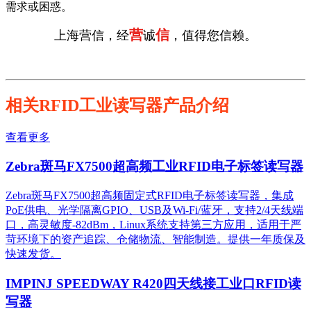
需求或困惑。
营
信
上海营信，经
诚
，值得您信赖。
相关RFID工业读写器产品介绍
查看更多
Zebra斑马FX7500超高频工业RFID电子标签读写器
Zebra斑马FX7500超高频固定式RFID电子标签读写器，集成
PoE供电、光学隔离GPIO、USB及Wi-Fi/蓝牙，支持2/4天线端
口，高灵敏度-82dBm，Linux系统支持第三方应用，适用于严
苛环境下的资产追踪、仓储物流、智能制造。提供一年质保及
快速发货。
IMPINJ SPEEDWAY R420四天线接工业口RFID读
写器