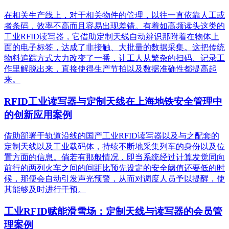
在相关生产线上，对于相关物件的管理，以往一直依靠人工或
者条码，效率不高而且容易出现差错。有着如高频读头这类的
工业RFID读写器，它借助定制天线自动辨识那附着在物体上
面的电子标签，达成了非接触、大批量的数据采集。这把传统
物料追踪方式大力改变了一番，让工人从繁杂的扫码、记录工
作里解脱出来，直接使得生产节拍以及数据准确性都提高起
来。
RFID工业读写器与定制天线在上海地铁安全管理中
的创新应用案例
借助部署于轨道沿线的国产工业RFID读写器以及与之配套的
定制天线以及工业载码体，持续不断地采集列车的身份以及位
置方面的信息。倘若有那般情况，即当系统经过计算发觉同向
前行的两列火车之间的间距比预先设定的安全阈值还要低的时
候，那便会自动引发声光预警，从而对调度人员予以提醒，使
其能够及时进行干预。
工业RFID赋能滑雪场：定制天线与读写器的会员管
理案例