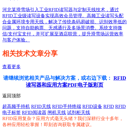
河北某滑雪场引入工业RFID读写器与定制天线技术，通过
RFID工业级读写设备实现高效会员管理。高频工业读写头配
合金属环境专用天线，解决了传统条码易破损、识别效率低的
问题，支持自助购票、无感通行及多场景消费。系统支持微
信/支付宝支付，并可扩展至酒店联营，提升滑雪场运营效率
与客户体验。
相关技术文章分享
查看更多
请继续浏览相关产品与解决方案，或右边下载：
RFID
读写器和应用方案PDF电子版彩页
返回顶部
超高频手持机
RFID天线
RFID手持终端
RFID设备
RFID
RFID
电子标签
RFID阅读器
闸机天线
试剂柜天线
RFID应用复杂？应用方式毫无头绪？我们深耕行业十多年，
各种应用轻松掌握！即刻咨询获取专属建议。