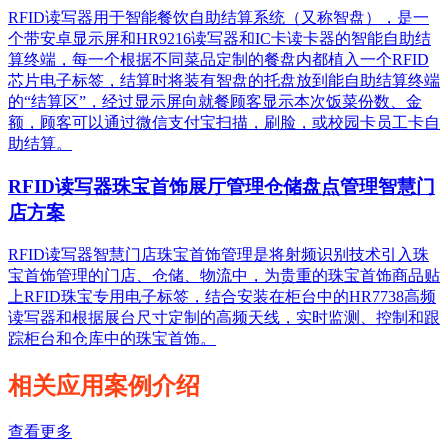
RFID读写器用于智能餐饮自助结算系统（又称智盘），是一
个带安卓显示屏和HR9216读写器和IC卡读卡器的智能自助结
算终端，每一个根据不同菜品定制的餐盘内都植入一个RFID
芯片电子标签，结算时将装有智盘的托盘放到能自助结算终端
的“结算区”，经过显示屏向就餐顾客显示本次饭菜份数、金
额，顾客可以通过微信支付宝扫描，刷脸，或校园卡员工卡自
助结算。
RFID读写器珠宝首饰展厅管理仓储盘点管理智慧门
店方案
RFID读写器智慧门店珠宝首饰管理是将射频识别技术引入珠
宝首饰管理的门店、仓储、物流中，为贵重的珠宝首饰商品贴
上RFID珠宝专用电子标签，结合安装在柜台中的HR7738高频
读写器和根据展台尺寸定制的高频天线，实时监测、控制和跟
踪柜台和仓库中的珠宝首饰。
相关应用案例介绍
查看更多