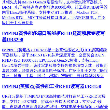
其领先支持IMPINJ Gen2X增强性能，支持密集读写器模式
DRM，电子标签询查速度可达1000张/秒。该工业RFID读写器
内置Linux操作系统，支持主动HTTP推送、Modbus TCP、
Modbus RTU、MQTT等多种接口协议，可选POE供电，广泛
应用于工业自动化
IMPINJ高性能多端口智能柜RFID超高频标签读写
器UR8298
IMPINJ（英频杰）UR8298是一款高性能嵌入式UHF超高频读
写器模块，基于IMPINJ E710芯片深度开发，全面契合RAIN
RFID / ISO 18000-63 / EPCglobal Gen2v2标准，支持Impinj
Gen2X增强性能。该读写器模块支持外接高增益天线，读取距
离超20米，能快速处理海量电子标签。广泛应用于各类（医疗
耗材、试剂、工具、图书、档案）智能柜、智能货架以及大
IMPINJ(英频杰)高性能工业RFID读写器UR8158
UR8158是基于IMPINJ E710高性能芯片打造的工业RFID读写
器，支持Gen2X功能，搭载4路外接天线接口，支持远距读
取、自动盘点与高速多标签识别，突破电磁干扰瓶颈，适配仓