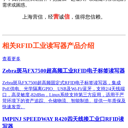
需求或困惑。
营
信
上海营信，经
诚
，值得您信赖。
相关RFID工业读写器产品介绍
查看更多
Zebra斑马FX7500超高频工业RFID电子标签读写器
Zebra斑马FX7500超高频固定式RFID电子标签读写器，集成
PoE供电、光学隔离GPIO、USB及Wi-Fi/蓝牙，支持2/4天线端
口，高灵敏度-82dBm，Linux系统支持第三方应用，适用于严
苛环境下的资产追踪、仓储物流、智能制造。提供一年质保及
快速发货。
IMPINJ SPEEDWAY R420四天线接工业口RFID读
写器