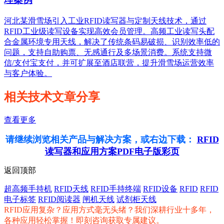
河北某滑雪场引入工业RFID读写器与定制天线技术，通过
RFID工业级读写设备实现高效会员管理。高频工业读写头配
合金属环境专用天线，解决了传统条码易破损、识别效率低的
问题，支持自助购票、无感通行及多场景消费。系统支持微
信/支付宝支付，并可扩展至酒店联营，提升滑雪场运营效率
与客户体验。
相关技术文章分享
查看更多
请继续浏览相关产品与解决方案，或右边下载：
RFID
读写器和应用方案PDF电子版彩页
返回顶部
超高频手持机
RFID天线
RFID手持终端
RFID设备
RFID
RFID
电子标签
RFID阅读器
闸机天线
试剂柜天线
RFID应用复杂？应用方式毫无头绪？我们深耕行业十多年，
各种应用轻松掌握！即刻咨询获取专属建议。