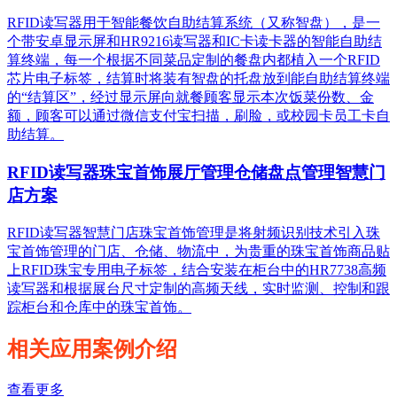
RFID读写器用于智能餐饮自助结算系统（又称智盘），是一
个带安卓显示屏和HR9216读写器和IC卡读卡器的智能自助结
算终端，每一个根据不同菜品定制的餐盘内都植入一个RFID
芯片电子标签，结算时将装有智盘的托盘放到能自助结算终端
的“结算区”，经过显示屏向就餐顾客显示本次饭菜份数、金
额，顾客可以通过微信支付宝扫描，刷脸，或校园卡员工卡自
助结算。
RFID读写器珠宝首饰展厅管理仓储盘点管理智慧门
店方案
RFID读写器智慧门店珠宝首饰管理是将射频识别技术引入珠
宝首饰管理的门店、仓储、物流中，为贵重的珠宝首饰商品贴
上RFID珠宝专用电子标签，结合安装在柜台中的HR7738高频
读写器和根据展台尺寸定制的高频天线，实时监测、控制和跟
踪柜台和仓库中的珠宝首饰。
相关应用案例介绍
查看更多