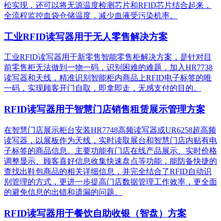
松实现，还可以将无源温度检测芯片和RFID芯片结合起来，
全流程监控血袋仓储温度，减少血液受污染机率。
工业RFID读写器用于无人零售解决方案
工业RFID读写器用于新零售智能零售柜解决方案，是针对目
前零售柜无法做到一物一码，识别困难的难题，加入HR7738
读写器和天线，精准识别​智能柜内商品上RFID电子标签的唯
一码，实现顾客开门自取，即拿即走，无感支付的目的。
RFID读写器用于智慧门店销售租赁展示管理方案
在智慧门店展示柜台安装HR7748高频读写器或UR6258超高频
读写器，以展板作为天线，实时读取展台和智慧门店内贴有电
子标签的商品信息。主要功能有门店在线产品展示、实时价格
调整显示、顾客喜好信息收集快速盘点等功能，能防备快捷的
查找出鞋包商品的相关详细信息，并完全结合了RFID自动识
别管理的方式，更进一步提高门店数据管理工作效率，更全面
的避免信息的出错和遗漏的问题。
RFID读写器用于餐饮自助收银（智盘）方案