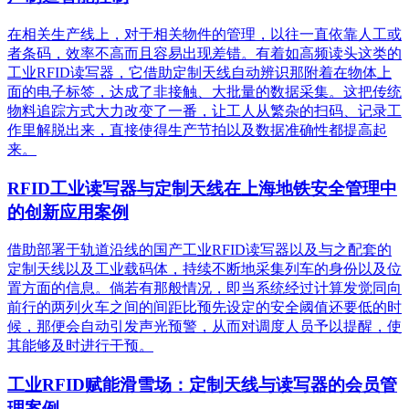
在相关生产线上，对于相关物件的管理，以往一直依靠人工或
者条码，效率不高而且容易出现差错。有着如高频读头这类的
工业RFID读写器，它借助定制天线自动辨识那附着在物体上
面的电子标签，达成了非接触、大批量的数据采集。这把传统
物料追踪方式大力改变了一番，让工人从繁杂的扫码、记录工
作里解脱出来，直接使得生产节拍以及数据准确性都提高起
来。
RFID工业读写器与定制天线在上海地铁安全管理中
的创新应用案例
借助部署于轨道沿线的国产工业RFID读写器以及与之配套的
定制天线以及工业载码体，持续不断地采集列车的身份以及位
置方面的信息。倘若有那般情况，即当系统经过计算发觉同向
前行的两列火车之间的间距比预先设定的安全阈值还要低的时
候，那便会自动引发声光预警，从而对调度人员予以提醒，使
其能够及时进行干预。
工业RFID赋能滑雪场：定制天线与读写器的会员管
理案例