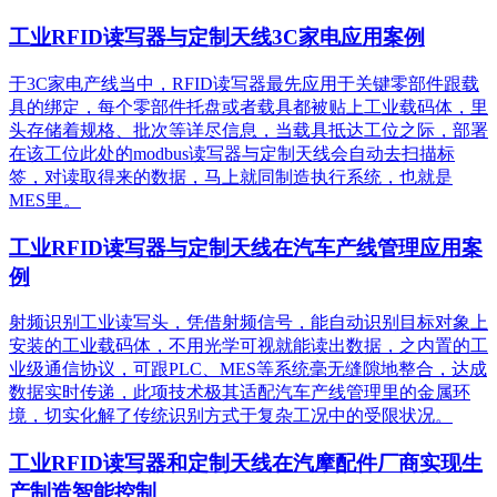
工业RFID读写器与定制天线3C家电应用案例
于3C家电产线当中，RFID读写器最先应用于关键零部件跟载
具的绑定，每个零部件托盘或者载具都被贴上工业载码体，里
头存储着规格、批次等详尽信息，当载具抵达工位之际，部署
在该工位此处的modbus读写器与定制天线会自动去扫描标
签，对读取得来的数据，马上就同制造执行系统，也就是
MES里。
工业RFID读写器与定制天线在汽车产线管理应用案
例
射频识别工业读写头，凭借射频信号，能自动识别目标对象上
安装的工业载码体，不用光学可视就能读出数据，之内置的工
业级通信协议，可跟PLC、MES等系统毫无缝隙地整合，达成
数据实时传递，此项技术极其适配汽车产线管理里的金属环
境，切实化解了传统识别方式于复杂工况中的受限状况。
工业RFID读写器和定制天线在汽摩配件厂商实现生
产制造智能控制