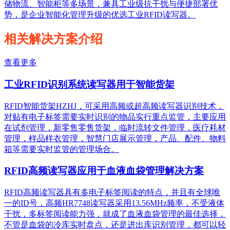
储物流、智能柜等多场景，兼具工业级抗干扰与便捷部署优
势，是企业智能化管理升级的优选工业RFID读写器。
相关解决方案介绍
查看更多
工业RFID识别系统读写器用于智能货架
RFID智能货架HZHJ，可采用高频或超高频读写器识别技术，
对贴有电子标签需要实时识别的物品实行重点监管，主要应用
在试剂管理，新零售零售货架，临时流转文件管理，医疗耗材
管理，样品样衣管理，智慧门店展示管理，产品、配件、物料
箱等需要实时监管的管理场合。
RFID高频读写器应用于血液血袋管理解决方案
RFID高频读写器具有多电子标签阅读的特点，并且有全球唯
一的ID号，高频HR7748读写器采用13.56MHz频率，不受液体
干扰，多标签阅读能力强，就成了血液血袋管理的最佳选择，
不管是血袋的冷库实时盘点，还是进出库识别管理，都可以轻