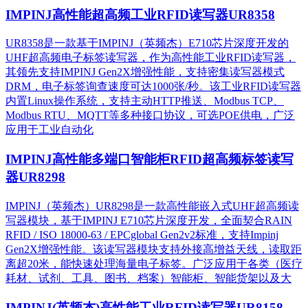
IMPINJ高性能超高频工业RFID读写器UR8358
UR8358是一款基于IMPINJ（英频杰）E710芯片深度开发的
UHF超高频电子标签读写器，作为高性能工业RFID读写器，
其领先支持IMPINJ Gen2X增强性能，支持密集读写器模式
DRM，电子标签询查速度可达1000张/秒。该工业RFID读写器
内置Linux操作系统，支持主动HTTP推送、Modbus TCP、
Modbus RTU、MQTT等多种接口协议，可选POE供电，广泛
应用于工业自动化
IMPINJ高性能多端口智能柜RFID超高频标签读写
器UR8298
IMPINJ（英频杰）UR8298是一款高性能嵌入式UHF超高频读
写器模块，基于IMPINJ E710芯片深度开发，全面契合RAIN
RFID / ISO 18000-63 / EPCglobal Gen2v2标准，支持Impinj
Gen2X增强性能。该读写器模块支持外接高增益天线，读取距
离超20米，能快速处理海量电子标签。广泛应用于各类（医疗
耗材、试剂、工具、图书、档案）智能柜、智能货架以及大
IMPINJ(英频杰)高性能工业RFID读写器UR8158