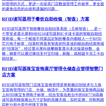
别管理的方式，更进一步提高门店数据管理工作效率，更全面
的避免信息的出错和遗漏的问题。
RFID读写器用于餐饮自助收银（智盘）方案
RFID读写器用于智能餐饮自助结算系统（又称智盘），是一
个带安卓显示屏和HR9216读写器和IC卡读卡器的智能自助结
算终端，每一个根据不同菜品定制的餐盘内都植入一个RFID
芯片电子标签，结算时将装有智盘的托盘放到能自助结算终端
的“结算区”，经过显示屏向就餐顾客显示本次饭菜份数、金
额，顾客可以通过微信支付宝扫描，刷脸，或校园卡员工卡自
助结算。
RFID读写器珠宝首饰展厅管理仓储盘点管理智慧门
店方案
RFID读写器智慧门店珠宝首饰管理是将射频识别技术引入珠
宝首饰管理的门店、仓储、物流中，为贵重的珠宝首饰商品贴
上RFID珠宝专用电子标签，结合安装在柜台中的HR7738高频
读写器和根据展台尺寸定制的高频天线，实时监测、控制和跟
踪柜台和仓库中的珠宝首饰。