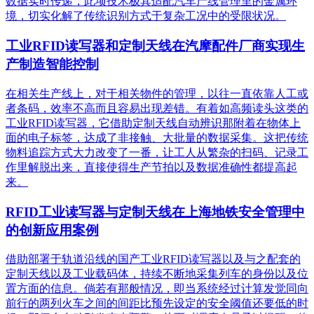
数据实时传递，此项技术极其适配汽车产线管理里的金属环
境，切实化解了传统识别方式于复杂工况中的受限状况。
工业RFID读写器和定制天线在汽摩配件厂商实现生
产制造智能控制
在相关生产线上，对于相关物件的管理，以往一直依靠人工或
者条码，效率不高而且容易出现差错。有着如高频读头这类的
工业RFID读写器，它借助定制天线自动辨识那附着在物体上
面的电子标签，达成了非接触、大批量的数据采集。这把传统
物料追踪方式大力改变了一番，让工人从繁杂的扫码、记录工
作里解脱出来，直接使得生产节拍以及数据准确性都提高起
来。
RFID工业读写器与定制天线在上海地铁安全管理中
的创新应用案例
借助部署于轨道沿线的国产工业RFID读写器以及与之配套的
定制天线以及工业载码体，持续不断地采集列车的身份以及位
置方面的信息。倘若有那般情况，即当系统经过计算发觉同向
前行的两列火车之间的间距比预先设定的安全阈值还要低的时