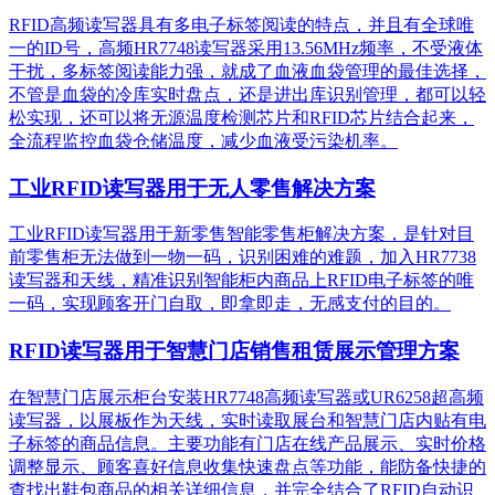
RFID高频读写器具有多电子标签阅读的特点，并且有全球唯
一的ID号，高频HR7748读写器采用13.56MHz频率，不受液体
干扰，多标签阅读能力强，就成了血液血袋管理的最佳选择，
不管是血袋的冷库实时盘点，还是进出库识别管理，都可以轻
松实现，还可以将无源温度检测芯片和RFID芯片结合起来，
全流程监控血袋仓储温度，减少血液受污染机率。
工业RFID读写器用于无人零售解决方案
工业RFID读写器用于新零售智能零售柜解决方案，是针对目
前零售柜无法做到一物一码，识别困难的难题，加入HR7738
读写器和天线，精准识别​智能柜内商品上RFID电子标签的唯
一码，实现顾客开门自取，即拿即走，无感支付的目的。
RFID读写器用于智慧门店销售租赁展示管理方案
在智慧门店展示柜台安装HR7748高频读写器或UR6258超高频
读写器，以展板作为天线，实时读取展台和智慧门店内贴有电
子标签的商品信息。主要功能有门店在线产品展示、实时价格
调整显示、顾客喜好信息收集快速盘点等功能，能防备快捷的
查找出鞋包商品的相关详细信息，并完全结合了RFID自动识