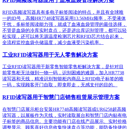
RFID高频读写器应用于血液血袋管理解决方案
RFID高频读写器具有多电子标签阅读的特点，并且有全球唯
一的ID号，高频HR7748读写器采用13.56MHz频率，不受液体
干扰，多标签阅读能力强，就成了血液血袋管理的最佳选择，
不管是血袋的冷库实时盘点，还是进出库识别管理，都可以轻
松实现，还可以将无源温度检测芯片和RFID芯片结合起来，
全流程监控血袋仓储温度，减少血液受污染机率。
工业RFID读写器用于无人零售解决方案
工业RFID读写器用于新零售智能零售柜解决方案，是针对目
前零售柜无法做到一物一码，识别困难的难题，加入HR7738
读写器和天线，精准识别​智能柜内商品上RFID电子标签的唯
一码，实现顾客开门自取，即拿即走，无感支付的目的。
RFID读写器用于智慧门店销售租赁展示管理方案
在智慧门店展示柜台安装HR7748高频读写器或UR6258超高频
读写器，以展板作为天线，实时读取展台和智慧门店内贴有电
子标签的商品信息。主要功能有门店在线产品展示、实时价格
调整显示、顾客喜好信息收集快速盘点等功能，能防备快捷的