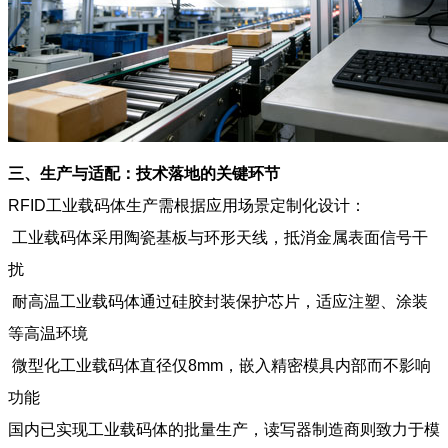
三、生产与适配：技术落地的关键环节
RFID
工业载码体
生产需根据应用场景定制化设计：
工业载码体
采用陶瓷基板与环形天线，抵消金属表面信号干
扰
耐高温
工业载码体
通过硅胶封装保护芯片，适应注塑、涂装
等高温环境
微型化
工业载码体
直径仅8mm，嵌入精密模具内部而不影响
功能
国内已实现
工业载码体
的批量生产，读写器制造商则致力于模