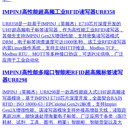
IMPINJ高性能超高频工业RFID读写器UR8358
UR8358是一款基于IMPINJ（英频杰）E710芯片深度开发的
UHF超高频电子标签读写器，作为高性能工业RFID读写器，
其领先支持IMPINJ Gen2X增强性能，支持密集读写器模式
DRM，电子标签询查速度可达1000张/秒。该工业RFID读写器
内置Linux操作系统，支持主动HTTP推送、Modbus TCP、
Modbus RTU、MQTT等多种接口协议，可选POE供电，广泛
应用于工业自动化
IMPINJ高性能多端口智能柜RFID超高频标签读写
器UR8298
IMPINJ（英频杰）UR8298是一款高性能嵌入式UHF超高频读
写器模块，基于IMPINJ E710芯片深度开发，全面契合RAIN
RFID / ISO 18000-63 / EPCglobal Gen2v2标准，支持Impinj
Gen2X增强性能。该读写器模块支持外接高增益天线，读取距
离超20米，能快速处理海量电子标签。广泛应用于各类（医疗
耗材、试剂、工具、图书、档案）智能柜、智能货架以及大