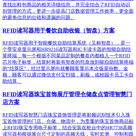
查找出鞋包商品的相关详细信息，并完全结合了RFID自动识
别管理的方式，更进一步提高门店数据管理工作效率，更全面
的避免信息的出错和遗漏的问题。
RFID读写器用于餐饮自助收银（智盘）方案
RFID读写器用于智能餐饮自助结算系统（又称智盘），是一
个带安卓显示屏和HR9216读写器和IC卡读卡器的智能自助结
算终端，每一个根据不同菜品定制的餐盘内都植入一个RFID
芯片电子标签，结算时将装有智盘的托盘放到能自助结算终端
的“结算区”，经过显示屏向就餐顾客显示本次饭菜份数、金
额，顾客可以通过微信支付宝扫描，刷脸，或校园卡员工卡自
助结算。
RFID读写器珠宝首饰展厅管理仓储盘点管理智慧门
店方案
RFID读写器智慧门店珠宝首饰管理是将射频识别技术引入珠
宝首饰管理的门店、仓储、物流中，为贵重的珠宝首饰商品贴
上RFID珠宝专用电子标签，结合安装在柜台中的HR7738高频
读写器和根据展台尺寸定制的高频天线，实时监测、控制和跟