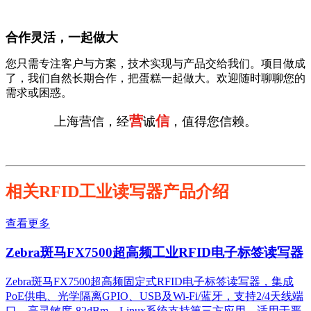
合作灵活，一起做大
您只需专注客户与方案，技术实现与产品交给我们。项目做成
了，我们自然长期合作，把蛋糕一起做大。欢迎随时聊聊您的
需求或困惑。
营
信
上海营信，经
诚
，值得您信赖。
相关RFID工业读写器产品介绍
查看更多
Zebra斑马FX7500超高频工业RFID电子标签读写器
Zebra斑马FX7500超高频固定式RFID电子标签读写器，集成
PoE供电、光学隔离GPIO、USB及Wi-Fi/蓝牙，支持2/4天线端
口，高灵敏度-82dBm，Linux系统支持第三方应用，适用于严