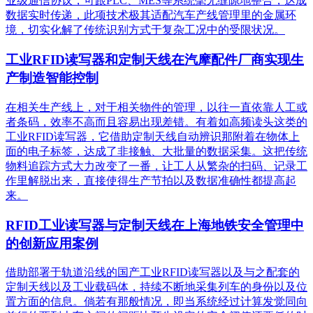
业级通信协议，可跟PLC、MES等系统毫无缝隙地整合，达成
数据实时传递，此项技术极其适配汽车产线管理里的金属环
境，切实化解了传统识别方式于复杂工况中的受限状况。
工业RFID读写器和定制天线在汽摩配件厂商实现生
产制造智能控制
在相关生产线上，对于相关物件的管理，以往一直依靠人工或
者条码，效率不高而且容易出现差错。有着如高频读头这类的
工业RFID读写器，它借助定制天线自动辨识那附着在物体上
面的电子标签，达成了非接触、大批量的数据采集。这把传统
物料追踪方式大力改变了一番，让工人从繁杂的扫码、记录工
作里解脱出来，直接使得生产节拍以及数据准确性都提高起
来。
RFID工业读写器与定制天线在上海地铁安全管理中
的创新应用案例
借助部署于轨道沿线的国产工业RFID读写器以及与之配套的
定制天线以及工业载码体，持续不断地采集列车的身份以及位
置方面的信息。倘若有那般情况，即当系统经过计算发觉同向