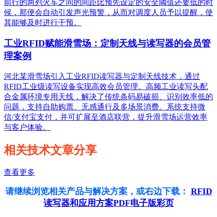
前行的两列火车之间的间距比预先设定的安全阈值还要低的时
候，那便会自动引发声光预警，从而对调度人员予以提醒，使
其能够及时进行干预。
工业RFID赋能滑雪场：定制天线与读写器的会员管
理案例
河北某滑雪场引入工业RFID读写器与定制天线技术，通过
RFID工业级读写设备实现高效会员管理。高频工业读写头配
合金属环境专用天线，解决了传统条码易破损、识别效率低的
问题，支持自助购票、无感通行及多场景消费。系统支持微
信/支付宝支付，并可扩展至酒店联营，提升滑雪场运营效率
与客户体验。
相关技术文章分享
查看更多
请继续浏览相关产品与解决方案，或右边下载：
RFID
读写器和应用方案PDF电子版彩页