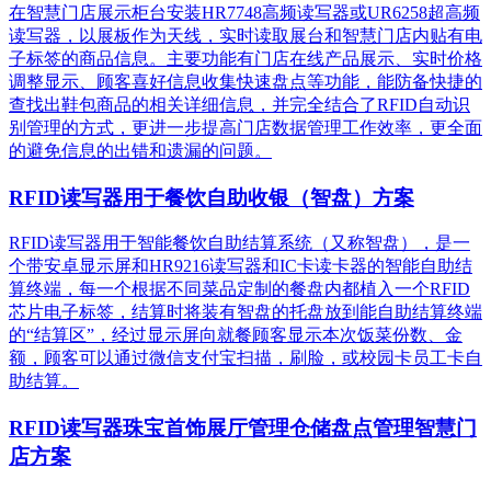
在智慧门店展示柜台安装HR7748高频读写器或UR6258超高频
读写器，以展板作为天线，实时读取展台和智慧门店内贴有电
子标签的商品信息。主要功能有门店在线产品展示、实时价格
调整显示、顾客喜好信息收集快速盘点等功能，能防备快捷的
查找出鞋包商品的相关详细信息，并完全结合了RFID自动识
别管理的方式，更进一步提高门店数据管理工作效率，更全面
的避免信息的出错和遗漏的问题。
RFID读写器用于餐饮自助收银（智盘）方案
RFID读写器用于智能餐饮自助结算系统（又称智盘），是一
个带安卓显示屏和HR9216读写器和IC卡读卡器的智能自助结
算终端，每一个根据不同菜品定制的餐盘内都植入一个RFID
芯片电子标签，结算时将装有智盘的托盘放到能自助结算终端
的“结算区”，经过显示屏向就餐顾客显示本次饭菜份数、金
额，顾客可以通过微信支付宝扫描，刷脸，或校园卡员工卡自
助结算。
RFID读写器珠宝首饰展厅管理仓储盘点管理智慧门
店方案