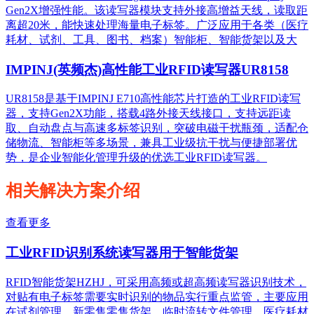
Gen2X增强性能。该读写器模块支持外接高增益天线，读取距
离超20米，能快速处理海量电子标签。广泛应用于各类（医疗
耗材、试剂、工具、图书、档案）智能柜、智能货架以及大
IMPINJ(英频杰)高性能工业RFID读写器UR8158
UR8158是基于IMPINJ E710高性能芯片打造的工业RFID读写
器，支持Gen2X功能，搭载4路外接天线接口，支持远距读
取、自动盘点与高速多标签识别，突破电磁干扰瓶颈，适配仓
储物流、智能柜等多场景，兼具工业级抗干扰与便捷部署优
势，是企业智能化管理升级的优选工业RFID读写器。
相关解决方案介绍
查看更多
工业RFID识别系统读写器用于智能货架
RFID智能货架HZHJ，可采用高频或超高频读写器识别技术，
对贴有电子标签需要实时识别的物品实行重点监管，主要应用
在试剂管理，新零售零售货架，临时流转文件管理，医疗耗材