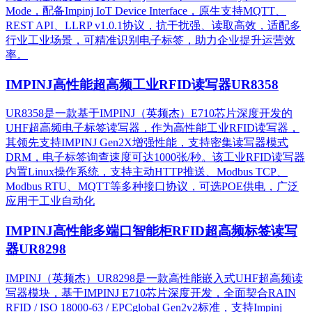
Mode，配备Impinj IoT Device Interface，原生支持MQTT、
REST API、LLRP v1.0.1协议，抗干扰强、读取高效，适配多
行业工业场景，可精准识别电子标签，助力企业提升运营效
率。
IMPINJ高性能超高频工业RFID读写器UR8358
UR8358是一款基于IMPINJ（英频杰）E710芯片深度开发的
UHF超高频电子标签读写器，作为高性能工业RFID读写器，
其领先支持IMPINJ Gen2X增强性能，支持密集读写器模式
DRM，电子标签询查速度可达1000张/秒。该工业RFID读写器
内置Linux操作系统，支持主动HTTP推送、Modbus TCP、
Modbus RTU、MQTT等多种接口协议，可选POE供电，广泛
应用于工业自动化
IMPINJ高性能多端口智能柜RFID超高频标签读写
器UR8298
IMPINJ（英频杰）UR8298是一款高性能嵌入式UHF超高频读
写器模块，基于IMPINJ E710芯片深度开发，全面契合RAIN
RFID / ISO 18000-63 / EPCglobal Gen2v2标准，支持Impinj