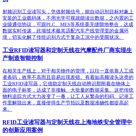
射频识别工业读写头，凭借射频信号，能自动识别目标对象上
安装的工业载码体，不用光学可视就能读出数据，之内置的工
业级通信协议，可跟PLC、MES等系统毫无缝隙地整合，达成
数据实时传递，此项技术极其适配汽车产线管理里的金属环
境，切实化解了传统识别方式于复杂工况中的受限状况。
工业RFID读写器和定制天线在汽摩配件厂商实现生
产制造智能控制
在相关生产线上，对于相关物件的管理，以往一直依靠人工或
者条码，效率不高而且容易出现差错。有着如高频读头这类的
工业RFID读写器，它借助定制天线自动辨识那附着在物体上
面的电子标签，达成了非接触、大批量的数据采集。这把传统
物料追踪方式大力改变了一番，让工人从繁杂的扫码、记录工
作里解脱出来，直接使得生产节拍以及数据准确性都提高起
来。
RFID工业读写器与定制天线在上海地铁安全管理中
的创新应用案例