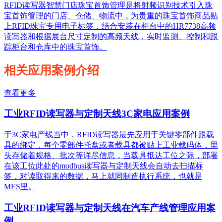
RFID读写器智慧门店珠宝首饰管理是将射频识别技术引入珠
宝首饰管理的门店、仓储、物流中，为贵重的珠宝首饰商品贴
上RFID珠宝专用电子标签，结合安装在柜台中的HR7738高频
读写器和根据展台尺寸定制的高频天线，实时监测、控制和跟
踪柜台和仓库中的珠宝首饰。
相关应用案例介绍
查看更多
工业RFID读写器与定制天线3C家电应用案例
于3C家电产线当中，RFID读写器最先应用于关键零部件跟载
具的绑定，每个零部件托盘或者载具都被贴上工业载码体，里
头存储着规格、批次等详尽信息，当载具抵达工位之际，部署
在该工位此处的modbus读写器与定制天线会自动去扫描标
签，对读取得来的数据，马上就同制造执行系统，也就是
MES里。
工业RFID读写器与定制天线在汽车产线管理应用案
例