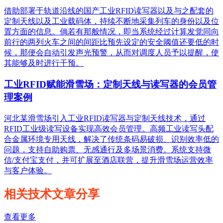
借助部署于轨道沿线的国产工业RFID读写器以及与之配套的
定制天线以及工业载码体，持续不断地采集列车的身份以及位
置方面的信息。倘若有那般情况，即当系统经过计算发觉同向
前行的两列火车之间的间距比预先设定的安全阈值还要低的时
候，那便会自动引发声光预警，从而对调度人员予以提醒，使
其能够及时进行干预。
工业RFID赋能滑雪场：定制天线与读写器的会员管
理案例
河北某滑雪场引入工业RFID读写器与定制天线技术，通过
RFID工业级读写设备实现高效会员管理。高频工业读写头配
合金属环境专用天线，解决了传统条码易破损、识别效率低的
问题，支持自助购票、无感通行及多场景消费。系统支持微
信/支付宝支付，并可扩展至酒店联营，提升滑雪场运营效率
与客户体验。
相关技术文章分享
查看更多