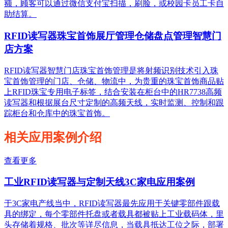
额，顾客可以通过微信支付宝扫描，刷脸，或校园卡员工卡自
助结算。
RFID读写器珠宝首饰展厅管理仓储盘点管理智慧门
店方案
RFID读写器智慧门店珠宝首饰管理是将射频识别技术引入珠
宝首饰管理的门店、仓储、物流中，为贵重的珠宝首饰商品贴
上RFID珠宝专用电子标签，结合安装在柜台中的HR7738高频
读写器和根据展台尺寸定制的高频天线，实时监测、控制和跟
踪柜台和仓库中的珠宝首饰。
相关应用案例介绍
查看更多
工业RFID读写器与定制天线3C家电应用案例
于3C家电产线当中，RFID读写器最先应用于关键零部件跟载
具的绑定，每个零部件托盘或者载具都被贴上工业载码体，里
头存储着规格、批次等详尽信息，当载具抵达工位之际，部署