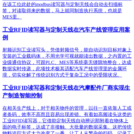
在该工位此处的modbus读写器与定制天线会自动去扫描标
签，对读取得来的数据，马上就同制造执行系统，也就是
MES里。
工业RFID读写器与定制天线在汽车产线管理应用案
例
射频识别工业读写头，凭借射频信号，能自动识别目标对象上
安装的工业载码体，不用光学可视就能读出数据，之内置的工
业级通信协议，可跟PLC、MES等系统毫无缝隙地整合，达成
数据实时传递，此项技术极其适配汽车产线管理里的金属环
境，切实化解了传统识别方式于复杂工况中的受限状况。
工业RFID读写器和定制天线在汽摩配件厂商实现生
产制造智能控制
在相关生产线上，对于相关物件的管理，以往一直依靠人工或
者条码，效率不高而且容易出现差错。有着如高频读头这类的
工业RFID读写器，它借助定制天线自动辨识那附着在物体上
面的电子标签，达成了非接触、大批量的数据采集。这把传统
物料追踪方式大力改变了一番，让工人从繁杂的扫码、记录工