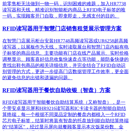
前零售柜无法做到一物一码，识别困难的难题，加入HR7738
读写器和天线，精准识别​智能柜内商品上RFID电子标签的唯
一码，实现顾客开门自取，即拿即走，无感支付的目的。
RFID读写器用于智慧门店销售租赁展示管理方案
在智慧门店展示柜台安装HR7748高频读写器或UR6258超高频
读写器，以展板作为天线，实时读取展台和智慧门店内贴有电
子标签的商品信息。主要功能有门店在线产品展示、实时价格
调整显示、顾客喜好信息收集快速盘点等功能，能防备快捷的
查找出鞋包商品的相关详细信息，并完全结合了RFID自动识
别管理的方式，更进一步提高门店数据管理工作效率，更全面
的避免信息的出错和遗漏的问题。
RFID读写器用于餐饮自助收银（智盘）方案
RFID读写器用于智能餐饮自助结算系统（又称智盘），是一
个带安卓显示屏和HR9216读写器和IC卡读卡器的智能自助结
算终端，每一个根据不同菜品定制的餐盘内都植入一个RFID
芯片电子标签，结算时将装有智盘的托盘放到能自助结算终端
的“结算区”，经过显示屏向就餐顾客显示本次饭菜份数、金