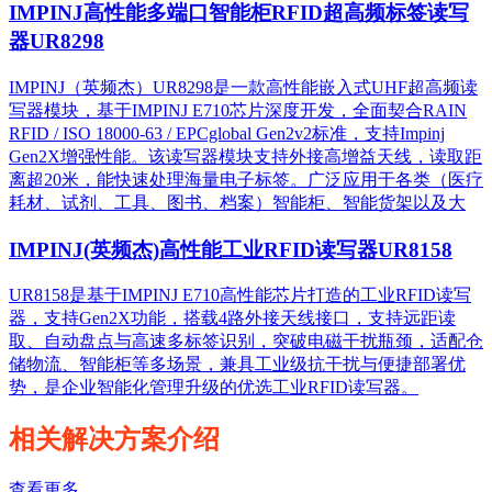
IMPINJ高性能多端口智能柜RFID超高频标签读写
器UR8298
IMPINJ（英频杰）UR8298是一款高性能嵌入式UHF超高频读
写器模块，基于IMPINJ E710芯片深度开发，全面契合RAIN
RFID / ISO 18000-63 / EPCglobal Gen2v2标准，支持Impinj
Gen2X增强性能。该读写器模块支持外接高增益天线，读取距
离超20米，能快速处理海量电子标签。广泛应用于各类（医疗
耗材、试剂、工具、图书、档案）智能柜、智能货架以及大
IMPINJ(英频杰)高性能工业RFID读写器UR8158
UR8158是基于IMPINJ E710高性能芯片打造的工业RFID读写
器，支持Gen2X功能，搭载4路外接天线接口，支持远距读
取、自动盘点与高速多标签识别，突破电磁干扰瓶颈，适配仓
储物流、智能柜等多场景，兼具工业级抗干扰与便捷部署优
势，是企业智能化管理升级的优选工业RFID读写器。
相关解决方案介绍
查看更多