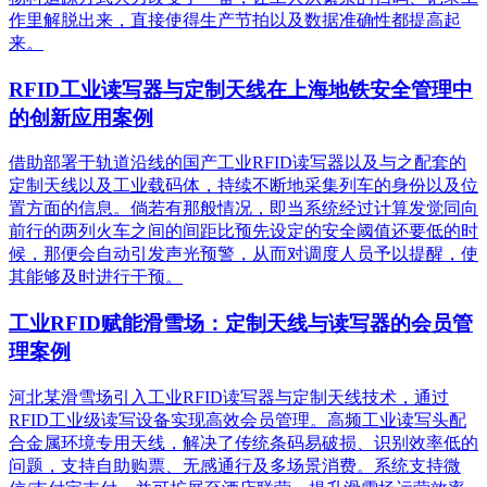
作里解脱出来，直接使得生产节拍以及数据准确性都提高起
来。
RFID工业读写器与定制天线在上海地铁安全管理中
的创新应用案例
借助部署于轨道沿线的国产工业RFID读写器以及与之配套的
定制天线以及工业载码体，持续不断地采集列车的身份以及位
置方面的信息。倘若有那般情况，即当系统经过计算发觉同向
前行的两列火车之间的间距比预先设定的安全阈值还要低的时
候，那便会自动引发声光预警，从而对调度人员予以提醒，使
其能够及时进行干预。
工业RFID赋能滑雪场：定制天线与读写器的会员管
理案例
河北某滑雪场引入工业RFID读写器与定制天线技术，通过
RFID工业级读写设备实现高效会员管理。高频工业读写头配
合金属环境专用天线，解决了传统条码易破损、识别效率低的
问题，支持自助购票、无感通行及多场景消费。系统支持微