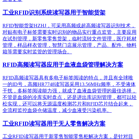
工业RFID识别系统读写器用于智能货架
RFID智能货架HZHJ，可采用高频或超高频读写器识别技术，
对贴有电子标签需要实时识别的物品实行重点监管，主要应用
在试剂管理，新零售零售货架，临时流转文件管理，医疗耗材
管理，样品样衣管理，智慧门店展示管理，产品、配件、物料
箱等需要实时监管的管理场合。
RFID高频读写器应用于血液血袋管理解决方案
RFID高频读写器具有多电子标签阅读的特点，并且有全球唯
一的ID号，高频HR7748读写器采用13.56MHz频率，不受液体
干扰，多标签阅读能力强，就成了血液血袋管理的最佳选择，
不管是血袋的冷库实时盘点，还是进出库识别管理，都可以轻
松实现，还可以将无源温度检测芯片和RFID芯片结合起来，
全流程监控血袋仓储温度，减少血液受污染机率。
工业RFID读写器用于无人零售解决方案
工业RFID读写器用于新零售智能零售柜解决方案，是针对目