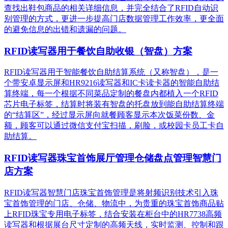
查找出鞋包商品的相关详细信息，并完全结合了RFID自动识
别管理的方式，更进一步提高门店数据管理工作效率，更全面
的避免信息的出错和遗漏的问题。
RFID读写器用于餐饮自助收银（智盘）方案
RFID读写器用于智能餐饮自助结算系统（又称智盘），是一
个带安卓显示屏和HR9216读写器和IC卡读卡器的智能自助结
算终端，每一个根据不同菜品定制的餐盘内都植入一个RFID
芯片电子标签，结算时将装有智盘的托盘放到能自助结算终端
的“结算区”，经过显示屏向就餐顾客显示本次饭菜份数、金
额，顾客可以通过微信支付宝扫描，刷脸，或校园卡员工卡自
助结算。
RFID读写器珠宝首饰展厅管理仓储盘点管理智慧门
店方案
RFID读写器智慧门店珠宝首饰管理是将射频识别技术引入珠
宝首饰管理的门店、仓储、物流中，为贵重的珠宝首饰商品贴
上RFID珠宝专用电子标签，结合安装在柜台中的HR7738高频
读写器和根据展台尺寸定制的高频天线，实时监测、控制和跟