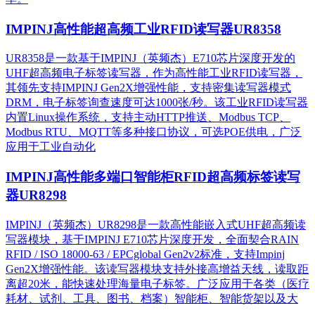
IMPINJ高性能超高频工业RFID读写器UR8358
UR8358是一款基于IMPINJ（英频杰）E710芯片深度开发的
UHF超高频电子标签读写器，作为高性能工业RFID读写器，
其领先支持IMPINJ Gen2X增强性能，支持密集读写器模式
DRM，电子标签询查速度可达1000张/秒。该工业RFID读写器
内置Linux操作系统，支持主动HTTP推送、Modbus TCP、
Modbus RTU、MQTT等多种接口协议，可选POE供电，广泛
应用于工业自动化
IMPINJ高性能多端口智能柜RFID超高频标签读写
器UR8298
IMPINJ（英频杰）UR8298是一款高性能嵌入式UHF超高频读
写器模块，基于IMPINJ E710芯片深度开发，全面契合RAIN
RFID / ISO 18000-63 / EPCglobal Gen2v2标准，支持Impinj
Gen2X增强性能。该读写器模块支持外接高增益天线，读取距
离超20米，能快速处理海量电子标签。广泛应用于各类（医疗
耗材、试剂、工具、图书、档案）智能柜、智能货架以及大