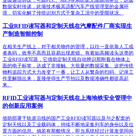
业级通信协议，可跟PLC、MES等系统毫无缝隙地整合，达成
数据实时传递，此项技术极其适配汽车产线管理里的金属环
境，切实化解了传统识别方式于复杂工况中的受限状况。
工业RFID读写器和定制天线在汽摩配件厂商实现生
产制造智能控制
在相关生产线上，对于相关物件的管理，以往一直依靠人工或
者条码，效率不高而且容易出现差错。有着如高频读头这类的
工业RFID读写器，它借助定制天线自动辨识那附着在物体上
面的电子标签，达成了非接触、大批量的数据采集。这把传统
物料追踪方式大力改变了一番，让工人从繁杂的扫码、记录工
作里解脱出来，直接使得生产节拍以及数据准确性都提高起
来。
RFID工业读写器与定制天线在上海地铁安全管理中
的创新应用案例
借助部署于轨道沿线的国产工业RFID读写器以及与之配套的
定制天线以及工业载码体，持续不断地采集列车的身份以及位
置方面的信息。倘若有那般情况，即当系统经过计算发觉同向