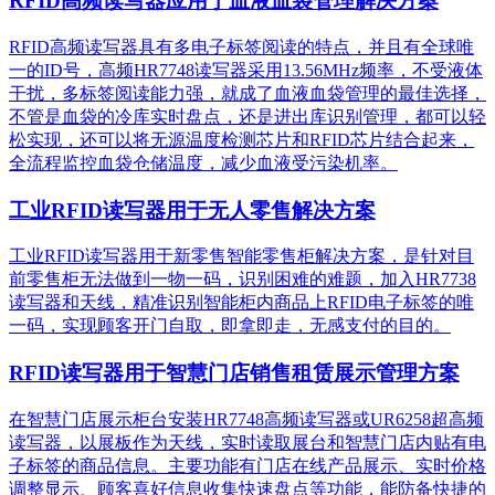
RFID高频读写器应用于血液血袋管理解决方案
RFID高频读写器具有多电子标签阅读的特点，并且有全球唯
一的ID号，高频HR7748读写器采用13.56MHz频率，不受液体
干扰，多标签阅读能力强，就成了血液血袋管理的最佳选择，
不管是血袋的冷库实时盘点，还是进出库识别管理，都可以轻
松实现，还可以将无源温度检测芯片和RFID芯片结合起来，
全流程监控血袋仓储温度，减少血液受污染机率。
工业RFID读写器用于无人零售解决方案
工业RFID读写器用于新零售智能零售柜解决方案，是针对目
前零售柜无法做到一物一码，识别困难的难题，加入HR7738
读写器和天线，精准识别​智能柜内商品上RFID电子标签的唯
一码，实现顾客开门自取，即拿即走，无感支付的目的。
RFID读写器用于智慧门店销售租赁展示管理方案
在智慧门店展示柜台安装HR7748高频读写器或UR6258超高频
读写器，以展板作为天线，实时读取展台和智慧门店内贴有电
子标签的商品信息。主要功能有门店在线产品展示、实时价格
调整显示、顾客喜好信息收集快速盘点等功能，能防备快捷的