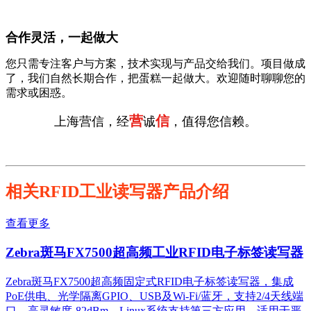
合作灵活，一起做大
您只需专注客户与方案，技术实现与产品交给我们。项目做成
了，我们自然长期合作，把蛋糕一起做大。欢迎随时聊聊您的
需求或困惑。
营
信
上海营信，经
诚
，值得您信赖。
相关RFID工业读写器产品介绍
查看更多
Zebra斑马FX7500超高频工业RFID电子标签读写器
Zebra斑马FX7500超高频固定式RFID电子标签读写器，集成
PoE供电、光学隔离GPIO、USB及Wi-Fi/蓝牙，支持2/4天线端
口，高灵敏度-82dBm，Linux系统支持第三方应用，适用于严