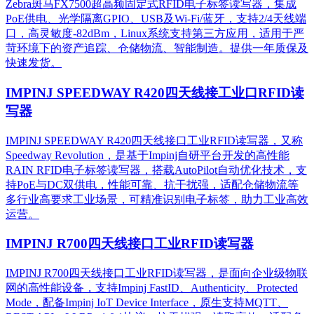
Zebra斑马FX7500超高频固定式RFID电子标签读写器，集成
PoE供电、光学隔离GPIO、USB及Wi-Fi/蓝牙，支持2/4天线端
口，高灵敏度-82dBm，Linux系统支持第三方应用，适用于严
苛环境下的资产追踪、仓储物流、智能制造。提供一年质保及
快速发货。
IMPINJ SPEEDWAY R420四天线接工业口RFID读
写器
IMPINJ SPEEDWAY R420四天线接口工业RFID读写器，又称
Speedway Revolution，是基于Impinj自研平台开发的高性能
RAIN RFID电子标签读写器，搭载AutoPilot自动优化技术，支
持PoE与DC双供电，性能可靠、抗干扰强，适配仓储物流等
多行业高要求工业场景，可精准识别电子标签，助力工业高效
运营。​
IMPINJ R700四天线接口工业RFID读写器
IMPINJ R700四天线接口工业RFID读写器，是面向企业级物联
网的高性能设备，支持Impinj FastID、Authenticity、Protected
Mode，配备Impinj IoT Device Interface，原生支持MQTT、