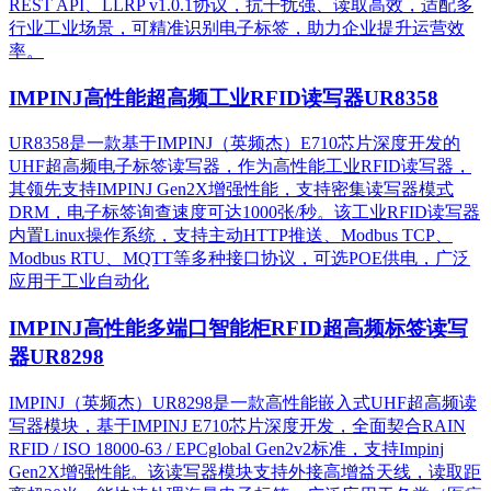
REST API、LLRP v1.0.1协议，抗干扰强、读取高效，适配多
行业工业场景，可精准识别电子标签，助力企业提升运营效
率。
IMPINJ高性能超高频工业RFID读写器UR8358
UR8358是一款基于IMPINJ（英频杰）E710芯片深度开发的
UHF超高频电子标签读写器，作为高性能工业RFID读写器，
其领先支持IMPINJ Gen2X增强性能，支持密集读写器模式
DRM，电子标签询查速度可达1000张/秒。该工业RFID读写器
内置Linux操作系统，支持主动HTTP推送、Modbus TCP、
Modbus RTU、MQTT等多种接口协议，可选POE供电，广泛
应用于工业自动化
IMPINJ高性能多端口智能柜RFID超高频标签读写
器UR8298
IMPINJ（英频杰）UR8298是一款高性能嵌入式UHF超高频读
写器模块，基于IMPINJ E710芯片深度开发，全面契合RAIN
RFID / ISO 18000-63 / EPCglobal Gen2v2标准，支持Impinj
Gen2X增强性能。该读写器模块支持外接高增益天线，读取距