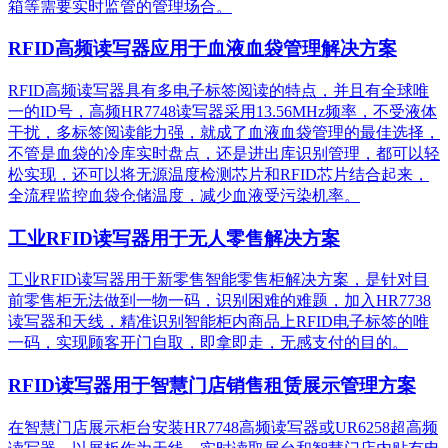
箱等需要实时监管的管理场合。
RFID高频读写器应用于血液血袋管理解决方案
RFID高频读写器具有多电子标签阅读的特点，并且有全球唯
一的ID号，高频HR7748读写器采用13.56MHz频率，不受液体
干扰，多标签阅读能力强，就成了血液血袋管理的最佳选择，
不管是血袋的冷库实时盘点，还是进出库识别管理，都可以轻
松实现，还可以将无源温度检测芯片和RFID芯片结合起来，
全流程监控血袋仓储温度，减少血液受污染机率。
工业RFID读写器用于无人零售解决方案
工业RFID读写器用于新零售智能零售柜解决方案，是针对目
前零售柜无法做到一物一码，识别困难的难题，加入HR7738
读写器和天线，精准识别​智能柜内商品上RFID电子标签的唯
一码，实现顾客开门自取，即拿即走，无感支付的目的。
RFID读写器用于智慧门店销售租赁展示管理方案
在智慧门店展示柜台安装HR7748高频读写器或UR6258超高频