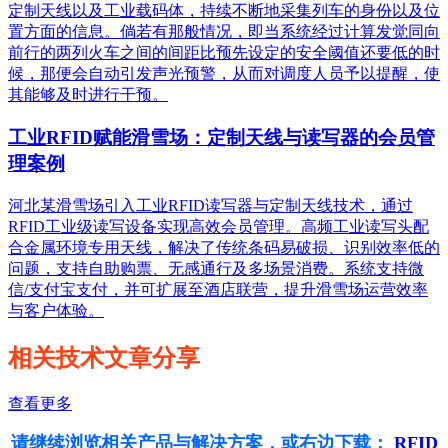
定制天线以及工业载码体，持续不断地采集列车的身份以及位
置方面的信息。倘若有那般情况，即当系统经过计算发觉同向
前行的两列火车之间的间距比预先设定的安全阈值还要低的时
候，那便会自动引发声光预警，从而对调度人员予以提醒，使
其能够及时进行干预。
工业RFID赋能滑雪场：定制天线与读写器的会员管
理案例
河北某滑雪场引入工业RFID读写器与定制天线技术，通过
RFID工业级读写设备实现高效会员管理。高频工业读写头配
合金属环境专用天线，解决了传统条码易破损、识别效率低的
问题，支持自助购票、无感通行及多场景消费。系统支持微
信/支付宝支付，并可扩展至酒店联营，提升滑雪场运营效率
与客户体验。
相关技术文章分享
查看更多
请继续浏览相关产品与解决方案，或右边下载：
RFID