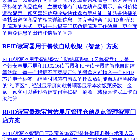
读写器，以展板作为天线，实时读取展台和智慧门店内贴有电
子标签的商品信息。主要功能有门店在线产品展示、实时价格
调整显示、顾客喜好信息收集快速盘点等功能，能防备快捷的
查找出鞋包商品的相关详细信息，并完全结合了RFID自动识
别管理的方式，更进一步提高门店数据管理工作效率，更全面
的避免信息的出错和遗漏的问题。
RFID读写器用于餐饮自助收银（智盘）方案
RFID读写器用于智能餐饮自助结算系统（又称智盘），是一
个带安卓显示屏和HR9216读写器和IC卡读卡器的智能自助结
算终端，每一个根据不同菜品定制的餐盘内都植入一个RFID
芯片电子标签，结算时将装有智盘的托盘放到能自助结算终端
的“结算区”，经过显示屏向就餐顾客显示本次饭菜份数、金
额，顾客可以通过微信支付宝扫描，刷脸，或校园卡员工卡自
助结算。
RFID读写器珠宝首饰展厅管理仓储盘点管理智慧门
店方案
RFID读写器智慧门店珠宝首饰管理是将射频识别技术引入珠
宝首饰管理的门店、仓储、物流中，为贵重的珠宝首饰商品贴