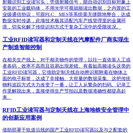
射频识别工业读写头，凭借射频信号，能自动识别目标对象上
安装的工业载码体，不用光学可视就能读出数据，之内置的工
业级通信协议，可跟PLC、MES等系统毫无缝隙地整合，达成
数据实时传递，此项技术极其适配汽车产线管理里的金属环
境，切实化解了传统识别方式于复杂工况中的受限状况。
工业RFID读写器和定制天线在汽摩配件厂商实现生
产制造智能控制
在相关生产线上，对于相关物件的管理，以往一直依靠人工或
者条码，效率不高而且容易出现差错。有着如高频读头这类的
工业RFID读写器，它借助定制天线自动辨识那附着在物体上
面的电子标签，达成了非接触、大批量的数据采集。这把传统
物料追踪方式大力改变了一番，让工人从繁杂的扫码、记录工
作里解脱出来，直接使得生产节拍以及数据准确性都提高起
来。
RFID工业读写器与定制天线在上海地铁安全管理中
的创新应用案例
借助部署于轨道沿线的国产工业RFID读写器以及与之配套的