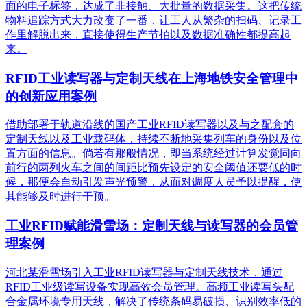
面的电子标签，达成了非接触、大批量的数据采集。这把传统
物料追踪方式大力改变了一番，让工人从繁杂的扫码、记录工
作里解脱出来，直接使得生产节拍以及数据准确性都提高起
来。
RFID工业读写器与定制天线在上海地铁安全管理中
的创新应用案例
借助部署于轨道沿线的国产工业RFID读写器以及与之配套的
定制天线以及工业载码体，持续不断地采集列车的身份以及位
置方面的信息。倘若有那般情况，即当系统经过计算发觉同向
前行的两列火车之间的间距比预先设定的安全阈值还要低的时
候，那便会自动引发声光预警，从而对调度人员予以提醒，使
其能够及时进行干预。
工业RFID赋能滑雪场：定制天线与读写器的会员管
理案例
河北某滑雪场引入工业RFID读写器与定制天线技术，通过
RFID工业级读写设备实现高效会员管理。高频工业读写头配
合金属环境专用天线，解决了传统条码易破损、识别效率低的