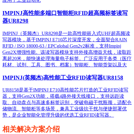
应用于工业自动化
IMPINJ高性能多端口智能柜RFID超高频标签读写
器UR8298
IMPINJ（英频杰）UR8298是一款高性能嵌入式UHF超高频读
写器模块，基于IMPINJ E710芯片深度开发，全面契合RAIN
RFID / ISO 18000-63 / EPCglobal Gen2v2标准，支持Impinj
Gen2X增强性能。该读写器模块支持外接高增益天线，读取距
离超20米，能快速处理海量电子标签。广泛应用于各类（医疗
耗材、试剂、工具、图书、档案）智能柜、智能货架以及大
IMPINJ(英频杰)高性能工业RFID读写器UR8158
UR8158是基于IMPINJ E710高性能芯片打造的工业RFID读写
器，支持Gen2X功能，搭载4路外接天线接口，支持远距读
取、自动盘点与高速多标签识别，突破电磁干扰瓶颈，适配仓
储物流、智能柜等多场景，兼具工业级抗干扰与便捷部署优
势，是企业智能化管理升级的优选工业RFID读写器。
相关解决方案介绍