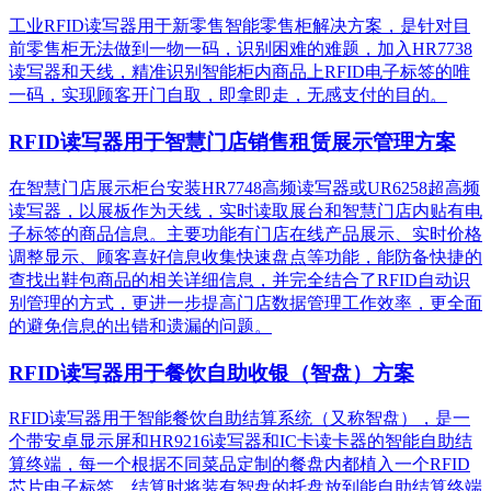
工业RFID读写器用于新零售智能零售柜解决方案，是针对目
前零售柜无法做到一物一码，识别困难的难题，加入HR7738
读写器和天线，精准识别​智能柜内商品上RFID电子标签的唯
一码，实现顾客开门自取，即拿即走，无感支付的目的。
RFID读写器用于智慧门店销售租赁展示管理方案
在智慧门店展示柜台安装HR7748高频读写器或UR6258超高频
读写器，以展板作为天线，实时读取展台和智慧门店内贴有电
子标签的商品信息。主要功能有门店在线产品展示、实时价格
调整显示、顾客喜好信息收集快速盘点等功能，能防备快捷的
查找出鞋包商品的相关详细信息，并完全结合了RFID自动识
别管理的方式，更进一步提高门店数据管理工作效率，更全面
的避免信息的出错和遗漏的问题。
RFID读写器用于餐饮自助收银（智盘）方案
RFID读写器用于智能餐饮自助结算系统（又称智盘），是一
个带安卓显示屏和HR9216读写器和IC卡读卡器的智能自助结
算终端，每一个根据不同菜品定制的餐盘内都植入一个RFID
芯片电子标签，结算时将装有智盘的托盘放到能自助结算终端