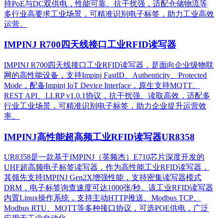
持PoE与DC双供电，性能可靠、抗干扰强，适配仓储物流等
多行业高要求工业场景，可精准识别电子标签，助力工业高效
运营。​
IMPINJ R700四天线接口工业RFID读写器
IMPINJ R700四天线接口工业RFID读写器，是面向企业级物联
网的高性能设备，支持Impinj FastID、Authenticity、Protected
Mode，配备Impinj IoT Device Interface，原生支持MQTT、
REST API、LLRP v1.0.1协议，抗干扰强、读取高效，适配多
行业工业场景，可精准识别电子标签，助力企业提升运营效
率。
IMPINJ高性能超高频工业RFID读写器UR8358
UR8358是一款基于IMPINJ（英频杰）E710芯片深度开发的
UHF超高频电子标签读写器，作为高性能工业RFID读写器，
其领先支持IMPINJ Gen2X增强性能，支持密集读写器模式
DRM，电子标签询查速度可达1000张/秒。该工业RFID读写器
内置Linux操作系统，支持主动HTTP推送、Modbus TCP、
Modbus RTU、MQTT等多种接口协议，可选POE供电，广泛