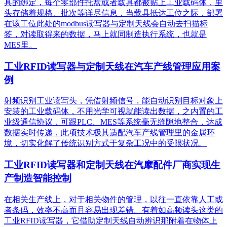
具的绑定，每个零部件托盘或者载具都被贴上工业载码体，里
头存储着规格、批次等详尽信息，当载具抵达工位之际，部署
在该工位此处的modbus读写器与定制天线会自动去扫描标
签，对读取得来的数据，马上就同制造执行系统，也就是
MES里。
工业RFID读写器与定制天线在汽车产线管理应用案
例
射频识别工业读写头，凭借射频信号，能自动识别目标对象上
安装的工业载码体，不用光学可视就能读出数据，之内置的工
业级通信协议，可跟PLC、MES等系统毫无缝隙地整合，达成
数据实时传递，此项技术极其适配汽车产线管理里的金属环
境，切实化解了传统识别方式于复杂工况中的受限状况。
工业RFID读写器和定制天线在汽摩配件厂商实现生
产制造智能控制
在相关生产线上，对于相关物件的管理，以往一直依靠人工或
者条码，效率不高而且容易出现差错。有着如高频读头这类的
工业RFID读写器，它借助定制天线自动辨识那附着在物体上