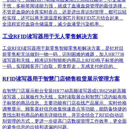
干扰，多标签阅读能力强，就成了血液血袋管理的最佳选择，
不管是血袋的冷库实时盘点，还是进出库识别管理，都可以轻
松实现，还可以将无源温度检测芯片和RFID芯片结合起来，
全流程监控血袋仓储温度，减少血液受污染机率。
工业RFID读写器用于无人零售解决方案
工业RFID读写器用于新零售智能零售柜解决方案，是针对目
前零售柜无法做到一物一码，识别困难的难题，加入HR7738
读写器和天线，精准识别​智能柜内商品上RFID电子标签的唯
一码，实现顾客开门自取，即拿即走，无感支付的目的。
RFID读写器用于智慧门店销售租赁展示管理方案
在智慧门店展示柜台安装HR7748高频读写器或UR6258超高频
读写器，以展板作为天线，实时读取展台和智慧门店内贴有电
子标签的商品信息。主要功能有门店在线产品展示、实时价格
调整显示、顾客喜好信息收集快速盘点等功能，能防备快捷的
查找出鞋包商品的相关详细信息，并完全结合了RFID自动识
别管理的方式，更进一步提高门店数据管理工作效率，更全面
的避免信息的出错和遗漏的问题。