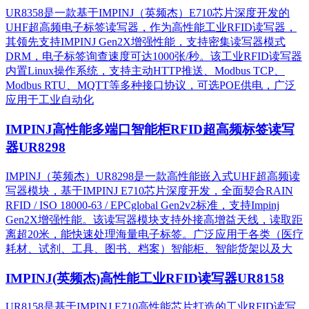
UR8358是一款基于IMPINJ（英频杰）E710芯片深度开发的
UHF超高频电子标签读写器，作为高性能工业RFID读写器，
其领先支持IMPINJ Gen2X增强性能，支持密集读写器模式
DRM，电子标签询查速度可达1000张/秒。该工业RFID读写器
内置Linux操作系统，支持主动HTTP推送、Modbus TCP、
Modbus RTU、MQTT等多种接口协议，可选POE供电，广泛
应用于工业自动化
IMPINJ高性能多端口智能柜RFID超高频标签读写
器UR8298
IMPINJ（英频杰）UR8298是一款高性能嵌入式UHF超高频读
写器模块，基于IMPINJ E710芯片深度开发，全面契合RAIN
RFID / ISO 18000-63 / EPCglobal Gen2v2标准，支持Impinj
Gen2X增强性能。该读写器模块支持外接高增益天线，读取距
离超20米，能快速处理海量电子标签。广泛应用于各类（医疗
耗材、试剂、工具、图书、档案）智能柜、智能货架以及大
IMPINJ(英频杰)高性能工业RFID读写器UR8158
UR8158是基于IMPINJ E710高性能芯片打造的工业RFID读写