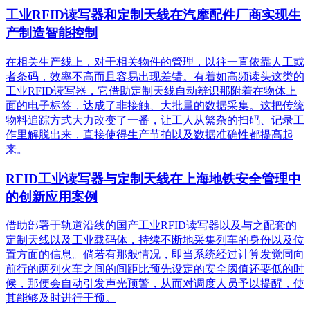
工业RFID读写器和定制天线在汽摩配件厂商实现生
产制造智能控制
在相关生产线上，对于相关物件的管理，以往一直依靠人工或
者条码，效率不高而且容易出现差错。有着如高频读头这类的
工业RFID读写器，它借助定制天线自动辨识那附着在物体上
面的电子标签，达成了非接触、大批量的数据采集。这把传统
物料追踪方式大力改变了一番，让工人从繁杂的扫码、记录工
作里解脱出来，直接使得生产节拍以及数据准确性都提高起
来。
RFID工业读写器与定制天线在上海地铁安全管理中
的创新应用案例
借助部署于轨道沿线的国产工业RFID读写器以及与之配套的
定制天线以及工业载码体，持续不断地采集列车的身份以及位
置方面的信息。倘若有那般情况，即当系统经过计算发觉同向
前行的两列火车之间的间距比预先设定的安全阈值还要低的时
候，那便会自动引发声光预警，从而对调度人员予以提醒，使
其能够及时进行干预。