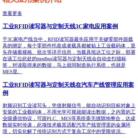
查看更多
工业RFID读写器与定制天线3C家电应用案例
于3C家电产线当中，RFID读写器最先应用于关键零部件跟载
具的绑定，每个零部件托盘或者载具都被贴上工业载码体，里
头存储着规格、批次等详尽信息，当载具抵达工位之际，部署
在该工位此处的modbus读写器与定制天线会自动去扫描标
签，对读取得来的数据，马上就同制造执行系统，也就是
MES里。
工业RFID读写器与定制天线在汽车产线管理应用案
例
射频识别工业读写头，凭借射频信号，能自动识别目标对象上
安装的工业载码体，不用光学可视就能读出数据，之内置的工
业级通信协议，可跟PLC、MES等系统毫无缝隙地整合，达成
数据实时传递，此项技术极其适配汽车产线管理里的金属环
境，切实化解了传统识别方式于复杂工况中的受限状况。