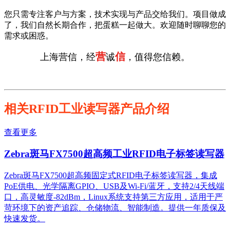
您只需专注客户与方案，技术实现与产品交给我们。项目做成
了，我们自然长期合作，把蛋糕一起做大。欢迎随时聊聊您的
需求或困惑。
营
信
上海营信，经
诚
，值得您信赖。
相关RFID工业读写器产品介绍
查看更多
Zebra斑马FX7500超高频工业RFID电子标签读写器
Zebra斑马FX7500超高频固定式RFID电子标签读写器，集成
PoE供电、光学隔离GPIO、USB及Wi-Fi/蓝牙，支持2/4天线端
口，高灵敏度-82dBm，Linux系统支持第三方应用，适用于严
苛环境下的资产追踪、仓储物流、智能制造。提供一年质保及
快速发货。