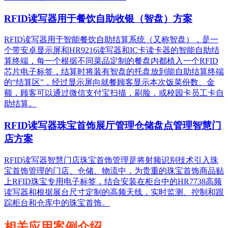
RFID读写器用于餐饮自助收银（智盘）方案
RFID读写器用于智能餐饮自助结算系统（又称智盘），是一
个带安卓显示屏和HR9216读写器和IC卡读卡器的智能自助结
算终端，每一个根据不同菜品定制的餐盘内都植入一个RFID
芯片电子标签，结算时将装有智盘的托盘放到能自助结算终端
的“结算区”，经过显示屏向就餐顾客显示本次饭菜份数、金
额，顾客可以通过微信支付宝扫描，刷脸，或校园卡员工卡自
助结算。
RFID读写器珠宝首饰展厅管理仓储盘点管理智慧门
店方案
RFID读写器智慧门店珠宝首饰管理是将射频识别技术引入珠
宝首饰管理的门店、仓储、物流中，为贵重的珠宝首饰商品贴
上RFID珠宝专用电子标签，结合安装在柜台中的HR7738高频
读写器和根据展台尺寸定制的高频天线，实时监测、控制和跟
踪柜台和仓库中的珠宝首饰。
相关应用案例介绍