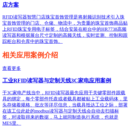
店方案
RFID读写器智慧门店珠宝首饰管理是将射频识别技术引入珠
宝首饰管理的门店、仓储、物流中，为贵重的珠宝首饰商品贴
上RFID珠宝专用电子标签，结合安装在柜台中的HR7738高频
读写器和根据展台尺寸定制的高频天线，实时监测、控制和跟
踪柜台和仓库中的珠宝首饰。
相关应用案例介绍
查看更多
工业RFID读写器与定制天线3C家电应用案例
于3C家电产线当中，RFID读写器最先应用于关键零部件跟载
具的绑定，每个零部件托盘或者载具都被贴上工业载码体，里
头存储着规格、批次等详尽信息，当载具抵达工位之际，部署
在该工位此处的modbus读写器与定制天线会自动去扫描标
签，对读取得来的数据，马上就同制造执行系统，也就是
MES里。