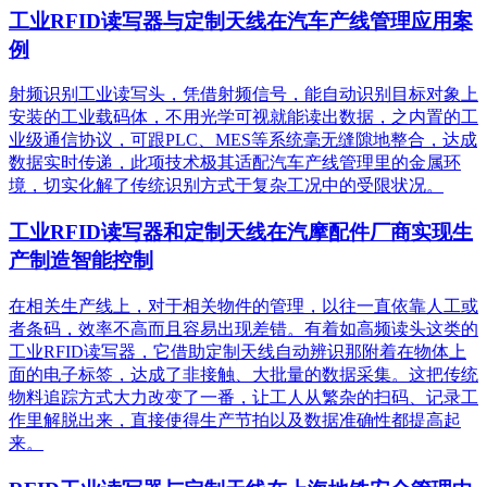
工业RFID读写器与定制天线在汽车产线管理应用案
例
射频识别工业读写头，凭借射频信号，能自动识别目标对象上
安装的工业载码体，不用光学可视就能读出数据，之内置的工
业级通信协议，可跟PLC、MES等系统毫无缝隙地整合，达成
数据实时传递，此项技术极其适配汽车产线管理里的金属环
境，切实化解了传统识别方式于复杂工况中的受限状况。
工业RFID读写器和定制天线在汽摩配件厂商实现生
产制造智能控制
在相关生产线上，对于相关物件的管理，以往一直依靠人工或
者条码，效率不高而且容易出现差错。有着如高频读头这类的
工业RFID读写器，它借助定制天线自动辨识那附着在物体上
面的电子标签，达成了非接触、大批量的数据采集。这把传统
物料追踪方式大力改变了一番，让工人从繁杂的扫码、记录工
作里解脱出来，直接使得生产节拍以及数据准确性都提高起
来。