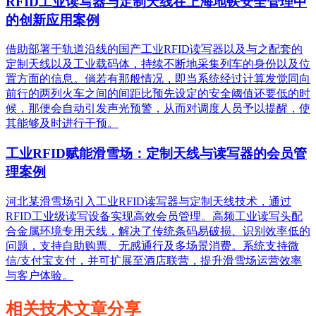
RFID工业读写器与定制天线在上海地铁安全管理中
的创新应用案例
借助部署于轨道沿线的国产工业RFID读写器以及与之配套的
定制天线以及工业载码体，持续不断地采集列车的身份以及位
置方面的信息。倘若有那般情况，即当系统经过计算发觉同向
前行的两列火车之间的间距比预先设定的安全阈值还要低的时
候，那便会自动引发声光预警，从而对调度人员予以提醒，使
其能够及时进行干预。
工业RFID赋能滑雪场：定制天线与读写器的会员管
理案例
河北某滑雪场引入工业RFID读写器与定制天线技术，通过
RFID工业级读写设备实现高效会员管理。高频工业读写头配
合金属环境专用天线，解决了传统条码易破损、识别效率低的
问题，支持自助购票、无感通行及多场景消费。系统支持微
信/支付宝支付，并可扩展至酒店联营，提升滑雪场运营效率
与客户体验。
相关技术文章分享