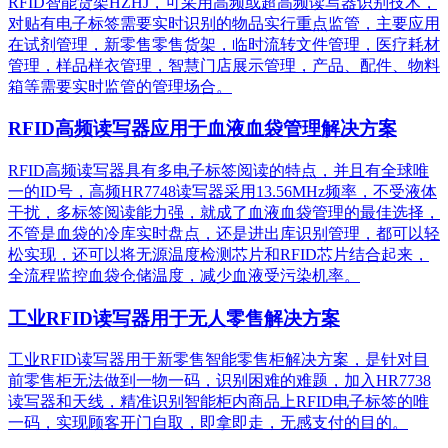
RFID智能货架HZHJ，可采用高频或超高频读写器识别技术，
对贴有电子标签需要实时识别的物品实行重点监管，主要应用
在试剂管理，新零售零售货架，临时流转文件管理，医疗耗材
管理，样品样衣管理，智慧门店展示管理，产品、配件、物料
箱等需要实时监管的管理场合。
RFID高频读写器应用于血液血袋管理解决方案
RFID高频读写器具有多电子标签阅读的特点，并且有全球唯
一的ID号，高频HR7748读写器采用13.56MHz频率，不受液体
干扰，多标签阅读能力强，就成了血液血袋管理的最佳选择，
不管是血袋的冷库实时盘点，还是进出库识别管理，都可以轻
松实现，还可以将无源温度检测芯片和RFID芯片结合起来，
全流程监控血袋仓储温度，减少血液受污染机率。
工业RFID读写器用于无人零售解决方案
工业RFID读写器用于新零售智能零售柜解决方案，是针对目
前零售柜无法做到一物一码，识别困难的难题，加入HR7738
读写器和天线，精准识别​智能柜内商品上RFID电子标签的唯
一码，实现顾客开门自取，即拿即走，无感支付的目的。