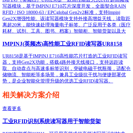
写器模块，基于IMPINJ E710芯片深度开发，全面契合RAIN
RFID / ISO 18000-63 / EPCglobal Gen2v2标准，支持Impinj
Gen2X增强性能。该读写器模块支持外接高增益天线，读取距
离超20米，能快速处理海量电子标签。广泛应用于各类（医疗
耗材、试剂、工具、图书、档案）智能柜、智能货架以及大
IMPINJ(英频杰)高性能工业RFID读写器UR8158
UR8158是基于IMPINJ E710高性能芯片打造的工业RFID读写
器，支持Gen2X功能，搭载4路外接天线接口，支持远距读
取、自动盘点与高速多标签识别，突破电磁干扰瓶颈，适配仓
储物流、智能柜等多场景，兼具工业级抗干扰与便捷部署优
势，是企业智能化管理升级的优选工业RFID读写器。
相关解决方案介绍
查看更多
工业RFID识别系统读写器用于智能货架