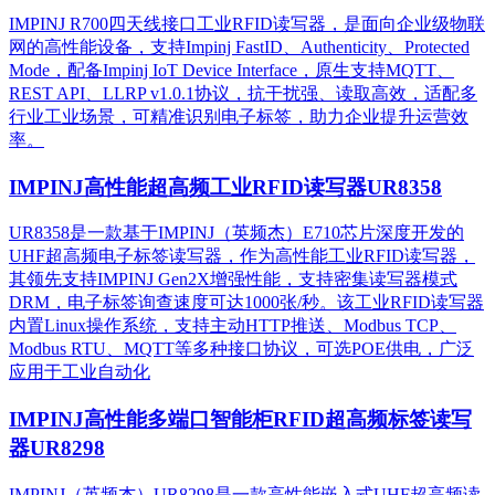
IMPINJ R700四天线接口工业RFID读写器，是面向企业级物联
网的高性能设备，支持Impinj FastID、Authenticity、Protected
Mode，配备Impinj IoT Device Interface，原生支持MQTT、
REST API、LLRP v1.0.1协议，抗干扰强、读取高效，适配多
行业工业场景，可精准识别电子标签，助力企业提升运营效
率。
IMPINJ高性能超高频工业RFID读写器UR8358
UR8358是一款基于IMPINJ（英频杰）E710芯片深度开发的
UHF超高频电子标签读写器，作为高性能工业RFID读写器，
其领先支持IMPINJ Gen2X增强性能，支持密集读写器模式
DRM，电子标签询查速度可达1000张/秒。该工业RFID读写器
内置Linux操作系统，支持主动HTTP推送、Modbus TCP、
Modbus RTU、MQTT等多种接口协议，可选POE供电，广泛
应用于工业自动化
IMPINJ高性能多端口智能柜RFID超高频标签读写
器UR8298
IMPINJ（英频杰）UR8298是一款高性能嵌入式UHF超高频读