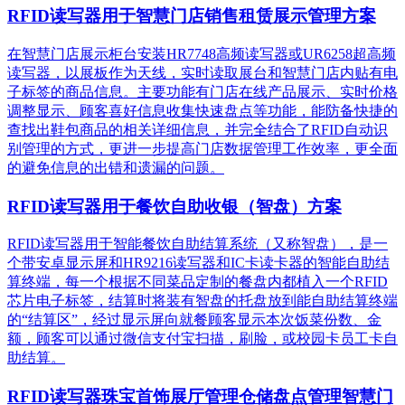
RFID读写器用于智慧门店销售租赁展示管理方案
在智慧门店展示柜台安装HR7748高频读写器或UR6258超高频
读写器，以展板作为天线，实时读取展台和智慧门店内贴有电
子标签的商品信息。主要功能有门店在线产品展示、实时价格
调整显示、顾客喜好信息收集快速盘点等功能，能防备快捷的
查找出鞋包商品的相关详细信息，并完全结合了RFID自动识
别管理的方式，更进一步提高门店数据管理工作效率，更全面
的避免信息的出错和遗漏的问题。
RFID读写器用于餐饮自助收银（智盘）方案
RFID读写器用于智能餐饮自助结算系统（又称智盘），是一
个带安卓显示屏和HR9216读写器和IC卡读卡器的智能自助结
算终端，每一个根据不同菜品定制的餐盘内都植入一个RFID
芯片电子标签，结算时将装有智盘的托盘放到能自助结算终端
的“结算区”，经过显示屏向就餐顾客显示本次饭菜份数、金
额，顾客可以通过微信支付宝扫描，刷脸，或校园卡员工卡自
助结算。
RFID读写器珠宝首饰展厅管理仓储盘点管理智慧门